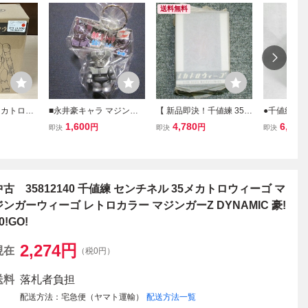
送料無料
メカトロウ
■永井豪キャラ マジンガ
【 新品即決！千値練 35
●千値練★3
 「メカト
ーZ 金属キーホルダー■
メカトロウィーゴ あか ※
ィーゴ めた
1,600
4,780
6,500
円
円
即決
即決
即決
送料無料※ 】ユニオンク
ック★ユニ
リエイティブ MechatroW
ティブオン
eGo red
使用 定形
中古 35812140 千値練 センチネル 35メカトロウィーゴ マ
ジンガーウィーゴ レトロカラー マジンガーZ DYNAMIC 豪!
0!GO!
2,274
円
現在
（税0円）
送料
落札者負担
配送方法
宅急便（ヤマト運輸）
配送方法一覧