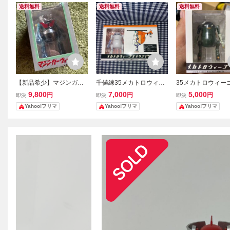
送料無料
送料無料
送料無料
【新品希少】マジンガー
千値練35メカトロウィー
35メカトロウィー
ウィーゴ レトロカラー 永
ゴ てすと＆へりこぷたー
さぶ フィギュア千
9,800
7,000
5,000
円
円
円
即決
即決
即決
井豪50周年記念(マジンガ
【新品・未開封】
Yahoo!フリマ
Yahoo!フリマ
Yahoo!フリマ
ーZ)