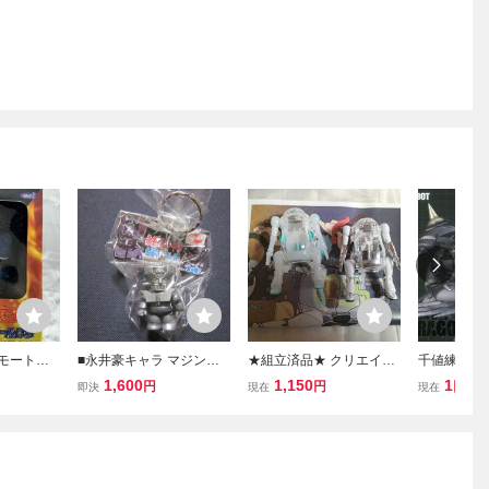
リモートコ
■永井豪キャラ マジンガ
★組立済品★ クリエイタ
千値練 RIO
 バンプレ
ーZ 金属キーホルダー■
ーワークスシリーズ 1/35
ードラゴン 
1,600
1,150
1
円
円
円
即決
現在
現在
メカトロウィーゴ No.12
千値練ス
クリスタル＆クリスタル
箱無し
ミント ハセガワ プラモデ
ル 260802