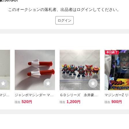
豪!50!GO!
このオークションの落札者、出品者はログインしてください。
ログイン
本日終了
 マジン
ジャンボマシンダー マジ
ＧＤシリーズ 永井豪ロ
マジンガーZ 
ストフ
ンガーZ グレートマジン
ボ ダイキャストフィギ
ントロールロボ
520
1,200
900
円
円
円
現在
現在
現在
 ジェ
ガー 仮面ライダーV3 レ
ュア5点 マジンガーＺ
スト 永井豪
 レッ
ッドバロン グレンダイザ
ボスボロット グレート
レトロ
ー ミサイル 昭和レトロ
マジンガー グレンダイ
XX計画 ポピー
ザー ゲッターロボ