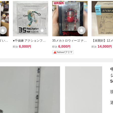
送料無料
ゴ いえ
●千値練 アクションフィ
35メカトロウィーゴ ナイ
【未開封】12
値練
ギュア★35メカトロウィ
トウィーゴ （フィギュ
ィーゴ みずいろ
6,000
6,000
14,000
円
円
円
即決
即決
即決
ーゴ つーとんぐりーん★
ア） [千値練]
ロ中部」千値練
Yahoo!フリマ
メカトロウィーゴ誕生10
周年カラー●未使用 定形
外郵便発送可
5