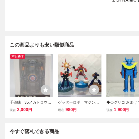
ーZ DYNAMIC 
この商品よりも安い類似商品
本日終了
千値練 35メカトロウィ
ゲッターロボ マジンガ
◆◇グリコ おまけ
ーゴ いえさぶⅡ モデリ
ーＺ グレートマジンガ
ガーZ 永井豪 ブレ
2,000
980
1,900
円
円
円
現在
現在
現在
ズム CHUBU イエロー
ー フィギュア3点+ジャ
ァイヤーイエロー /
サブマリン限定商品
ンク1点 永井豪 ロボッ
ットスクランダー翼
トヒーロー烈伝
ド 当時物 昭和
◇◆
今すぐ落札できる商品