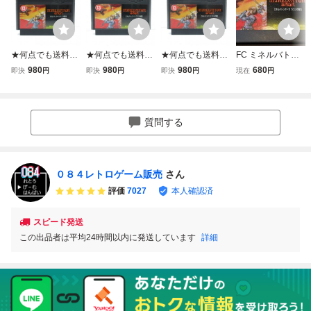
★何点でも送料１
★何点でも送料１
★何点でも送料１
FC ミネルバトン
８５円★ ミネルバ
８５円★ ミネルバ
８５円★ ミネルバ
サーガ ラゴンの復
980
980
980
680
即決
円
即決
円
即決
円
現在
円
トンサーガ ラゴン
トンサーガ ラゴン
トンサーガ ラゴン
活 ファミコンソフ
の復活 ファミコン
の復活 ファミコン
の復活 ファミコン
ト タイトー
ツ19レ即発送 FC
チ44レ即発送 FC
チ27レ即発送 FC
ソフト 動作確認済
ソフト 動作確認済
ソフト 動作確認済
質問する
み
み
み
０８４レトロゲーム販売
さん
評価
7027
本人確認済
スピード発送
この出品者は平均24時間以内に発送しています
詳細