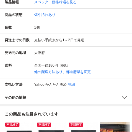
製品情報
スペック・価格相場を見る
商品の状態
傷や汚れあり
個数
1
個
発送までの日数
支払い手続きから1～2日で発送
発送元の地域
大阪府
送料
全国一律
180円
（税込）
他の配送方法あり、都道府県を変更
支払い方法
Yahoo!かんたん決済
詳細
その他の情報
この商品も注目されています
本日終了
本日終了
本日終了