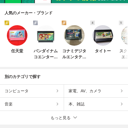
人気のメーカー・ブランド
1
2
3
4
5
任天堂
バンダイナム
コナミデジタ
タイトー
スク
コエンターテ
ルエンタテイ
エ
インメント
ンメント
別のカテゴリで探す
コンピュータ
家電、AV、カメラ
音楽
本、雑誌
もっと見る