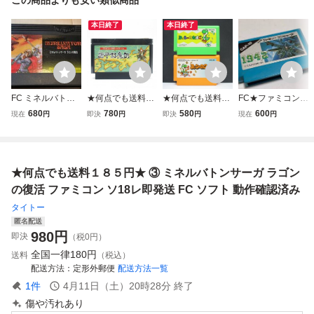
本日終了
本日終了
FC ミネルバトン
★何点でも送料１
★何点でも送料１
FC★ファミコン★
サーガ ラゴンの復
８５円★ 源平討魔
８５円★２本セッ
1942★カプコン★
680
780
580
600
現在
円
即決
円
即決
円
現在
円
活 ファミコンソフ
伝 ファミコン ソ1
ト！⑱ ヨッシーの
クリックポスト18
ト タイトー
8レ即発送 FC ソ
クッキー＋ヨッシ
5円
フト 動作確認済み
ーのたまご SET
ファミコン ソ27
★何点でも送料１８５円★ ③ ミネルバトンサーガ ラゴン
レ即発送 FC ソフ
ト 動作確認済み
の復活 ファミコン ソ18レ即発送 FC ソフト 動作確認済み
タイトー
匿名配送
980
円
即決
（税0円）
全国一律
180円
送料
（税込）
配送方法
定形外郵便
配送方法一覧
1
件
4月11日（土）20時28分
終了
傷や汚れあり