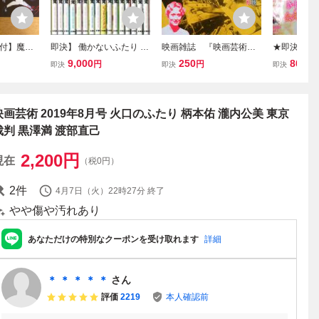
付】魔法
即決】 働かないふたり 1-
映画雑誌 『映画芸術 3
★即決 Cre
Acacia
36巻/初版 吉田覚 BUNCH
45号』 1983年6月 並
o,261 DV
9,000
250
800
円
円
円
即決
即決
即決
わらおむ
COMICS/漫画
品です 木村威夫・李礼
号★
ニーカー文庫
仙・小林正樹談「東京裁
判悲話」
映画芸術 2019年8月号 火口のふたり 柄本佑 瀧内公美 東京
裁判 黒澤満 渡部直己
2,200
円
現在
（税0円）
2
件
4月7日（火）22時27分
終了
やや傷や汚れあり
あなただけの特別なクーポンを受け取れます
詳細
＊ ＊ ＊ ＊ ＊
さん
評価
2219
本人確認前