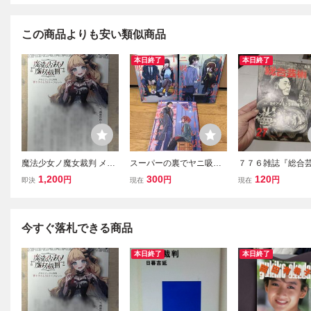
この商品よりも安い類似商品
本日終了
本日終了
魔法少女ノ魔女裁判 メロ
スーパーの裏でヤニ吸う
７７６雑誌『総合
ンブックス限定 書き下ろ
ふたり☆1巻～3巻☆地主
昭和４２・８ 特
1,200
300
120
円
円
円
即決
現在
現在
しSSリーフレット 特典
代アメリカ告発作
今すぐ落札できる商品
本日終了
本日終了