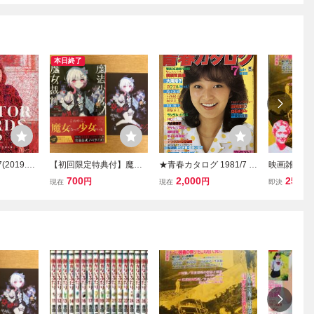
本日終了
(2019.12/
【初回限定特典付】魔法
★青春カタログ 1981/7 倉
映画雑誌 
年最も輝い
少女ノ魔女裁判 Acacia
田まり子 島田歌穂 横須賀
45号』 1
700
2,000
250
円
円
円
現在
現在
即決
クリエイタ
梅まろ すがわらおむ
昌美 小川美潮 河合奈保子
品です 木
19』/塩
maruchi スニーカー文庫
RCサクセション 石塚陽
仙・小林正
/白石和
【初版帯付】
子 青地公美 堀清美 川口
判悲話」
石研
雅代 和泉友子