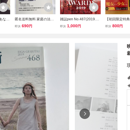
 あなた
匿名送料無料 家庭の法と
雑誌pen No.487(2019.12/
【初回限定特典
ックス
裁判 54号 2025年2月号
15)★特集:今年最も輝い
少女ノ魔女裁判 
690
1,000
800
円
円
円
即決
即決
即決
相続土地国庫帰属制度の
たのは誰だ?『クリエイタ
梅まろ すが
運用状況と課題 改正少年
ー・アワード 2019』/塩
maruchi ス
法施行後の保護観察
田千春/菅田将暉/白石和
【初版帯付】
彌/瀧内公美/光石研