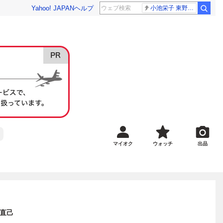
Yahoo! JAPAN
ヘルプ
小池栄子 東野幸治
マイオク
ウォッチ
出品
部直己