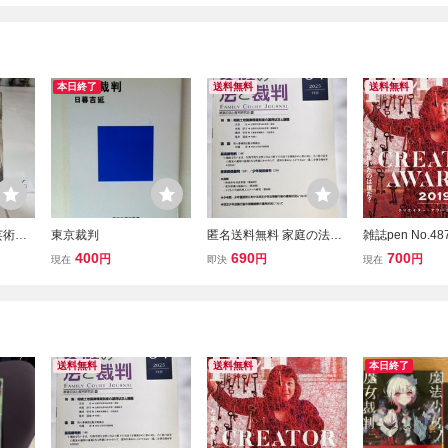
本日終了
送料無料
送料無料
芸術』
東京裁判
匿名送料無料 家庭の法と
雑誌pen No.487
集・現
裁判 54号 2025年2月号
15)★特集:今
400
690
700
円
円
円
現在
即決
現在
家裁判
相続土地国庫帰属制度の
たのは誰だ?『
運用状況と課題 改正少年
ー・アワード 20
法施行後の保護観察
田千春/菅田将暉
彌/瀧内公美/光
送料無料
送料無料
本日終了