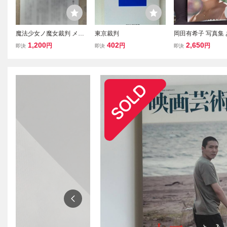
魔法少女ノ魔女裁判 メロ
東京裁判
岡田有希子 写真集
ンブックス限定 書き下ろ
とふたりきり デラ
1,200
402
2,650
円
円
円
即決
即決
即決
しSSリーフレット 特典
近代映画 1985年