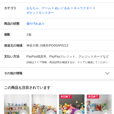
カテゴリ
おもちゃ、ゲーム
ぬいぐるみ
キャラクター
ポケットモンスター
商品の状態
傷や汚れあり
個数
1
個
発送元の地域
神奈川県 川崎市/PD00AP0212
支払い方法
PayPay残高等、PayPayクレジット、クレジットカードなど
詳細はストア情報・商品説明を確認するか、ストアに確認してください
その他の情報
この商品も注目されています
本日終了
本日終了