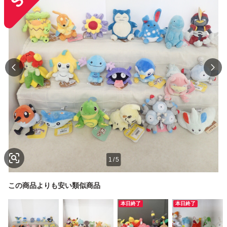
1
/
5
この商品よりも安い類似商品
本日終了
本日終了