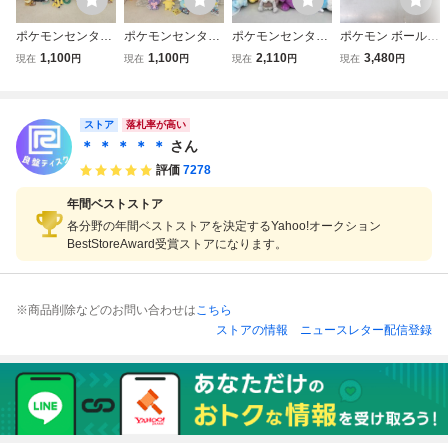
ポケモンセンター
ポケモンセンター
ポケモンセンター
ポケモン ボールチ
ポケモンfit ぬいぐ
ぬいぐるみ まとめ
限定 ぬいぐるみ
ェーン付 ぬいぐる
1,100
1,100
2,110
3,480
現在
円
現在
円
現在
円
現在
円
るみ まとめて20
て20体セット 紙
マスコット セット
み マスコット ま
体セット 紙タグ付
タグ付 ピカチュ
イースター たまご
とめて セット ポ
カイリュー/ジラー
ウ/チコリータ/ウ
ごっこ ウールー p
ケモンセンター
チ/ポッチャマ/タ
ストア
パー/ニャオハ/ベ
okemon fit ゲンガ
落札率が高い
マザラシ 等 ポケ
ベノム 等 ポケッ
ー ブラッキー ヒ
＊ ＊ ＊ ＊ ＊
さん
セン【IN
トモンスター【IN
メンカ 等
評価
7278
年間ベストストア
各分野の年間ベストストアを決定するYahoo!オークション
BestStoreAward受賞ストアになります。
※商品削除などのお問い合わせは
こちら
ストアの情報
ニュースレター配信登録