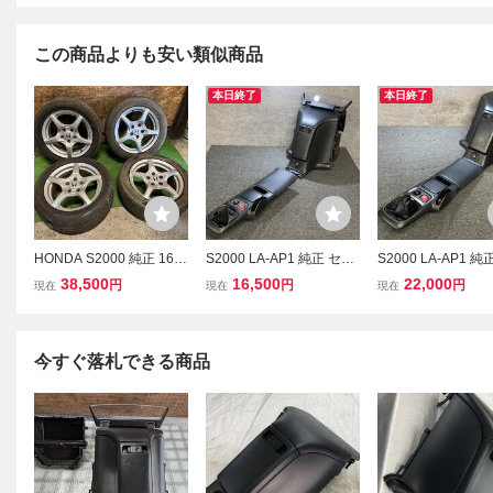
この商品よりも安い類似商品
本日終了
本日終了
HONDA S2000 純正 16イ
S2000 LA-AP1 純正 セン
S2000 LA-AP1 純
ンチ 6.5J +55 7.5J +65 2
ターコンソール セット 希
ターコンソール セ
38,500
16,500
22,000
円
円
円
現在
現在
現在
25/50R16 205/55R16 DU
少 レア (インストルメン
少 レア (AP2/内装
NLOP DIREZZA DZ102
トパネル/インパネ/内装
夏タイヤ タイヤホイール
4本セット H5
今すぐ落札できる商品