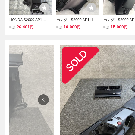
HONDA S2000 AP1 コン
ホンダ S2000 AP1 HON
ホンダ S2000 AP
ソールボックス 収納ボッ
DA S2000 コンソール
DA S2000 センタ
26,401
10,000
15,000
円
円
円
即決
即決
即決
クス 中古 美品
リアセンターコンソー
ソール リアセン
ル リアBOX
ンソール 内張 
り リアBOX ②