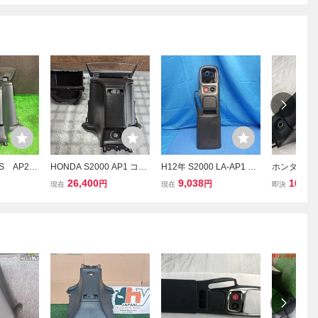
E-S AP2
HONDA S2000 AP1 コン
H12年 S2000 LA-AP1 シ
ホンダ S20
ア コン
ソールボックス 収納ボッ
フトパネル センターコン
DA S20
26,400
9,038
10,00
円
円
現在
現在
即決
クス 中古 美品
ソール 83420-S2A-309Z
リアセンタ
A [ZNo:08004191]
ル リアBO