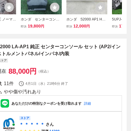
純正 ノーマル
ホンダ センターコンソ
ホンダ S2000 AP1 HON
5UPJ-3719
ソールボッ
ール S2000 ABA-AP2
DA S2000 シフトノブ
(AP2)コン
19,800
12,000
17,80
円
円
即決
即決
即決
560-S2A
AP2 走行123465km
シフトパネル センター
2
2005 #hyj NSP2252
コンソール 内張 純正
24
加工 リペイント
S2000 LA-AP1 純正 センターコンソール セット (AP2/イン
ストルメントパネル/インパネ/内装
ストア
88,000
円
現在
（税込）
11
件
4月1日（水）21時6分
終了
やや傷や汚れあり
あなただけの特別なクーポンを受け取れます
詳細
ストア
＊ ＊ ＊ ＊ ＊
さん