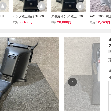
1 HON
ホンダ純正 新品 S2000 A
未使用 ホンダ 純正 S200
AP1 S2000 
ーコン
P1 AP2 リア コンソール
0 AP1 AP2 リヤー コンソ
リア リヤ コン
30,438
28,800
12,749
円
円
円
即決
即決
即決
ターコ
セット リヤ Genuine
ール セット 黒 グラファ
クス 小物入れ 84
うちば
イトブラック リア HOND
-0000 / Q3-105
A Genuine rear console s
et black