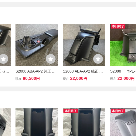
本日終了
正 セン
S2000 ABA-AP2 純正 フ
S2000 ABA-AP2 純正 リ
S2000 TYP
ット 希
ロント センターコンソー
ア センターコンソール (A
後期 純正 リ
60,500
22,000
22,000
円
円
円
現在
現在
現在
ル 動作確認済 (AP1/イン
P1/インストルメントパネ
ソールボックス
ストルメントパネル/イン
ル/インパネ/内装
パネ/内装
本日終了
本日終了