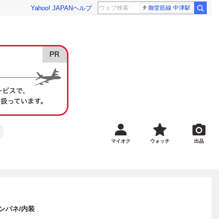
Yahoo! JAPAN
ヘルプ
御堂筋線 中津駅
マイオク
ウォッチ
出品
インパネ/内装