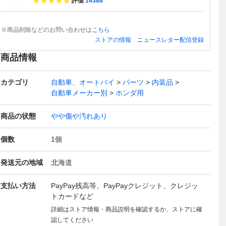
評価
14388
※商品削除などのお問い合わせは
こちら
ストアの情報
ニュースレター配信登録
商品情報
カテゴリ
自動車、オートバイ
パーツ
内装品
自動車メーカー別
ホンダ用
商品の状態
やや傷や汚れあり
個数
1
個
発送元の地域
北海道
支払い方法
PayPay残高等、PayPayクレジット、クレジッ
トカードなど
詳細はストア情報・商品説明を確認するか、ストアに確
認してください