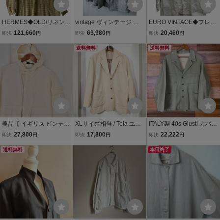
HERMES◆OLD/リネンシ
vintage ヴィンテージ ビ
EURO VINTAGE◆フレン
ャツジャケット/ジャケッ
ンテージ 80s 90s イタリ
チカバーオール/54/コット
121,660
63,980
20,460
即決
円
即決
円
即決
円
ト/48/リネン/カーキ/チェ
ア製 CALUGI E GIANNEL
ン/WHT/ヘリンボーン/ヨ
ック
LI カルギ・ジャネッリ テ
送料無料
ゴレ有
送料無料
ーラードジャケット チェ
スターコート
美品【 イギリス ビンテー
XLサイズ相当 / Tela ユー
ITALY製 40s Giusti カバー
ジ 】コットン 生成り フー
ロ ヨーロッパ 年代不明 ビ
オール ワークジャケット
27,800
17,800
22,222
即決
円
即決
円
即決
円
デッド シャツ ジャケット
ンテージ ワーク ジャケッ
ンズ L位 イタリア製 40年
パーカー / エクリュ系 / ブ
送料無料
ト 生成り アイボリー ネッ
代 EURO VINTAGE ユー
本日終了
ルゾン フランス 古着 英国
プ ファクトリー系 古着
ロビンテージ ヴィンテー
製
ジ 古着