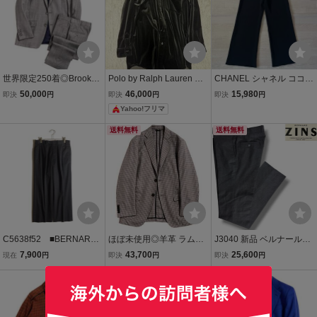
世界限定250着◎Brooks
Polo by Ralph Lauren ベ
CHANEL シャネル ココマ
Brothers/ブルックスブラ
ロアシャツ 長袖 ブラック
ーク スラックス パンツ ブ
50,000
46,000
15,980
即決
円
即決
円
即決
円
ザーズ 1818 MADMEN E
メンズ y2k archrive ラル
ラック 34 上品 夏 P14566
Yahoo!フリマ
DITION USA製 アメリカ
フ ベロア
V08226 フランス製 通勤
製 シャークスキン スーツ
通学 パーティー 女性 レデ
送料無料
送料無料
マッドメン 40S 60'S
ィース 夏
C5638f52 ■BERNARD
ほぼ未使用◎羊革 ラムス
J3040 新品 ベルナールザ
ZINS ベルナールザンス■
キンレザー ディティール
ンス BZV3 TF ノープリー
7,900
43,700
25,600
現在
円
即決
円
即決
円
コットン ストレッチ 2
「エルメネジルドゼニア/
ツスラックス チャコール
プリーツ ワイドパンツ ブ
Ermenegildo Zegna」裏
もうすぐ終了
グレー 44 BERNARD ZIN
送料無料
ラック US28/W76 黒 春夏
なし1枚仕立て テーラー
S
ドジャケット 46 M