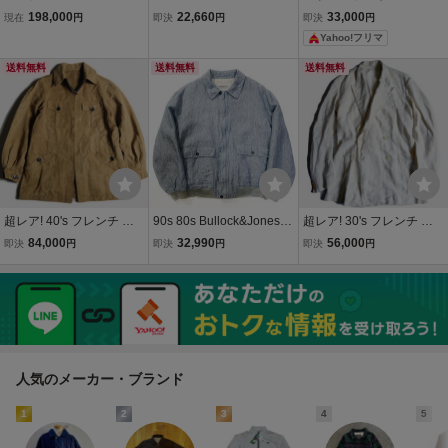
ルメス フランス製 ピグス
バーオール/60/コットン/C
チワークジャケット50〜6
198,000
22,660
33,000
現在
円
即決
円
即決
円
キン レザー カーコート ジ
RM/70s/ホワイトモールス
0's フランス製
Yahoo!フリマ
ャケット ハーフ コート サ
キン/ダブルブレスト
イズ52 ナチュラル カラー
送料無料
送料無料
送料無料
80S 90S 革
超レア! 40's フレンチ リ
90s 80s Bullock&Jones
超レア! 30's フレンチ リ
ネン ハンティング ジャケ
リネン A2 ジャケット ブ
ネン ダブルブレステッド
84,000
32,990
56,000
即決
円
即決
円
即決
円
ット french linen hunting j
ルゾン ビンテージ イタリ
リゾート ジャケット FRE
acket キャメル camel 狩
ア製 usa old L 比翼 デザ
NCH LINEN DOUBLE BR
猟 フランス 動物 eclair zi
イナー saks fifth Avenue 7
EASTED JACKET フラン
p 着用
0s 麻
ス 麻 ホワイト 着用
人気のメーカー・ブランド
1
2
3
4
5