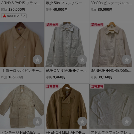
ARNYS PARIS フランス
希少 50s フレンチワーク
80s90s ビンテージ ramo
製 シルク リネン ジャケ
ワークジャケット カバー
wear ラモウェア Anne M
180,000
40,000
80,000
即決
円
即決
円
現在
円
ット 50 アルニス 黒 ブ
オール フランス ユーロ 白
arie Beretta アンマリーベ
Yahoo!フリマ
ラック
ホワイト サイズXL相当 vi
レッタ リネンコート 1 フ
ntage ビンテージ ヘリン
ランス製
送料無料
送料無料
ボーン
【 ヨーロッパ ビンテージ
EURO VINTAGE◆ジャケ
SANFOR◆NOREX/50s/
】コットン ダブルブレス
ット/50/コットン/WHT/無
フレンチワーク/フランス
18,980
9,460
39,160
即決
円
即決
円
即決
円
ト モールスキン カバーオ
地
製/WHT/無地
ール ジャケット / イエロ
送料無料
送料無料
ーベージュ系 / 52/ フラン
ス ワーク
ビンテージ HERMES エ
FRENCH MILITARY◆カ
アドルフラフォン フレン