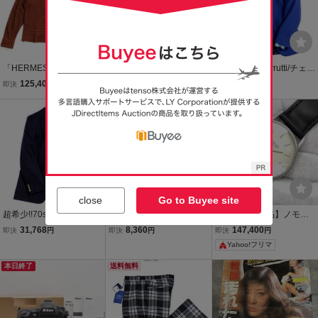
「HERMES/エルメス」セ
ビンテージ フランス Dam
Special!!!「Cerrutti/チェル
リエボタン カシミヤ&レ
art 裏ボアパイル ハンティ
ッティ」French Vintage
125,400
6,080
23,750
即決
円
現在
円
即決
円
ザー ディティール オンブ
ングジャケット L~XL位
美しいアズーロブルー◎
レ ネルシャツ ブルゾン ジ
フリース フィールドコー
送料無料
カシミヤ ブレザー テーラ
送料無料
ャケット 羊革 本革 短丈 1
ト ミリタリー ユーロ古着
ードジャケット ネイビー
7/43 XL程
フレンチ
46 L
close
Go to Buyee site
超希少!!70s Vintage USA
BERNARD ZINS◆ボトム/
【美品・稼働品】ノモス
製 ラルフローレン nordstr
コットン/NVY/BACJB-61
NOMOS オリオン 裏スケ
31,768
8,360
147,400
即決
円
即決
円
即決
円
om別注 ネイビー ブレザ
484
シースルーバック 手巻き
Yahoo!フリマ
ー フランネルウール テー
スモセコ ノンデイト メン
ラードジャケット ネイビ
ズ
本日終了
送料無料
ー 米国製