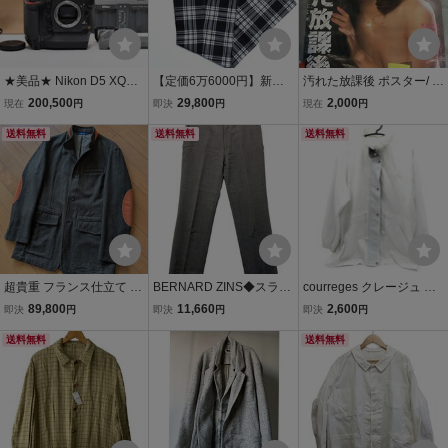
★美品★ Nikon D5 XQD-T
【定価6万6000円】新品
汚れた放課後 ポスター/ 当
ype デジタル一眼レフカ
BERNARD ZINS エディフ
時物/ 映画ポスター /成人
200,500
29,800
2,000
現在
円
即決
円
現在
円
メラ ニコン ＃3452
ィス別注 RASPAIL 44 ベ
映画/レトロ/アンティーク/
送料無料
ルナール ザンス ラスパイ
送料無料
コレクション☆6458☆
送料無料
ユ スラックス チェック
超貴重 フランス仕立て J
BERNARD ZINS◆スラッ
courreges クレージュ ス
Keydge ツイード フォレ
クスパンツ/-/-/GRY//
ポーツ ナイロンジャケッ
89,800
11,660
2,600
即決
円
即決
円
即決
円
スティエール ジャケット
ト ホワイト 白 マウンテン
アルニス ARNYS AUBER
送料無料
パーカー フーディー 長袖
送料無料
GE LUTAYS エルメス サ
古着 フランス
ルトリア sartoria