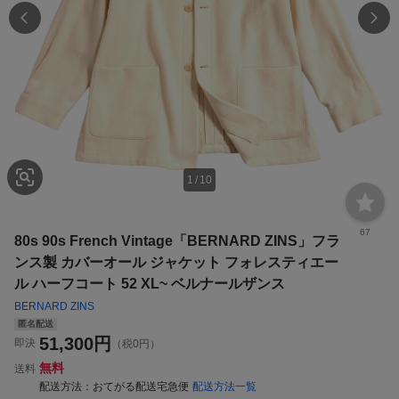
1
/
10
67
80s 90s French Vintage「BERNARD ZINS」フラ
ンス製 カバーオール ジャケット フォレスティエー
ル ハーフコート 52 XL~ ベルナールザンス
BERNARD ZINS
匿名配送
51,300
円
即決
（税0円）
無料
送料
配送方法
おてがる配送宅急便
配送方法一覧