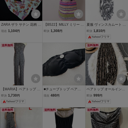
ZARA ザラ サテン 花柄 ベ
【B522】MILLY ミリー ベ
夏服 ヴィンスカムート サ
アトップ オールインワン
アトップワンピース ミニ
ロペット L モノトーン ボ
1,104
1,308
1,810
現在
円
即決
円
即決
円
sizeXS/ライトブルーxカ
ワンピース ミニスカー
タニカル オールインワン
Yahoo!フリマ
ラフル ■◆ ☆ gga1 レデ
ト ドレス パーティー ネ
ィース
オンカラー 4サイズ M相
送料無料
送料無料
当 エスニック
【MARIA】ベアトップ オ
■チューブトップ ベアト
ベアトップ オールインワ
ールインワン サロペット
ップ■パッド付■ブラック■
ン ワイドパンツ 総柄 ブラ
1,730
480
999
即決
円
現在
円
即決
円
幾何学模様 総柄 ネイビー
フリー(M-L)■ss0169-14■
ック×ベージュ
Yahoo!フリマ
Yahoo!フリマ
送料無料
送料無料
送料無料