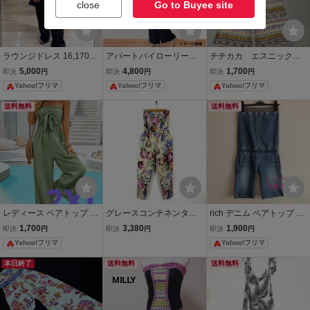
close
Go to Buyee site
ラウンジドレス 16,170
アパートバイローリーズ
チチカカ エスニック柄
円 ブラック ベアトッ
ネイビー オールインワン
ベアトップ オールインワ
5,000
4,800
1,700
即決
円
即決
円
即決
円
プオールインワン黒 FRE
M レースブラウス×ワイド
ン
Yahoo!フリマ
Yahoo!フリマ
Yahoo!フリマ
E
パンツ セットアップ パー
ティードレス
送料無料
送料無料
レディース ベアトップ オ
グレースコンチネンタル
rich デニム ベアトップ オ
ールインワン サロペット
サロペット アンティーク
ールインワン リッチ
1,700
3,380
1,900
即決
円
即決
円
即決
円
ワイドパンツ グリーン 2X
フラワー ベアトップ オー
Yahoo!フリマ
Yahoo!フリマ
L オフショルワンピース
ルインワン 花柄 S 36 ベ
大きめサイズサロペット
ージュ ラベンダー ボルド
本日終了
送料無料
送料無料
ー