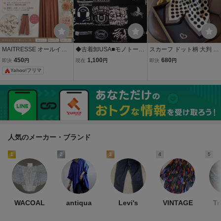
MAITRESSE オールイン
◆古着卸USA■モノトーン
スカーフ ドット柄 大判 シ
ワン パンツドレス 38(M)
☆両面プリント☆Tシャツ
ルク調 水玉 モノトーン バ
450
1,100
680
即決
円
現在
円
即決
円
パーティー 結婚式
☆24枚セット★★★L
ンダナ ストール レディー
Yahoo!フリマ
黒/白 シンプル・シ
ス レトロ ホワイト ブラッ
ック アメリカ直輸入
ク バックスカーフ 白黒 首
巻
人気のメーカー・ブランド
1
2
3
4
5
WACOAL
antiqua
Levi's
VINTAGE
Tr