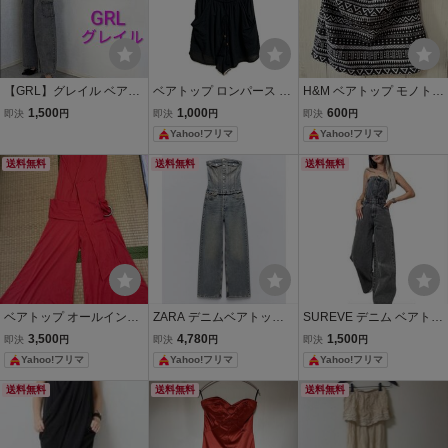
【GRL】グレイル ベアト
ベアトップ ロンパース オ
H&M ベアトップ モノトー
ップ カーゴ サロペット オ
ールインワン
ン 幾何学模様
1,500
1,000
600
即決
円
即決
円
即決
円
ールインワン グレー L レ
Yahoo!フリマ
Yahoo!フリマ
ディース オーバーオール
送料無料
送料無料
送料無料
ベアトップ オールインワ
ZARA デニムベアトップ
SUREVE デニム ベアトッ
ン ワイドパンツ レッド系
ジャンプスーツ オールイ
プ サロペット オールイン
3,500
4,780
1,500
即決
円
即決
円
即決
円
ンワン
ワン ブラック
Yahoo!フリマ
Yahoo!フリマ
Yahoo!フリマ
送料無料
送料無料
送料無料