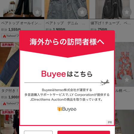
ベアトップ オールインワ
ベアトップ デニム オ
値下げ！チューブ、 ベア
ン サロペット ブラック フ
ールインワン M
トップ オールインワン シ
1,555
1,900
750
即決
円
即決
円
即決
円
リル ウエストリボン
ョート丈 パンツ
Yahoo!フリマ
Yahoo!フリマ
Yahoo!フリマ
送料無料
送料無料
送料無料
タグ付き！SHEIN MOD
H&M ベアトップ オールイ
【M】ボタニカル柄 ベア
ベアトップストレッチオ
ンワン ロンパース S〜M
トップ オールインワン ワ
1,900
400
900
即決
円
即決
円
即決
円
ールインワン
サイズ ネイビー系
イドパンツ リゾート 花柄
Yahoo!フリマ
Yahoo!フリマ
Yahoo!フリマ
送料無料
送料無料
送料無料