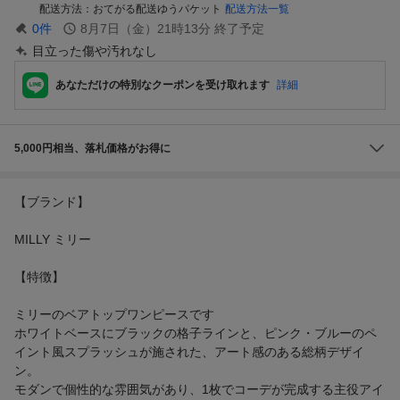
配送方法
おてがる配送ゆうパケット
配送方法一覧
0
件
8月7日（金）21時13分
終了予定
目立った傷や汚れなし
あなただけの特別なクーポンを受け取れます
詳細
5,000円相当、落札価格がお得に
【ブランド】
MILLY ミリー
【特徴】
ミリーのベアトップワンピースです
ホワイトベースにブラックの格子ラインと、ピンク・ブルーのペ
イント風スプラッシュが施された、アート感のある総柄デザイ
ン。
モダンで個性的な雰囲気があり、1枚でコーデが完成する主役アイ