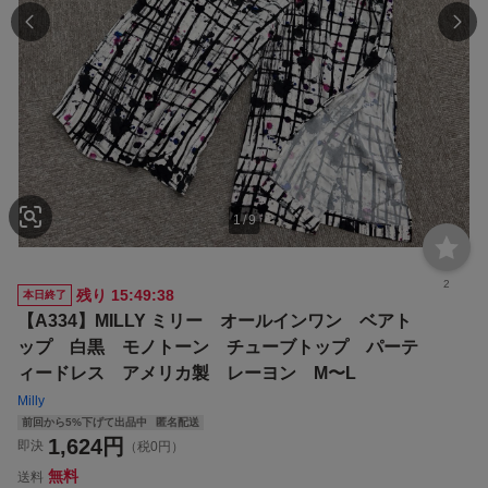
1
/
9
2
残り
15:49:37
本日終了
【A334】MILLY ミリー オールインワン ベアト
ップ 白黒 モノトーン チューブトップ パーテ
ィードレス アメリカ製 レーヨン M〜L
Milly
前回から5%下げて出品中
匿名配送
1,624
円
即決
（税0円）
無料
送料