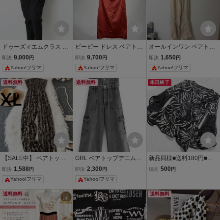
ドゥーズィエムクラス Co
ビービー ドレス ベアトッ
オールインワン ベアトッ
l Pierrot 2WAY ベアトップ
プ 無地 M 赤 パーティー
プ レース ワイド 裾フレア
9,000
9,700
1,650
即決
円
即決
円
即決
円
オールインワン
S レーヨン 一点物
Yahoo!フリマ
Yahoo!フリマ
Yahoo!フリマ
送料無料
送料無料
本日終了
【SALE中】 ベアトップ
GRL ベアトップデニムオ
新品同様■送料180円■フ
オールインワン ワイドパ
ールインワン グレー Lサ
リル＆チュール■モノトー
1,588
2,300
500
即決
円
即決
円
現在
円
ンツ
イズ
ン■パーティー＆ダンスト
Yahoo!フリマ
Yahoo!フリマ
ップス■M〜L
送料無料
送料無料