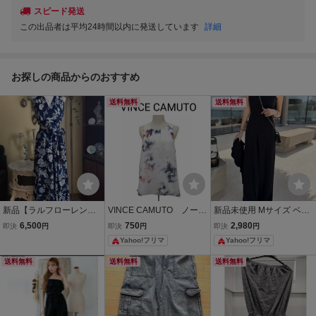
スピード発送
この出品者は平均24時間以内に発送しています
詳細
お探しの商品からのおすすめ
送料無料
送料無料
新品【ラルフローレン】
VINCE CAMUTO ノース
新品未使用 Mサイズ ベア
ブルー花柄/ハイネックカ
リーブ
トップ オールインワン ブ
6,500
750
2,980
即決
円
即決
円
即決
円
シュクール/Ａラインフレ
ラック ギャル サロペ
Yahoo!フリマ
Yahoo!フリマ
アー/カクテルドレス/リボ
ット
ンベルト （US・10／13
送料無料
送料無料
送料無料
号～15号）#232