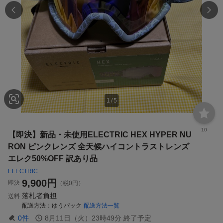
1
/
5
10
【即決】新品・未使用ELECTRIC HEX HYPER NU
RON ピンクレンズ 全天候ハイコントラストレンズ
エレク50%OFF 訳あり品
ELECTRIC
9,900
円
即決
（税0円）
落札者負担
送料
配送方法
ゆうパック
配送方法一覧
0
件
8月11日（火）23時49分
終了予定