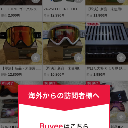
ELECTRIC ゴーグル スキ
24-25ELECTRIC EK1 カ
【即決】新品・未使用EL
ー スノーボード 球面 エレ
ラー:FLOOD BLUE レン
ECTRIC HEX JILL PERKI
2,000
12,990
11,800
現在
円
即決
円
即決
円
クトリック グラトリ カー
ズ:BLUE CHROME CONT
NS ブローズグリーンレン
ビング ANON OAKLEY S
RASTエレクトリック
ズ 人気デザイン 全天候ハ
送料無料
PY SMITH SWANS DICE
イコントラストレンズ エ
DRAGON VONZIPPER
レク41%OFF
【即決】新品・未使用EL
【即決】新品・未使用EL
炉ばた大将 ６ミリ厚 鉄グ
ECTRIC KLEVELAND BL
ECTRIC EG-V MATTE W
リル 若干訳あり ４７％O
12,800
10,800
1,980
即決
円
即決
円
即決
円
ACK TORT NURON レッ
HITE NURON グレーレッ
FF 黒皮鉄板 炙りや イワ
ドレンズ ハイコントラス
本日終了
ドレンズ 日本限定全天候
本日終了
タニ BBQ 炉端焼器 送料
本日終了
トレンズ 人気モデル エレ
レンズ 人気モデル エレク
無料
ク在庫処分42%OFF
在庫処分39%OFF
訳あり◆新品◆2025年◆
※訳あり◆新品◆2025年
※Ｍ◆難あり◆新品◆202