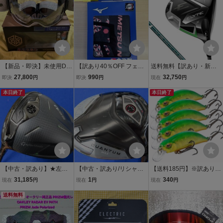
y
【新品・即決】未使用DIC
【訳あり40％OFF フェイ
送料無料【訳あり・新
E BANK BK54570グレイ
スタオル MIZUNO キメツ
品】キャロウェイ ELYTE
27,800
990
32,750
即決
円
即決
円
現在
円
調光ULTRAシルバーミラ
ノヤイバフェイスタオル
X エリートX ドライバ
ーレンズ ダイスPHOTOC
本日終了
Nピンク バドミントン 鬼
ー 10.5° R VENTUS
本日終了
ROハイコントラスト山本
滅の刃
GREEN 50 for Callaway
光学DICE 24%OFF訳あり
品
【中古・訳あり】★左・
【中古・訳あり/リシャフ
【送料185円】※訳あり※
レフティ★ テーラーメイ
ト】キャロウェイ 2026 Q
渓流 ルアー 5個セット |
31,185
1
340
現在
円
現在
円
現在
円
ド 2025 Qi35 ドライバー
UANTUM MAX（クァンタ
トラウト ミノー シンキン
（10.5°）【R】2025 Dia
送料無料
ム マックス）ドライバー
グ 5cm 4.8g | 渓流 本流用
mana BLUE TM50（ディ
（9.0°）【S】SPEEDER
50ryu-緑金5-
アマナブルー）
NX GOLD 50