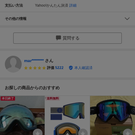
支払い方法
Yahoo!かんたん決済
詳細
その他の情報
質問する
mar********
さん
評価
5222
本人確認済
お探しの商品からのおすすめ
本日終了
送料無料