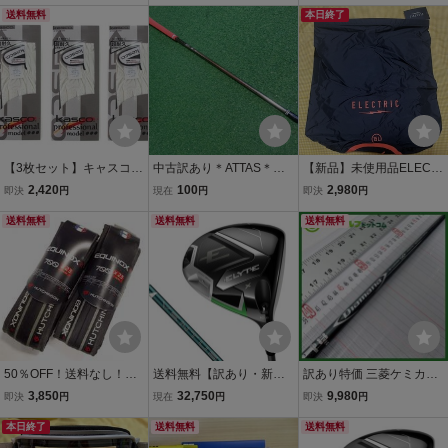
ーキ ガレット お好み焼き
送料無料
磯竿 磯釣り
ドエレクトリック ブラッ
本日終了
クレープ pizza 送料無料
ク ニューロゴ 大人気 ピン
でグリップ28%OFF
【3枚セット】キャスコ
中古訳あり＊ATTAS＊５
【新品】未使用品ELECT
ゴルフ グローブ 全天候 S
０＊R＊カーボンシャフト
RIC DRY BAG 15L BLAC
2,420
100
2,980
即決
円
現在
円
即決
円
F-920B 22cm ホワイト K
のみ＊
K/ORANGE 防水耐水ドラ
asco
送料無料
送料無料
イバッグ ブラックオレン
送料無料
ジ エレクトリック ボルト
デザイン 33%OFF
50％OFF！送料なし！◆
送料無料【訳あり・新
訳あり特価 三菱ケミカル
HUTCHINSON◆エキノク
品】キャロウェイ ELYTE
ディアマナ Dリミテッド
3,850
32,750
9,980
即決
円
現在
円
即決
円
ス2 700x23◆2本セット
X エリートX ドライバ
50【S】ドライバー用 11
◆クリンチャータイヤ◆P
本日終了
ー 10.5° SR VENTU
送料無料
0.5㎝ 試打刻印
送料無料
V699271◆
S GREEN 50 for Callawa