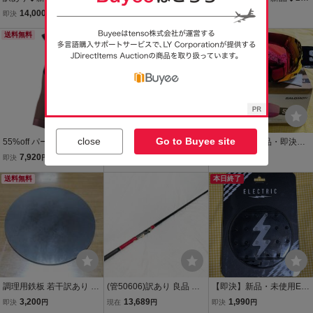
Method◆GIRO ◆ゴーグ
◆Method◆GIRO ◆ゴー
5年◆Method◆GIRO ◆ゴ
14,000
14,000
9,000
即決
円
即決
円
即決
円
ル ミラー◆⑤BLACK W
グル ミラー◆⑦BLACK
ーグル◆③WHITE WORD
ORDMARK ◆全天候◆ス
送料無料
& WHTE VERTIGO◆全天
送料無料
MARK ◆全天候◆スペア
本日終了
ペアレンズ付き◆ジロ ◆
候◆スペアレンズ付き◆
レンズ付き◆ジロ ◆男女
男女◆ASIAN FIT
ジロ ◆男女◆ASIANFIT
◆ASIAN FIT
close
Go to Buyee site
55%off パールイズミ WT2
【即決・送料込】新品・
【24モデル新品・即決】
10-3DX L アクセル ビブ
未使用ELECTRIC CAM M
未使用SALOMON RADIU
7,920
12,800
16,800
即決
円
即決
円
即決
円
パンツ 6.グリズリー
IKE PARILLO ブルーレン
M PRO BLACK SIGMAレ
送料無料
ズ ハイコントラストレン
ッドレンズ サロモン ブラ
本日終了
ズ 人気デザイン エレク在
ック ハイコントラストレ
庫処分 39%OFF
ンズ 31%OFF 訳あり品
調理用鉄板 若干訳あり ６
(管50606)訳あり 良品 ダ
【即決】新品・未使用EL
ミリ厚 直径４０センチ ５
イワ DxR エアチューン 1.
ECTRIC DECK PAD CIR
3,200
13,689
1,990
即決
円
現在
円
即決
円
０％OFF 焼肉 BBQ パンケ
15-50 実寸494cm フカセ
CLE BLACK デッキパッ