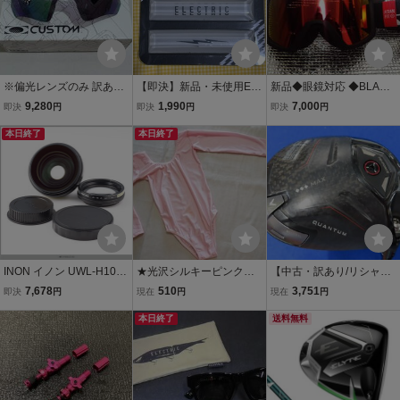
※偏光レンズのみ 訳あり
【即決】新品・未使用EL
新品◆眼鏡対応 ◆BLACK
新品 OAKLEY RADAR EV
ECTRIC DECK PAD BAR
◆ミラー ◆GIRO ◆ゴー
9,280
1,990
7,000
即決
円
即決
円
即決
円
PATH オークリー レーダ
WHITE デッキパッドエレ
グル ◆全天候対応レンズ
ー イーブイ パス PRIZM J
本日終了
クトリック ホワイト バー
本日終了
◆ジロ ◆男女◆ASIAN
ade Polarized プリズム
タイプ 大人気 8mmの高さ
FIT◆ BLOK VIVID EMBE
ポラライズド
でグリップ28%OFF
R ◆VIVIDレンズ
INON イノン UWL-H100
★光沢シルキーピンクな
【中古・訳あり/リシャフ
ワイドコンバージョンレ
長袖ハイレグレオタード/
ト】キャロウェイ 2026 Q
7,678
510
3,751
即決
円
現在
円
現在
円
ンズ/UCL-165LD 訳あり
バレエ/ダンスウエア/ボデ
UANTUMトリプルダイヤ
セット【Z1】
ィースーツ/レースクイー
本日終了
モンド マックス ドライバ
送料無料
ン/女装/コスプレ/小さめ/
ー（10.5°）【S】TENSEI
訳あり
PRO White 1K 50