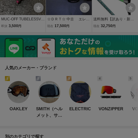
MUC-OFF TUBELESSVA
☆ＤＲＴ☆ 中古 エレク
送料無料【訳あり・新
LVES BIGBORE HYBRID
トリック クラッシャー ４
品】キャロウェイ ELYTE
3,500
17,500
32,750
即決
円
現在
円
現在
円
仏式×米式 コアレスバル
９ ＡＦ（ELECTRIC CRA
エリート ドライバー 10.
ブ マックオフ muc off チ
SHER）☆偏光グラス☆
5° S VENTUS GREEN
ューブレスバルブ Sサイ
送料600円～ ・タイニ
50 for Callaway
ズ
ー クラッシュ
人気のメーカー・ブランド
1
2
3
4
5
OAKLEY
SMITH（ヘル
ELECTRIC
VONZIPPER
V
メット、サン
グラス）
別のカテゴリで探す