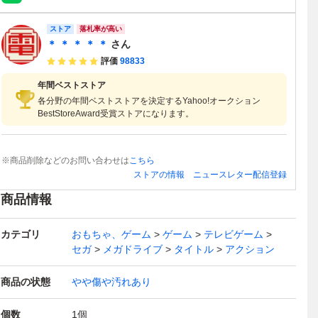
ストア
落札率が高い
＊ ＊ ＊ ＊ ＊
さん
評価
98833
年間ベストストア
各分野の年間ベストストアを決定するYahoo!オークション
BestStoreAward受賞ストアになります。
※商品削除などのお問い合わせは
こちら
ストアの情報
ニュースレター配信登録
商品情報
カテゴリ
おもちゃ、ゲーム
ゲーム
テレビゲーム
セガ
メガドライブ
タイトル
アクション
商品の状態
やや傷や汚れあり
個数
1
個