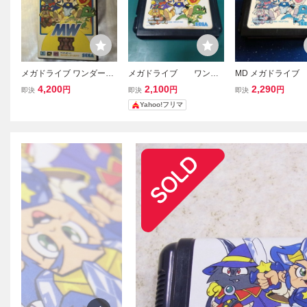
メガドライブ ワンダーボ
メガドライブ ワンダ
MD メガドライブ
ーイV モンスターワール
ーボーイ5 モンスターワ
スターワールド3 Ⅲ
4,200
2,100
2,290
円
円
円
即決
即決
即決
ドIII SEGA
ールド3 MD
トのみ
Yahoo!フリマ