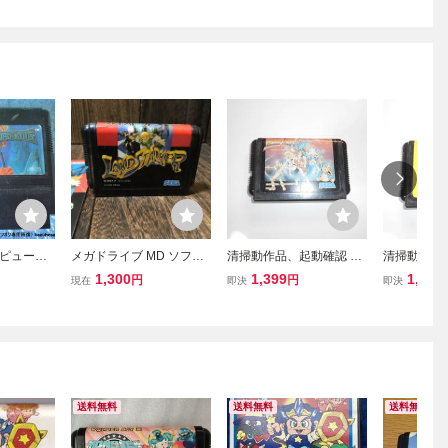
ピュータ
メガドライブ MD ソフト
清掃動作品、起動確認 シ
清掃動作品
ロード・オ
ランドストーカー 皇帝の
ャイニングフォース 神々
ッスルウォー
1,300
1,399
1,199
円
円
現在
即決
即決
し 取説な
財宝
の遺産 SHINING FORCE
WAR MD
当時物 昭
MD メガドライブ セガ Se
ガ Sega Me
ga Megadrive メガドラ
ドラ
送料無料
送料無料
送料無料