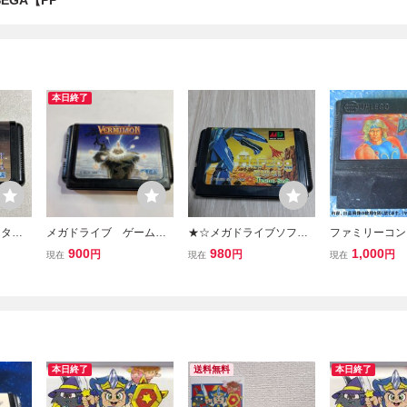
 SEGA【PP
本日終了
スター
メガドライブ ゲームソ
★☆メガドライブソフ
ファミリーコン
ガドライ
フト VERMILION ROM
ト Herzog Zwei ヘルツ
ー ソフト ザ・
900
980
1,000
円
円
円
現在
現在
現在
カートリッジ版 動作未
ォーク・ツヴァイ☆★
ブ・キング 箱な
確認
し 動作未確認 
和レトロ
本日終了
送料無料
本日終了