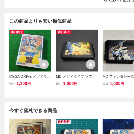
ORLD III セガ
この商品よりも安い類似商品
本日終了
本日終了
MEGA DRIVE メガドライ
MD メガドライブ ソフト
MD ファンタシー
ブ カセット ソフト モン
Herzog zwei ヘルツォー
Ⅲ 時の継承者 メ
1,100
1,000
1,000
円
円
円
現在
現在
現在
スターワールドⅢ 希少品
ク ツヴァイ
ブ
MD モンスターワールド3
今すぐ落札できる商品
送料無料