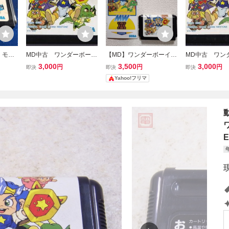
 モン
MD中古 ワンダーボーイ
【MD】ワンダーボーイⅤ
MD中古 ワン
 ソフ
５ モンスターワールド
モンスターワールドⅢメ
５ モンスター
3,000
3,500
3,000
円
円
円
即決
即決
即決
３ 【管理番号：4000
ガドライブ 箱無し
３ 【管理番号：
Yahoo!フリマ
1】
2】
ワ