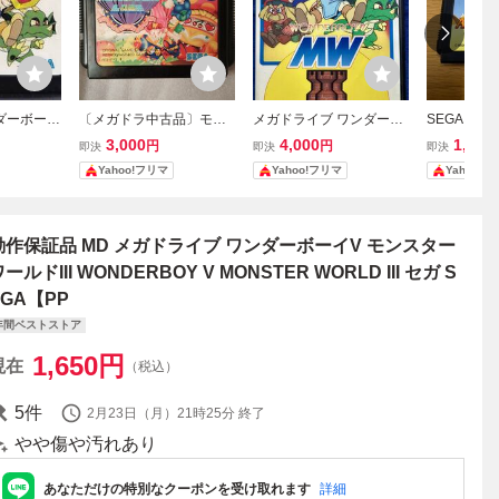
ダーボーイ
〔メガドラ中古品〕モン
メガドライブ ワンダーボ
SEGA メ
ワールド
スターレア メガドライ
ーイV モンスターワール
ックスキッド
3,000
4,000
1,900
円
円
即決
即決
即決
4001
ブ MD〔激レア〕ワンダ
ドIII ［動作確認済］
フト ソフ
Yahoo!フリマ
Yahoo!フリマ
Yahoo!
ーボーイⅢ
ンク品
動作保証品 MD メガドライブ ワンダーボーイV モンスター
ールドIII WONDERBOY V MONSTER WORLD III セガ S
EGA【PP
年間ベストストア
1,650
円
現在
（税込）
5
件
2月23日（月）21時25分
終了
やや傷や汚れあり
あなただけの特別なクーポンを受け取れます
詳細