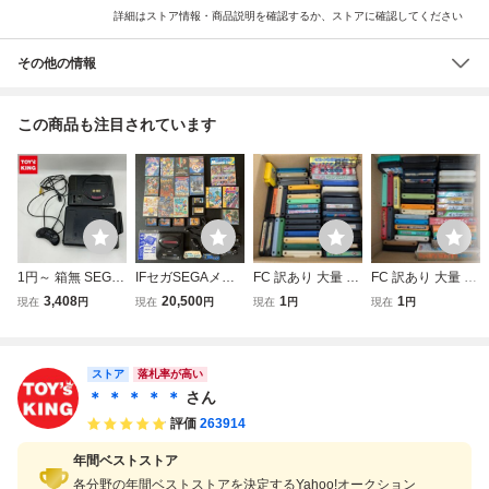
詳細はストア情報・商品説明を確認するか、ストアに確認してください
その他の情報
この商品も注目されています
1円～ 箱無 SEGA
IFセガSEGAメガ
FC 訳あり 大量 ソ
FC 訳あり 大量 ソ
メガドライブ 16-
ドライブMEGA D
フトセット ファミ
フトセット ファミ
3,408
20,500
1
1
現在
円
現在
円
現在
円
現在
円
BIT HAA-2510
RIVE本体スーパー
コン FC
コン FC
32Xゲームソフト
大量セットMDス
ストア
ペースハリアーV
落札率が高い
R DELUXEアフタ
＊ ＊ ＊ ＊ ＊
さん
ーバーナージャン
評価
263914
ク当時もの
年間ベストストア
各分野の年間ベストストアを決定するYahoo!オークション