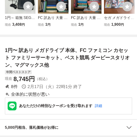
1円～ 箱無 SEGA
FC 訳あり 大量 ソ
FC 訳あり 大量 ソ
セガ メガドライブ
メガドライブ 16-
フトセット ファミ
フトセット ファミ
本体 HAA-2510 コ
3,408
1
1
1,900
現在
円
現在
円
現在
円
現在
円
BIT HAA-2510
コン FC
コン FC
ントローラー/AV
ケーブル/ACアダ
プター/ソフト4本
付 SEGA MEGA D
1円〜 訳あり メガドライブ 本体、FC ファミコン カセッ
RIVE
ト ファミリーサーキット、ベスト競馬 ダービースタリオ
ン、マグマックス他
年間ベストストア
8,745
円
現在
（税込）
8
件
2月17日（火）22時1分
終了
全体的に状態が悪い
あなただけの特別なクーポンを受け取れます
詳細
5,000円相当、落札価格がお得に