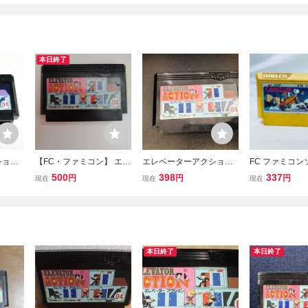
本日終了
ション
【FC・ファミコン】 エレ
エレベーターアクショ
FC ファミコン
本まで
ベーターアクション EL
ン 商品説明必読！！
ティ コネクシ
500
398
337
円
円
円
現在
現在
現在
 FC
EVATOR ACTION
トのみ 起動確
本日終了
本日終了