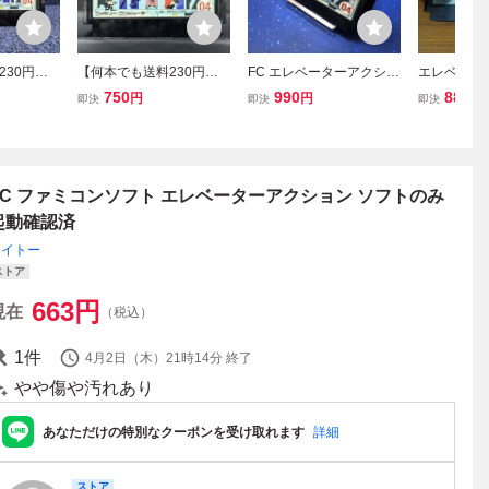
230円！
【何本でも送料230円！
FC エレベーターアクショ
エレベータ
ベーター
出品多数】エレベーター
ン ELEVATOR ACTION
ファミコン 
750
990
880
円
円
円
即決
即決
即決
ATER A
アクション ELEVATER A
ファミコンソフト ファミ
ン FC ソ
CTION ファミコン FC ソ
リーコンピュータ ソフト
作確認済み
フト り24ハ 動作確認済み
のみ 清掃動作確認済み
FC ファミコンソフト エレベーターアクション ソフトのみ
起動確認済
タイトー
ストア
663
円
現在
（税込）
1
件
4月2日（木）21時14分
終了
やや傷や汚れあり
あなただけの特別なクーポンを受け取れます
詳細
ストア