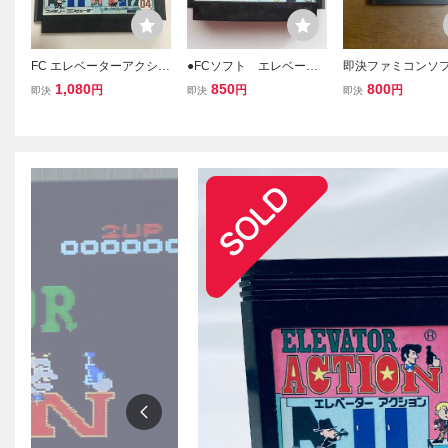
FC エレベーターアクショ
●FCソフト エレベータ
即決ファミコンソフ
ン ソフトのみ 【動作確認
ーアクション 初期起動
レベーターアクション
1,080
850
800
円
円
円
即決
即決
即決
済】
確認済
TO