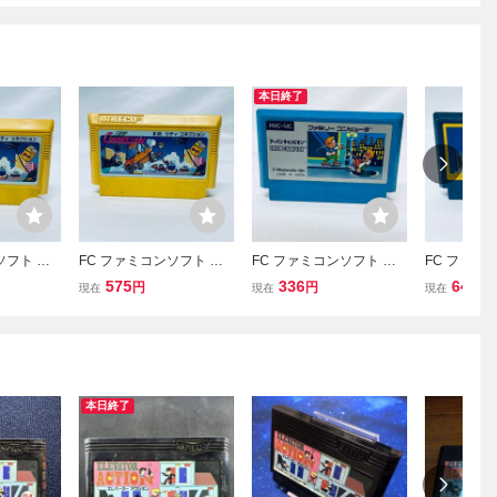
本日終了
ソフト シ
FC ファミコンソフト シ
FC ファミコンソフト ア
FC ファミ
ョン ソフ
ティ コネクション ソフ
ーバンチャンピオン ソフ
パイvsスパ
575
336
647
円
円
円
現在
現在
現在
認済
トのみ 起動確認済
トのみ 起動確認済
起動確認済
本日終了