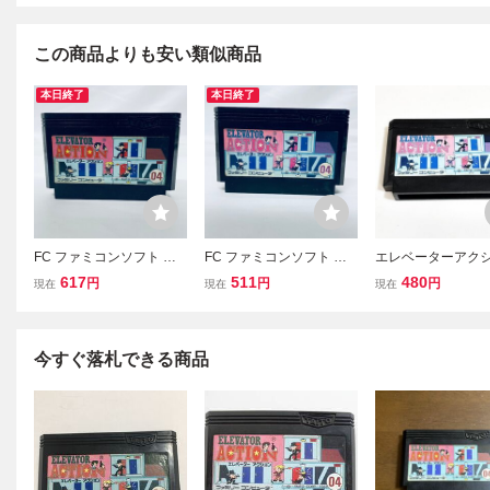
この商品よりも安い類似商品
本日終了
本日終了
FC ファミコンソフト エ
FC ファミコンソフト エ
エレベーターアク
レベーターアクション ソ
レベーターアクション ソ
【動作確認済】８
617
511
480
円
円
円
現在
現在
現在
フトのみ 起動確認済
フトのみ 起動確認済
同梱可 簡易清掃済
ファミコン
今すぐ落札できる商品