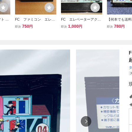
ト エ
FC ファミコン エレベ
FC エレベーターアクシ
【何本でも送料
 TAI
ーターアクション dn
ョン ファミコンソフ
出品多数】エレ
750
1,000
780
円
円
円
即決
即決
即決
ト タイトー
アクション ELEV
CTION ファミコ
フト を9レ 動