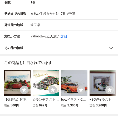
個数
1
個
発送までの日数
支払い手続きから3～7日で発送
発送元の地域
埼玉県
支払い方法
Yahoo!かんたん決済
詳細
その他の情報
この商品も注目されています
【保管品】岡本正
☆ランチア ストラ
bowイラスト-219/
■BOWイラスト額
樹イラスト ポスタ
トス イラスト★N
ランチャ ストラト
■ランチアストラ
500
999
3,300
3,900
現在
円
現在
円
現在
円
現在
円
ー ランチア スト
o.4377★検：カタ
ス / Lancia Strato
トス■ラリー木製
ラトス LANCIA S
ログ ポスター風★
s/ ランチア ストラ
額146