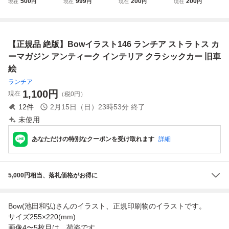
500
999
200
200
現在
円
現在
円
現在
円
現在
円
ー ランチア スト
o.4377★検：カタ
トラトス
ラトス LANCIA S
ログ ポスター風★
TRATO'S サイズ約
LANCIA STRATO
420×360mm
S★A4サイズ★
【正規品 絶版】Bowイラスト146 ランチア ストラトス カ
ーマガジン アンティーク インテリア クラシックカー 旧車
絵
ランチア
1,100
円
現在
（税0円）
12
件
2月15日（日）23時53分
終了
未使用
あなただけの特別なクーポンを受け取れます
詳細
5,000円相当、落札価格がお得に
Bow(池田和弘)さんのイラスト、正規印刷物のイラストです。
サイズ255×220(mm)
画像4〜5枚目は、荷姿です。