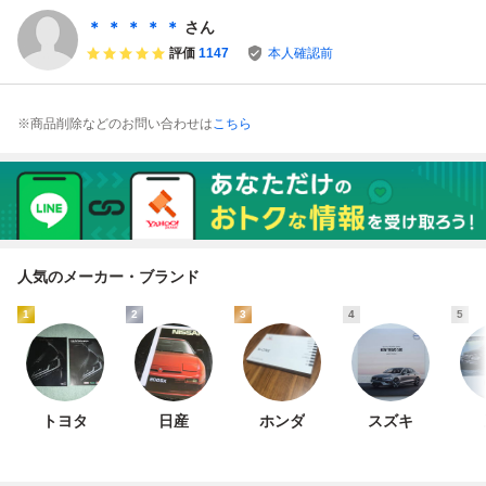
TRATO'S サイズ約
LANCIA STRATO
トス /ガンディー
420×360mm
S★A4サイズ★
ニ/Alitaliaアリタリ
＊ ＊ ＊ ＊ ＊
さん
ア/Gr.4//最後の１
評価
1147
本人確認前
枚
※商品削除などのお問い合わせは
こちら
人気のメーカー・ブランド
1
2
3
4
5
トヨタ
日産
ホンダ
スズキ