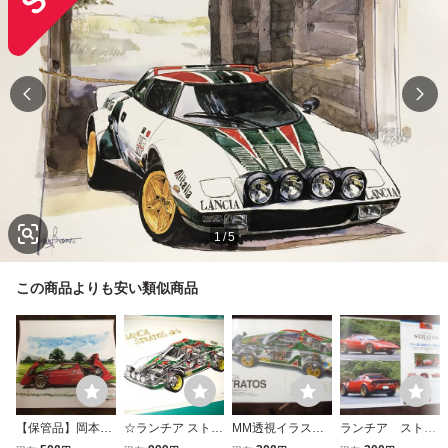
1
/
5
この商品よりも安い類似商品
【保管品】岡本正
☆ランチア ストラ
MM透視イラス
ランチア ストラ
樹イラスト ポスタ
トス イラスト★N
ト ランチア ス
トス