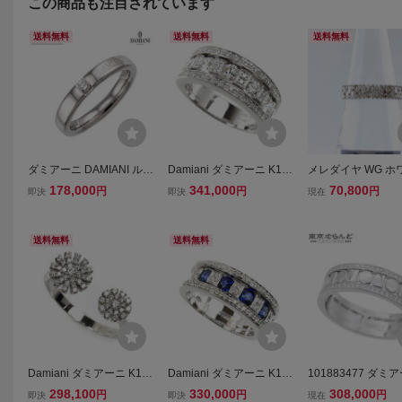
この商品も注目されています
送料無料
送料無料
送料無料
ダミアーニ DAMIANI ル・
Damiani ダミアーニ K18
メレダイヤ WG ホ
フェディ 15号 リング ダ
WG ホワイトゴールド ベ
ゴールド 指輪 リング
178,000
341,000
70,800
円
円
円
即決
即決
現在
イヤ K18 WG ホワイトゴ
ルエポック リング・指輪
号 K18 WG ダイ
ールド 750 指輪 Diamond
ダイヤモンド 10号 7.2g
レディース 【中古
Ring【証明書付き】 903
レディース 中古 美品
送料無料
送料無料
17593
Damiani ダミアーニ K18
Damiani ダミアーニ K18
101883477 ダミ
WG ホワイトゴールド マ
WG ホワイトゴールド ベ
amiani ベルエポッ
298,100
330,000
308,000
円
円
円
即決
即決
現在