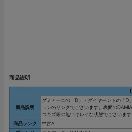
ルゲリータ リング・指輪
ルエポック リング・指輪
ル リング ホワイ
20089283 ダイヤモンド
20039702 サファイア ダ
ド K18WG ダイヤ
12号 3.5g レディース 中
イヤモンド 10号 7.3g レ
14.5号相当 指輪 
古 美品
ディース 中古
クス 仕上済
商品説明