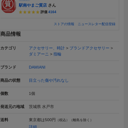
駅南やまご質店
さん
評価
4164
ストアの情報
ニュースレター配信登録
商品情報
カテゴリ
アクセサリー、時計
ブランドアクセサリー
ダミアーニ
指輪
t パライバト
K18WGブルートパーズダ
ダミアーニ リング マラカ
K18WG 
ヤモンドリ
イヤモンドリング BT0.83
イト ダイヤ ダイヤモンド
ド 天然ダイ
96,500
148,000
338,5
円
円
円
即決
即決
現在
/750-8.
D0.14 3.9g #11 ホワイト
Dサイド D-SIDE 13号 K1
5.5 D0.38
ブランド
DAMIANI
 ホワイトゴ
ゴールド
8YG 指輪 BLJ
指輪 リング
3
ソーティン
送料無料
送料無料
商品の状態
目立った傷や汚れなし
個数
1
個
発送元の地域
茨城県 水戸市
 ダイヤモ
ソリティア リング 指輪
DAMIANI ダミアーニ ベル
K18WGル
送料
東京都は
500円
（税込）（離島を除く）
ング ホ
ダイヤモンド D0.332ct 約
エポック ダイヤ ダイヤモ
ドリング R0.3
69,800
239,800
94,30
円
円
即決
即決
即決
詳細