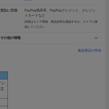
k18
9号 K18WG 2.4g ホワイ
ンド リング 750 K18 PG
g #10.5
トゴールド G/SI1/3EX レ
WG 11号 ピンクゴールド
ゴールド 10
ディース
ローズゴールド ホワイト
ー 天然ダ
支払い方法
PayPay残高等、PayPayクレジット、クレジッ
ゴールド 4340
トカードなど
詳細はストア情報・商品説明を確認するか、ストアに確
認してください
その他の情報
違反商品の申告