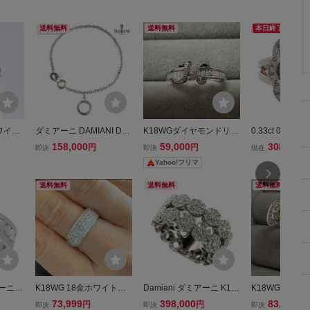
送料無料
送料無料
本日終了
ワイト
ダミアーニ DAMIANI Dサ
K18WGダイヤモンドリン
0.33ct 0.25c
 15
イド ダイヤ ブレスレット
グ ホワイトゴールド 指
ルマリン ダイ
158,000
59,000
308,000
円
円
即決
即決
現在
ヤモンド
18cm K18 WG ホワイト
輪 イニシャルH
ング 指輪 K18WG
Yahoo!フリマ
】
ゴールド 750 Diamond Br
1g 15号 #55
acelet 90318972
ールド ■61778
送料無料
送料無料
送料無料
アーニ D
K18WG 18金ホワイトゴ
Damiani ダミアーニ K18
K18WG 指輪
ク リー
ールドパヴェダイヤモン
WG ホワイトゴールド マ
ンドリング リ
73,999
398,000
83,000
円
円
円
即決
即決
即決