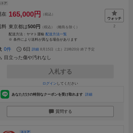
ストア
165,000
円
現在
（税込）
送料
東京都は
500円
2
（税込）（離島を除く）
配送方法
ヤマト運輸
配送方法一覧
条件により送料が異なる場合があります
0
件
6日
詳細
8月15日（土）21時20分
終了予定
目立った傷や汚れなし
入札する
ログイン
してください
あなただけの特別なクーポンを受け取れます
詳細
質問する
ストア