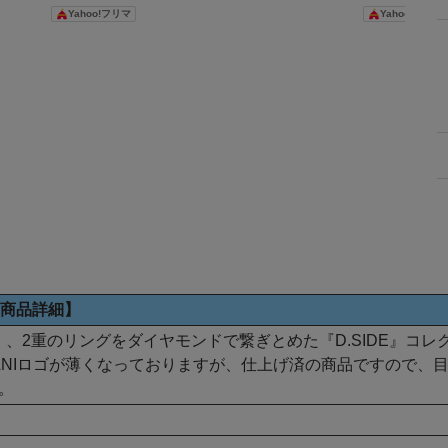
トゴール
ドリング 18K指輪 Au750
ルゲリータ リング・指輪
ワイトゴールド 
Yahoo!フリマ
Yahoo!フリマ
モンド
ダイヤモンド1.01ct 12.5
ユニセッ
号 10.6g レディース 中古
美品