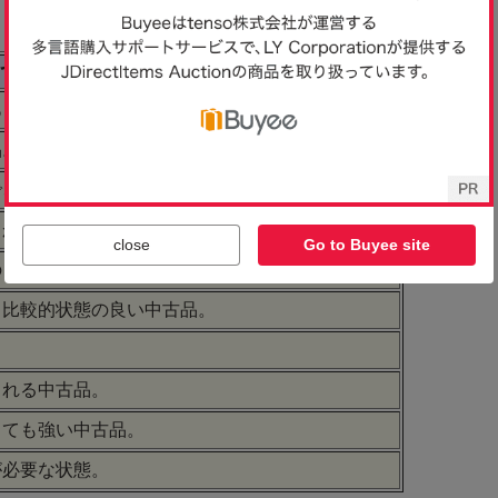
close
Go to Buyee site