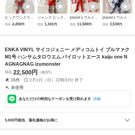
ビックワンクラフ
ジャンク ビックワ
planet x ウルトラ
planet x ウルトラ
ト ウルトラマング
ンクラフト アーカ
マンレオ アストラ
マンZ メディコム
2,450
1,161
11,500
3,530
現在
円
現在
円
現在
円
現在
円
レート ツブラヤス
イックモデル ウル
海外40限定 メデ
トイ ブルマァク M
トア限定 メディコ
トラマン メディコ
ィコムトイ ブルマ
1号 ハンサムタロ
ムトイ ブルマァク
ムトイ ブルマァク
ァク M1号 ハンサ
ウエム 安楽安作
M1号 ハンサムタ
M1号 ハンサムタ
ムタロウエム 安楽
マルサン passiont
ENKA VINYL サイコジェニー メディコムトイ ブルマァク
ロウエム 安楽安作
ロウエム 安楽安作
安作 passiontank
ank kaiju one やま
kaiju one
kaiju one
kaiju one
なや
M1号 ハンサムタロウエム パイロットエース kaiju one N
AGNAGNAG izumonster
22,500
円
現在
（税0円）
15
件
2月1日（日）22時33分
終了
未使用
あなただけの特別なクーポンを受け取れます
詳細
5,000円相当、落札価格がお得に