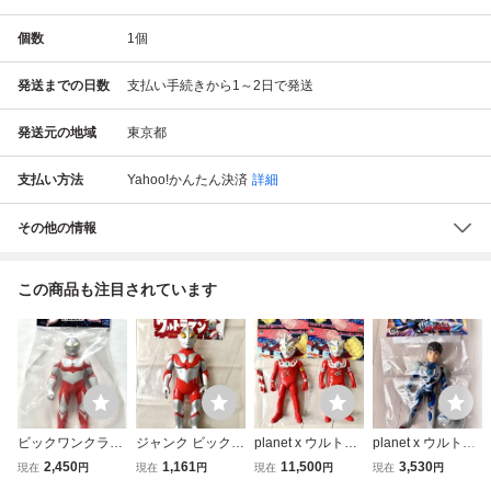
個数
1
個
発送までの日数
支払い手続きから1～2日で発送
発送元の地域
東京都
支払い方法
Yahoo!かんたん決済
詳細
その他の情報
この商品も注目されています
ビックワンクラフ
ジャンク ビックワ
planet x ウルトラ
planet x ウルトラ
ト ウルトラマング
ンクラフト アーカ
マンレオ アストラ
マンZ メディコム
2,450
1,161
11,500
3,530
現在
円
現在
円
現在
円
現在
円
レート ツブラヤス
イックモデル ウル
海外40限定 メデ
トイ ブルマァク M