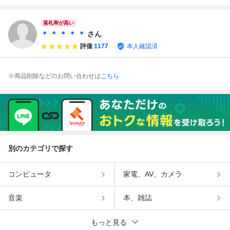
トア限定 メディコ
トラマン メディコ
ィコムトイ ブルマ
1号 ハンサムタロ
ムトイ ブルマァク
ムトイ ブルマァク
ァク M1号 ハンサ
ウエム 安楽安作
M1号 ハンサムタ
M1号 ハンサムタ
ムタロウエム 安楽
マルサン passiont
落札率が高い
ロウエム 安楽安作
ロウエム 安楽安作
安作 passiontank
ank kaiju one やま
＊ ＊ ＊ ＊ ＊
さん
kaiju one
kaiju one
kaiju one
なや
評価
1177
本人確認済
※商品削除などのお問い合わせは
こちら
別のカテゴリで探す
コンピュータ
家電、AV、カメラ
音楽
本、雑誌
もっと見る