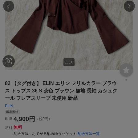
1
/
10
3
82 【タグ付き】 ELIN エリン フリルカラー ブラウ
ス トップス 36 S 茶色 ブラウン 無地 長袖 カシュク
ール フレアスリーブ 未使用 新品
ELIN
匿名配送
4,900
円
即決
（税0円）
無料
送料
配送方法
おてがる配送ゆうパケット
配送方法一覧