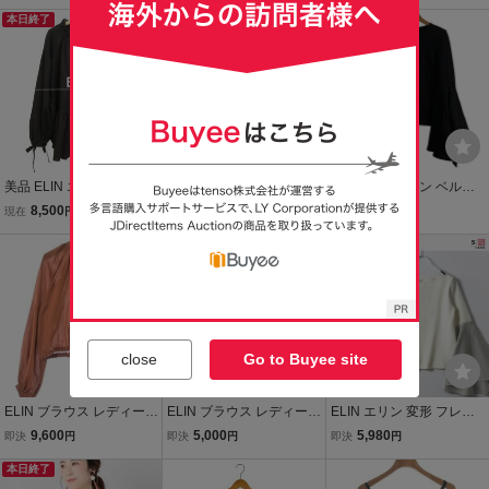
本日終了
美品 ELIN エリン サイズ3
美品 ELIN エリン バルー
美品 ELIN エリン ベルス
8 フリル リボン ギャザー
ンスリーブ ウールブラウ
リーブカットソー サイズ
8,500
2,200
1,750
現在
円
現在
円
現在
円
長袖 オーバーサイズ シャ
ス オフショルダートップ
36 ブラック
ツ ブラウス 茶 ブラウン
ス 11606-11-111 サイズ3
送料無料
6 ネイビー
close
Go to Buyee site
ELIN ブラウス レディース
ELIN ブラウス レディース
ELIN エリン 変形 フレア
エリン 中古 古着
エリン 中古 古着
スリーブ 切り替え カット
9,600
5,000
5,980
即決
円
即決
円
即決
円
ソー 長袖 Tシャツ 白 ホワ
本日終了
イト アイボリー ボートネ