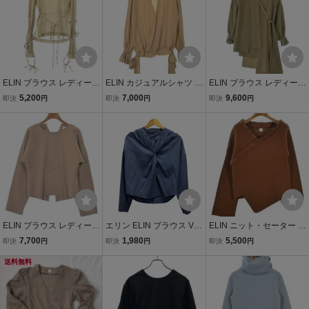
ELIN ブラウス レディース
ELIN カジュアルシャツ レ
ELIN ブラウス レディース
エリン 中古 古着
ディース エリン 中古 古
エリン 中古 古着
5,200
7,000
9,600
即決
円
即決
円
即決
円
着
ELIN ブラウス レディース
エリン ELIN ブラウス Vネ
ELIN ニット・セーター レ
エリン 中古 古着
ック ウール混 無地 長袖
ディース エリン 中古 古
7,700
1,980
5,500
即決
円
即決
円
即決
円
青 ブルー レディース
着
送料無料