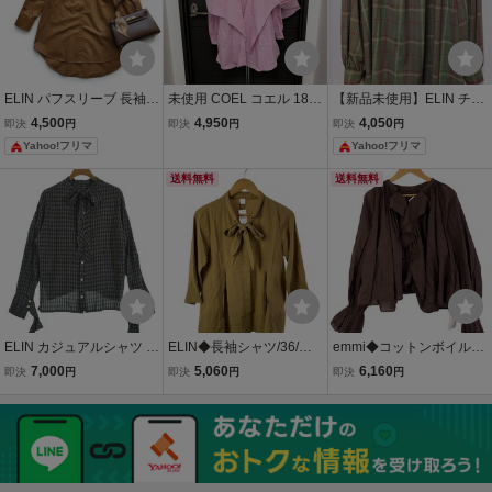
ELIN パフスリーブ 長袖
未使用 COEL コエル 182
【新品未使用】ELIN チェ
シャツ ブラウン 日本
303011 アパレル ケープ
ック柄ブラウス プルオ
4,500
4,950
4,050
即決
円
即決
円
即決
円
製 綿 36 ブラウス
風 アシメ Vネック トップ
ーバー
Yahoo!フリマ
Yahoo!フリマ
ス フリル ブラウス ピンク
レディース【中古】
送料無料
送料無料
ELIN カジュアルシャツ レ
ELIN◆長袖シャツ/36/レ
emmi◆コットンボイルシ
ディース エリン 中古 古
ーヨン/CML/12101-11-11
フォンブラウス/FREE/コ
7,000
5,060
6,160
即決
円
即決
円
即決
円
着
03//
ットン/BRW/13WFB2540
19//