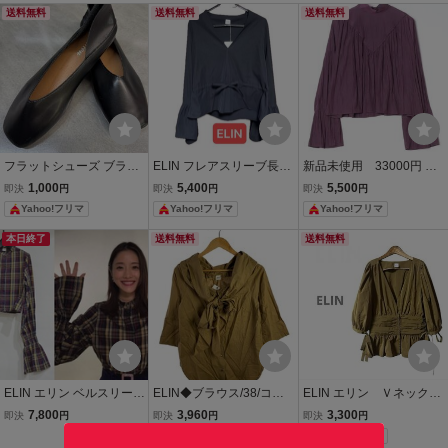
送料無料
送料無料
送料無料
フラットシューズ ブラッ
ELIN フレアスリーブ長袖
新品未使用 33000円 ELI
ク スクエアトゥ ぺたんこ
シャツ Ｖネック ブラ
N ブラウス バックリボ
1,000
5,400
5,500
即決
円
即決
円
即決
円
パンプス
ックブラウス チュニッ
ン エリン CITY SHOP
Yahoo!フリマ
Yahoo!フリマ
Yahoo!フリマ
ク
本日終了
送料無料
送料無料
ELIN エリン ベルスリーブ
ELIN◆ブラウス/38/コッ
ELIN エリン Ｖネックボ
チェック シャツ ブラウス
トン/CML/無地/11702-11-
リューム袖ブラウス カー
7,800
3,960
3,300
即決
円
即決
円
即決
円
36
1123
キ 38 美品
Yahoo!フリマ