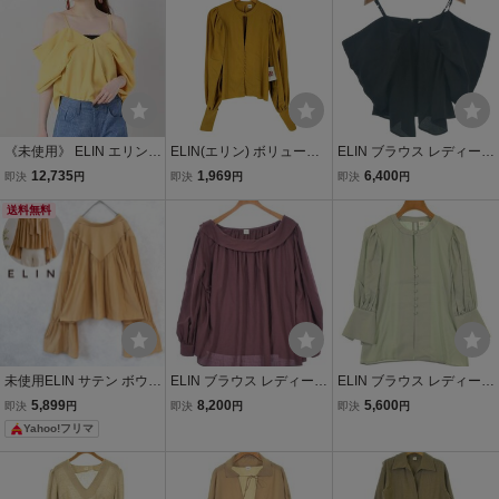
ック 夏 タイト 36 レディ
ース S 7号
《未使用》 ELIN エリン
ELIN(エリン) ボリューム
ELIN ブラウス レディース
ブラウス レディース イエ
スリーブ ブラウス レディ
エリン 中古 古着
12,735
1,969
6,400
即決
円
即決
円
即決
円
ロー 黄色 36サイズ ポリ
ース JPN：38 中古 古着 0
エステル100% 11802-11-
送料無料
324
1150-5550 《アウトレッ
ト》TAW3
未使用ELIN サテン ボウタ
ELIN ブラウス レディース
ELIN ブラウス レディース
イ ブラウス ギャザー リボ
エリン 中古 古着
エリン 中古 古着
5,899
8,200
5,600
即決
円
即決
円
即決
円
ン フレア エリン 長袖 ゆ
Yahoo!フリマ
ったり