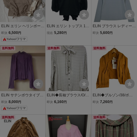
ELIN エリン ヘリンボーン
ELIN エリン トップス 118
ELIN ブラウス レディース
リボントップス ブラウス
01-13-0904 ブラック 36 I
エリン 中古 古着
6,500
5,280
5,600
即決
円
現在
円
即決
円
ウール100%
T1J1I72ETCR
Yahoo!フリマ
送料無料
送料無料
送料無料
ELIN サテンボウタイブラ
ELIN◆長袖ブラウス/O/レ
ELIN◆ブルゾン/38/ポリ
ウス パープル ロンハ
ーヨン/GRY/12105-11-22
エステル/ORN/無地
8,000
6,160
7,260
即決
円
即決
円
即決
円
ーマン 長袖ブラウス ブラ
01//
Yahoo!フリマ
ウス ronherman
送料無料
送料無料