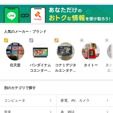
人気のメーカー・ブランド
1
2
3
4
5
任天堂
バンダイナム
コナミデジタ
タイトー
スク
コエンターテ
ルエンタテイ
エ
インメント
ンメント
別のカテゴリで探す
コンピュータ
家電、AV、カメラ
音楽
本、雑誌