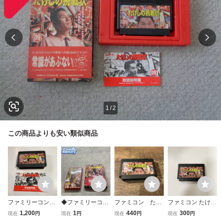
1
/
2
この商品よりも安い類似商品
ファミリーコンピ
◆ファミリーコン
ファミコン たけ
ファミコン たけし
ュータ ゲームソ
ピューター/ファミ
しの挑戦状
の挑戦状 中古品
1,200
1
440
300
現在
円
現在
円
現在
円
現在
円
フト たけしの挑
コン/FC たけしの