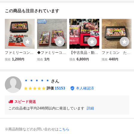
この商品も注目されています
ファミリーコンピ
◆ファミリーコン
【中古良品・動作
ファミコン たけ
ュータ ゲームソ
ピューター/ファミ
確認済み】FC た
しの挑戦状
1,200
1
6,800
440
現在
円
現在
円
現在
円
現在
円
フト たけしの挑
コン/FC たけしの
けしの挑戦状
戦状 取扱説明書
挑戦状 ソフト
箱・説あり
付き 美品 動作
同梱可
未確認
＊ ＊ ＊ ＊ ＊
さん
評価
15153
本人確認済
スピード発送
この出品者は平均24時間以内に発送しています
詳細
※商品削除などのお問い合わせは
こちら