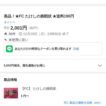
戦状 取扱説明書
挑戦状 ソフト
付き 美品 動作
未確認
美品！★FC たけしの挑戦状 ★送料190円
タイトー
2,001
円
現在
（税0円）
36
件
12月29日（月）22時50分
終了
未使用に近い
あなただけの特別なクーポンを受け取れます
詳細
5,000円相当、落札価格がお得に
製品情報
【FC】 たけしの挑戦状
1
円〜
同じ製品の価格を比較
（
96
件）