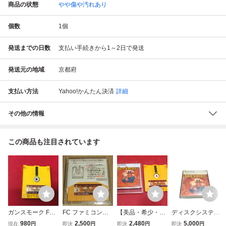
商品の状態
やや傷や汚れあり
個数
1
個
発送までの日数
支払い手続きから1～2日で発送
発送元の地域
京都府
支払い方法
Yahoo!かんたん決済
詳細
その他の情報
この商品も注目されています
ガンスモーク FCD
FC ファミコンデ
【美品・希少・動
ディスクシステ
ディスクシステム
ィスクシステム
作確認済】ディス
ム：ガンスモーク
980
2,500
2,480
5,000
現在
円
即決
円
即決
円
即決
円