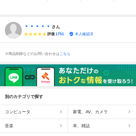
同梱可能★即売★
ガンスモーク(ジャ
クシステム『ガン
［動作品］外箱、
多数出品中★
ケットなし) カプ
スモーク』 コレ
説明書付き
コン
クター・マニア必
見・まとめて・大
量
＊ ＊ ＊ ＊ ＊
さん
評価
1751
本人確認済
※商品削除などのお問い合わせは
こちら
別のカテゴリで探す
コンピュータ
家電、AV、カメラ
音楽
本、雑誌