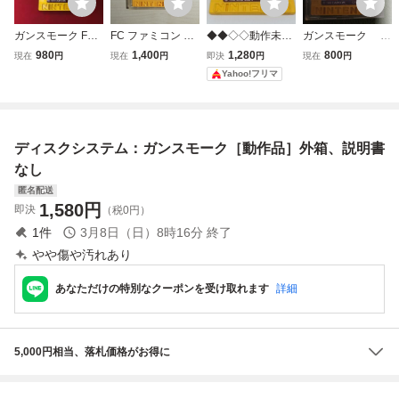
ガンスモーク FCD
FC ファミコン デ
◆◆◇◇動作未確
ガンスモーク デ
ディスクシステム
ィスクシステム デ
認！まとめ買いO
ィスクシステム デ
980
1,400
1,280
800
現在
円
現在
円
即決
円
現在
円
同梱可能★即売★
ィスクカード / ガ
K！ ファミコン デ
ィスクカード ファ
Yahoo!フリマ
多数出品中★
ンスモーク
ィスクシステムカ
ミコンディスクシ
プコン ガンスモ
ステム
ーク ソフトのみ◇
◇◆◆
ディスクシステム：ガンスモーク［動作品］外箱、説明書
なし
匿名配送
1,580
円
即決
（税0円）
1
件
3月8日（日）8時16分
終了
やや傷や汚れあり
あなただけの特別なクーポンを受け取れます
詳細
5,000円相当、落札価格がお得に