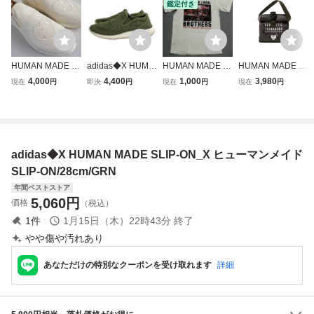
鑑定付き
HUMAN MADE ×
adidas◆X HUMA
HUMAN MADE ｘ
HUMAN MADE O
adidas*ヒューマ
N MADE SLIP-ON
三代目 J Soul Brot
BENTO BAG ヒュ
4,000
4,400
1,000
3,980
現在
円
即決
円
現在
円
現在
円
ンメイド アディダ
_X ヒューマンメ
hers コラボ Tシャ
ーマンメイドお弁
ス【28cm】PURE
イド SLIP-ON/25c
ツ S NIGO Unkno
当バッグ／保冷ト
SLIP ON CREAM
m/GRN
wn Metropoliz JS
ートランチバッグ
WHITE スニーカ
B EXILE ヒューマ
ー ローカット ス
ンメイド ライブ
adidas◆X HUMAN MADE SLIP-ON_X ヒューマンメイド
リッポン GX5203
ツアー
SLIP-ON/28cm/GRN
年間ベストストア
5,060
円
価格
（税込）
1
件
1月15日（木）22時43分
終了
やや傷や汚れあり
あなただけの特別なクーポンを受け取れます
詳細