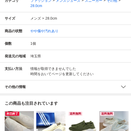
カテゴリ
ファッション
メンズシューズ
スニーカー
その他
28.0cm
サイズ
メンズ
28.0cm
商品の状態
やや傷や汚れあり
個数
1
個
発送元の地域
埼玉県
支払い方法
情報が取得できませんでした
時間をおいてページを更新してください
その他の情報
この商品も注目されています
本日終了
送料無料
送料無料