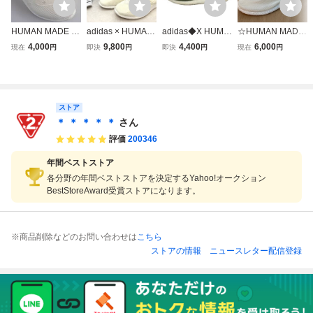
HUMAN MADE ×
adidas × HUMAN
adidas◆X HUMA
☆HUMAN MADE
adidas*ヒューマ
MADE/アディダス
N MADE SLIP-ON
× adidas ヒューマ
4,000
9,800
4,400
6,000
現在
円
即決
円
即決
円
現在
円
ンメイド アディダ
×ヒューマンメイ
_X ヒューマンメ
ンメイド アディダ
ス【28cm】PURE
ド SLIP ON PURE
イド SLIP-ON/25c
ス☆PURE SLIP O
SLIP ON CREAM
HM スリッポン G
m/GRN
N CREAM WHITE
WHITE スニーカ
X5203/26.5cm
スニーカー ローカ
ー ローカット ス
【MK0192-008】
ット スリッポン G
ストア
リッポン GX5203
268
x5203 Sneakers
＊ ＊ ＊ ＊ ＊
さん
評価
200346
年間ベストストア
各分野の年間ベストストアを決定するYahoo!オークション
BestStoreAward受賞ストアになります。
※商品削除などのお問い合わせは
こちら
ストアの情報
ニュースレター配信登録