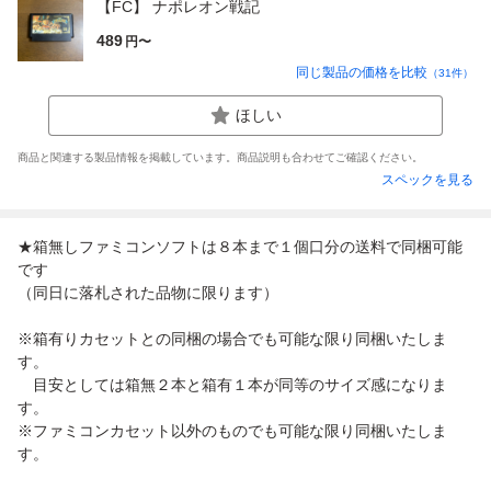
【FC】 ナポレオン戦記
489
円〜
同じ製品の価格を比較
（
31
件）
ほしい
商品と関連する製品情報を掲載しています。商品説明も合わせてご確認ください。
スペックを見る
★箱無しファミコンソフトは８本まで１個口分の送料で同梱可能
です
（同日に落札された品物に限ります）
※箱有りカセットとの同梱の場合でも可能な限り同梱いたしま
す。
目安としては箱無２本と箱有１本が同等のサイズ感になりま
す。
※ファミコンカセット以外のものでも可能な限り同梱いたしま
す。