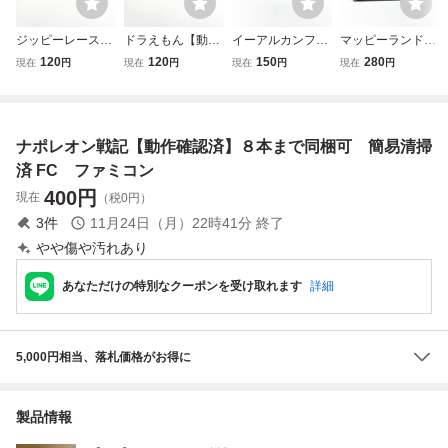
ジッピーレース
ドラえもん【動作
イーアルカンフー
マッピーランド
【動作確認済】８
確認済】８本まで
【動作確認済】８
【動作確認済】８
120
120
150
280
現在
円
現在
円
現在
円
現在
円
本まで同梱可 簡
同梱可 簡易清掃
本まで同梱可 簡
本まで同梱可 簡
易清掃済 FC フ
済 FC ファミコ
易清掃済 FC フ
易清掃済 FC フ
ァミコン
ン
ァミコン
ァミコン
ナポレオン戦記【動作確認済】８本まで同梱可 簡易清掃
済 FC ファミコン
400
円
現在
（税0円）
3
件
11月24日（月）22時41分
終了
やや傷や汚れあり
あなただけの特別なクーポンを受け取れます
詳細
5,000円相当、落札価格がお得に
製品情報