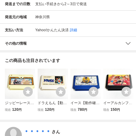
発送までの日数
支払い手続きから2～3日で発送
発送元の地域
神奈川県
支払い方法
Yahoo!かんたん決済
詳細
その他の情報
この商品も注目されています
ジッピーレース
ドラえもん【動作
イース【動作確認
イーアルカンフー
【動作確認済】８
確認済】８本まで
済】８本まで同梱
【動作確認済】８
120
120
780
150
現在
円
現在
円
現在
円
現在
円
本まで同梱可 簡
同梱可 簡易清掃
可 簡易清掃済 F
本まで同梱可 簡
易清掃済 FC フ
済 FC ファミコ
C ファミコン
易清掃済 FC フ
ァミコン
ン
ァミコン
＊ ＊ ＊ ＊ ＊
さん