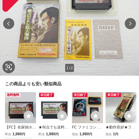
1
/
2
この商品よりも安い類似商品
送料無料
本日終了
本日終了
本日終了
【FC】名探偵ホー
★何点でも送料１
FC ファミコン 西
★動作良好★ファ
ムズ 霧のロンドン
８５円★ 名探偵ホ
村京太郎 ミステリ
ミコン ソフト 探
1,980
1,980
1,980
1
即決
円
即決
円
現在
円
現在
円
殺人事件 ファミコ
ームズ 霧のロンド
ー ブルートレイン
偵 神宮寺三郎 横