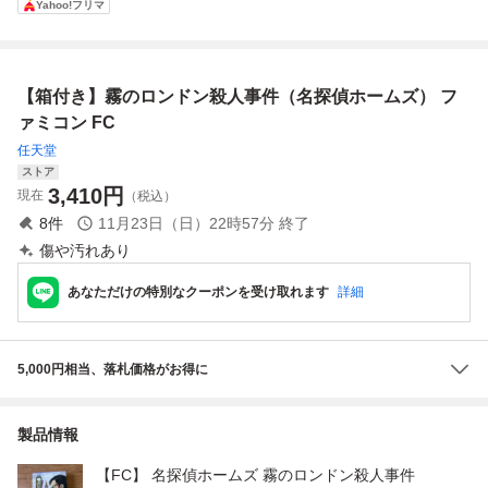
Yahoo!フリマ
ン 動作確認済み
ン殺人事件 ファミ
殺人事件 箱説付
浜港 連続殺人事件
コン ツ19レ即発
起動確認済
★fc★
送 FC ソフト 動作
確認済み
【箱付き】霧のロンドン殺人事件（名探偵ホームズ） フ
ァミコン FC
任天堂
ストア
3,410
円
現在
（税込）
8
件
11月23日（日）22時57分
終了
傷や汚れあり
あなただけの特別なクーポンを受け取れます
詳細
5,000円相当、落札価格がお得に
製品情報
【FC】 名探偵ホームズ 霧のロンドン殺人事件