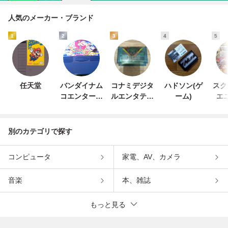
人気のメーカー・ブランド
1
2
3
4
5
任天堂
バンダイナム
コナミデジタ
ハドソン(ゲ
スク
コエンターテ
ルエンタテイ
ーム)
エ
インメント
ンメント
別のカテゴリで探す
コンピュータ
家電、AV、カメラ
音楽
本、雑誌
もっと見る