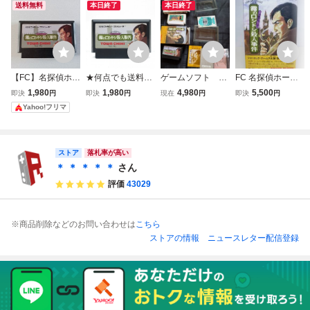
送料無料
本日終了
本日終了
【FC】名探偵ホー
★何点でも送料１
ゲームソフト フ
FC 名探偵ホーム
ムズ 霧のロンドン
８５円★ 名探偵ホ
ァミリーコンピュ
ズ 霧のロンドン殺
1,980
1,980
4,980
5,500
即決
円
即決
円
現在
円
即決
円
殺人事件 ファミコ
ームズ 霧のロンド
ータ シャーロッ
人事件 ファミコン
Yahoo!フリマ
ン 動作確認済み
ン殺人事件 ファミ
クホームズ 伯爵
ファミリーコンピ
コン ツ19レ即発
令嬢誘拐事件 霧
ューター
送 FC ソフト 動作
のロンドン殺人事
確認済み
件 ファミコン fc
ストア
落札率が高い
箱 説明書 箱説
＊ ＊ ＊ ＊ ＊
さん
評価
43029
※商品削除などのお問い合わせは
こちら
ストアの情報
ニュースレター配信登録