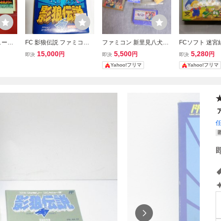
ュータ
FC 影狼伝説 ファミコン
ファミコン 新里見八犬伝
FCソフト 迷宮
伝 箱付
ソフト ピクセル 当時物
光と闇の戦い 箱説明書、
説明書有り
15,000
5,500
5,280
円
円
円
即決
即決
即決
ファミコ
未使用品
箱付き
Yahoo!フリマ
Yahoo!フリマ
MO