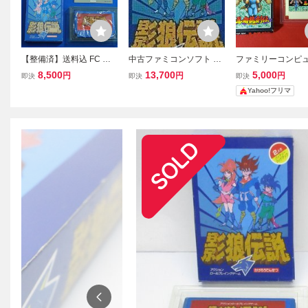
【整備済】送料込 FC 影
中古ファミコンソフト 影
ファミリーコンピ
狼伝説 箱説明書つき セー
狼伝説
用ソフト 忍者龍剣
8,500
13,700
5,000
円
円
円
即決
即決
即決
ブ可即決 ファミコン かげ
き 動作確認済み 
Yahoo!フリマ
ろうでんせつ
ン テクモ FC TEC