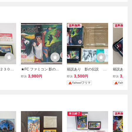
送料無料
送料無料
２３０円
★FC ファミコン 影の伝
箱説あり 影の伝説 フ
箱説あり 
ル 箱・説
説 (箱・説明書付) *TAITO
ァミコン
ャー ハド
3,980
3,500
3,999
円
円
即決
即決
即決
ソフト G6
コン FC
Yahoo!フリマ
Yahoo!
ット 取説
ム シュー
作確認済み
G HUDS
本日終了
送料無料