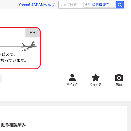
Yahoo! JAPAN
ヘルプ
甲状腺機能亢進症
マイオク
ウォッチ
出品
C 動作確認済み