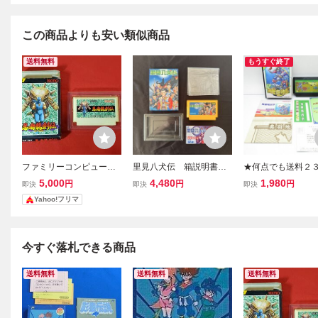
この商品よりも安い類似商品
送料無料
もうすぐ終了
ファミリーコンピュータ
里見八犬伝 箱説明書付
★何点でも送料２
用ソフト 忍者龍剣伝 箱付
き FC ファミコン レ
★完品！ 独眼竜政
5,000
4,480
1,980
円
円
円
即決
即決
即決
き 動作確認済み ファミコ
トロゲーム ファミリー
説明書・地図・シ
Yahoo!フリマ
ン テクモ FC TECMO
コンピューター コレク
使用・ソフト ファ
ション品
ツF1レ即発送 FC 
認済み
今すぐ落札できる商品
送料無料
送料無料
送料無料