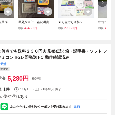
組曲 箱・
里見八犬伝 箱説明書付
★何点でも送料２３０円
中古AB★
き FC ファミコン レ
★完品！ドラゴンスピリ
ミコンソフ
4,480
5,980
7,359
円
円
即決
即決
即決
トロゲーム ファミリー
ット 新たなる伝説 箱/説
コンピューター コレク
明書/保証書/ハガキ/シー
ション品
ル未使用/ソフト ファミコ
ン シF3レ即発送
★何点でも送料２３０円★ 影狼伝説 箱・説明書・ソフト フ
ァミコン IF2レ即発送 FC 動作確認済み
任天堂
匿名配送
5,280
円
即決
（税0円）
1
件
11月1日（土）21時46分
終了
傷や汚れあり
あなただけの特別なクーポンを受け取れます
詳細