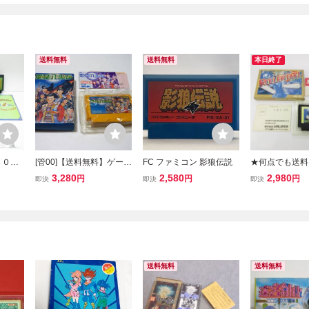
送料無料
送料無料
本日終了
３０円
[管00]【送料無料】ゲーム
FC ファミコン 影狼伝説
★何点でも送料
宗 箱・
ソフト FC 里見八犬伝 フ
★ローラーボー
3,280
2,580
2,980
円
円
円
即決
即決
即決
ール未
ァミコン ファミリーコン
明書・ハガキ・
ミコン
ピューター 任天堂
ファミコン カセ
動作確
即発送 FC 動
送料無料
送料無料