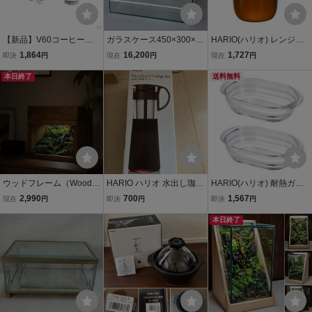
【新品】V60コーヒーサ
ガラスケース450×300×3
HARIO(ハリオ) レンジで
ーバー02 HARIO(ハリオ)
00食虫植物・苔・多肉・
かんたん 麦茶ポット むぎ
1,864
16,200
1,727
即決
円
現在
円
現在
円
ペールグレー セット コー
ブゼファランド・蘭爬・
ちゃん 1000mL 電子レン
ヒードリップ 1-4杯用 日
本日終了
植物育成、パルダリウ
ジ(庫内19cm以上)対応 食
送料無料
本製 VCSD-02PGR 43
ム 未使用品
洗機対応 耐熱ガラス ダー
ク
ウッドフレーム（WoodFr
HARIO ハリオ 水出し珈琲
HARIO(ハリオ) 耐熱ガラ
ame） 30ｃｍガラスケ
ポット 1000ml 赤 M
ス製グラタン皿 2個セッ
2,990
700
1,567
現在
円
即決
円
即決
円
ース用 木枠 苔リウ
CPN-14 未使用
ト 日本製 HGZO-1812
ム コケ、シダ、多肉植
本日終了
物に