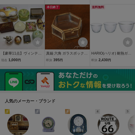
RA 1000mL 保存容器 ビ
ス 日本製 BK-200
ス 日本製 BK-500
ネガー 漬物 お酢 手作り
本日終了
送料無料
ホワイト 日本製 SFP-
【豪華11点】ヴィンテー
真鍮 六角 ガラスボックス
HARIO(ハリオ) 耐熱ガラ
ジ 小物入れ 大量まとめて
フラット S ケース アンテ
ス製ボウル 900ml 1500ml
1,000
395
2,430
現在
円
即決
円
即決
円
ピルケース 貝殻 七宝焼 ガ
ィーク調 ブラス パタミン
2200ml MXPN-3704
ラス 陶器 木彫り 等 ジュ
小物入れ アクセサリー ジ
エリーボックス コレクシ
ュエリーボックス
ョン
人気のメーカー・ブランド
1
2
3
4
5