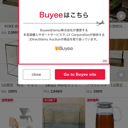
KOKE-BASE（苔ベー
小型特注ガラスケース 1
苔リウムに♪ 小型特注ガ
ス）ガラスケース 300ｘ1
50x150x230(50）㎜ パ
ラスケース 200ｘ200ｘ
2,990
1,980
1,980
現在
円
現在
円
現在
円
00ｘ100mm 木枠付 苔
ルダリウム・コケリウ
50㎜ コケリウム・植物
リウム コケリウム、植
ム・植物レイアアウト、
送料無料
レイアアウト、ハイドロ
物に
ハイドロ植物、蘭、コケ
植物、水盤等に クリア
ウォール等に
close
Go to Buyee site
1台限定 特注 イモリウ
【新品】V60セラミック
アウトレット 1点限定
ムケース 300ｘ300ｘ400
ドリッパー02セット HAR
KOKE-BASE（苔ベース）
100
2,848
100
現在
円
即決
円
現在
円
㎜ ガラス製 パルダリ
IO(ハリオ) ホワイト 1-4杯
ガラスケース 300ｘ105ｘ
ウム、苔リウム、植物育
送料無料
用 XVDD-3012W 日本製 4
本日終了
100mm 木枠付 苔リウ
送料無料
成に クリア
4
ム 多肉植物に