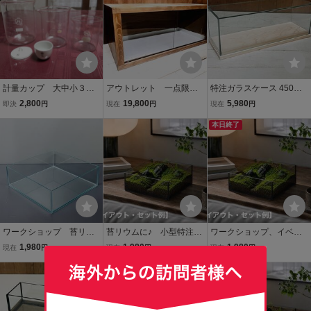
計量カップ 大中小３
アウトレット 一点限
特注ガラスケース 450ｘ1
個 ビーカー 高級ガラ
定 大型木製 爬虫類
50ｘ155mm 店舗ディス
2,800
19,800
5,980
即決
円
現在
円
現在
円
ス製 NOBEL製 実験器
レプタイルケージ Ｗ120
プレイ、フィギュア、プ
具 調理用計量 測定ル
0ｘＤ600ｘＨ500ｍｍ
ラモデル、ディアゴステ
本日終了
ツボ1個 付き 未使用保
リクガメ、トカゲ、小
ィーニ、サインボール等
管美品
動物、爬虫類飼育等に
に
ワークショップ 苔リウ
苔リウムに♪ 小型特注ガ
ワークショップ、イベン
ムイベントに♪ 小型特注
ラスケース 200ｘ200ｘ
トにムに♪ 小型特注ガラ
1,980
1,980
1,980
現在
円
現在
円
現在
円
ガラスケース 200ｘ200
100㎜ コケリウム・植物
スケース 200ｘ200ｘ50
ｘ100㎜ コケリウム・植
レイアアウト、ハイドロ
本日終了
㎜ コケリウム・植物レ
物レイアウト、ハイドロ
植物、水盤等に
イアアウト、ハイドロ植
植物、水盤等に
物、水盤等に