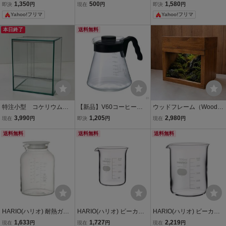
ARIO ハリオ 冷蔵庫 ポッ
ヒーサーバー 03 1000ml
1,350
500
1,580
即決
円
現在
円
即決
円
ト 未使用品 Big 1.8L 平型
耐熱ガラス
Yahoo!フリマ
Yahoo!フリマ
キャップ パック茶に最適
日本製
本日終了
送料無料
特注小型 コケリウム・
【新品】V60コーヒーサ
ウッドフレーム（Wood F
パルダリウム ガラスケ
ーバー HARIO(ハリオ) ブ
rame） 30ｃｍガラスケ
3,990
1,205
2,980
現在
円
即決
円
現在
円
ース 200x200x250㎜
ラック 実用容量1000ml V
ース用 木枠 苔リウ
シダリウム・イモリウ
送料無料
CS-03B 日本製 26
送料無料
ム コケ、シダ、多肉植
送料無料
ム・爬虫類飼育等に
物に
HARIO(ハリオ) 耐熱ガラ
HARIO(ハリオ) ビーカー
HARIO(ハリオ) ビーカー
ス フルーツポット SLOW
実用容量 200mL 耐熱ガラ
実用容量 500mL 耐熱ガラ
1,633
1,727
2,219
現在
円
現在
円
現在
円