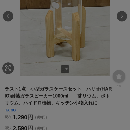
1
/
8
13
ラスト1点 小型ガラスケースセット ハリオ(HAR
IO)耐熱ガラスビーカー1000ml 苔リウム、ボト
リウム、ハイドロ植物、キッチン小物入れに
HARIO
1,290
円
現在
（税0円）
2,590
円
即決
（税0円）