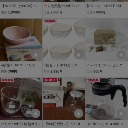
【№1238-け80726】中古
☆未使用品☆HARIO ハリ
苔ベース KOKEBASE）
品：ガラスケース 小物
オ☆フタがガラスのご飯
ガラスケース 150x150x
1,800
2,000
8,000
現在
円
現在
円
現在
円
入れ アンティーク調 Cha
釜 2~3合用☆耐熱陶器/萬
250mm＋ウッドフレー
nson ガラス製
古焼☆耐熱ガラス☆日本
送料無料
ム 苔リウム 多肉植物
製☆
に
●破格！HARIO ハリオ
6個セット 耐熱ガラス製
☆ ハリオ ジャンピングテ
マルプレ2 ペールピンク
保存容器 満水容量250/60
ィーポット JP-2-SV 500
760
2,990
660
即決
円
即決
円
現在
円
中型犬用食器
0ml オフホワイト HARIO
ml HARIO 耐熱ガラス ス
送料無料
(ハリオ) 日本製 KST-2012
本日終了
テンレス 急須 紅茶 お茶
送料無料
-OW
緑茶 茶器 キッチン 食器
現状品
ハリオ HARIO 耐熱ガラス
【500円配達～】SP-18 H
HARIO ハリオ ★V60 コー