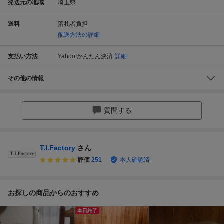
発送元の地域
埼玉県
送料
落札者負担
配送方法の詳細
支払い方法
Yahoo!かんたん決済
詳細
その他の情報
質問する
T.I.Factory
さん
評価
251
本人確認済
お探しの商品からのおすすめ
本日終了