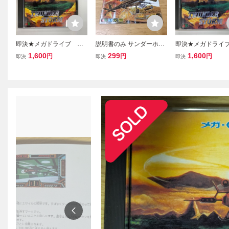
即決★メガドライブ CD
説明書のみ サンダーホー
即決★メガドライブ
ソフト★メガCD★サンダ
ク ビクター セガ メガCD
ソフト★メガCD★
1,600
299
1,600
円
円
円
即決
即決
即決
ーストームエフエック
メガドライブ レトロゲー
ーストームエフエ
ス 説明書付 ②
ム THUNDERHAWK MC
ス 説明書付 ③
D MD