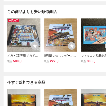
この商品よりも安い類似商品
本日終了
メガ・CD専用 メガドラ
説明書のみ サンダーホー
ファミコン 取扱説
イブ SEGA セガ クイズス
ク ビクター セガ メガCD
ゲゲの鬼太郎 妖怪
500
222
300
円
円
円
現在
現在
現在
クランブル スペシャル D-
メガドライブ レトロゲー
バンダイ (ソフト
6003 中古 動作未確認
ム THUNDERHAWK MC
書のみ) BANDAI 
D MD
ー コンピュータ 198
ページ FC
今すぐ落札できる商品