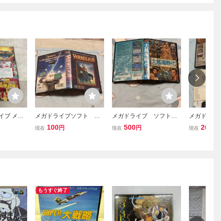
イブ メ
メガドライブソフト ヴ
メガドライブ ソフト
メガドラ
ンス・オ
ァーミリオン ケース
大航海時代 ケース 説
マスターオ
100
500
200
円
円
円
現在
現在
現在
イッチ 他
説明書等あり
明書等あり
ズ ケース
り ケース
褪せあり
もうすぐ終了