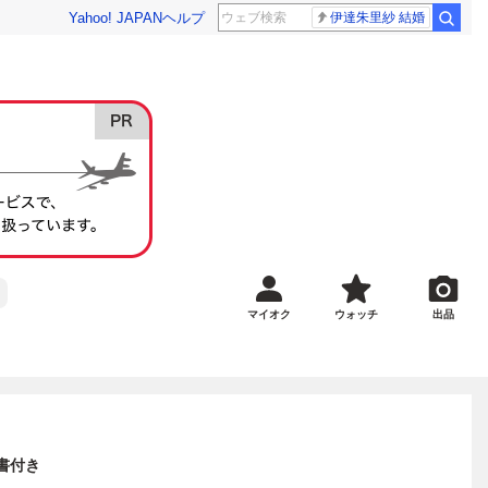
Yahoo! JAPAN
ヘルプ
伊達朱里紗 結婚
マイオク
ウォッチ
出品
書付き