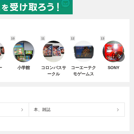
10
11
12
13
1
ー
小学館
コロンバスサ
コーエーテク
SONY
ークル
モゲームス
本、雑誌