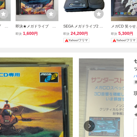
 CD
即決★メガドライブ CD
SEGA メガドライブ2 ＆
メガCD 笑ゥ
サンダ
ソフト★メガCD★サンダ
メガCD2 本体セット セガ
ん メガドライブ
1,600
24,200
5,300
円
円
円
即決
即決
即決
ック
ーストームエフエック
レトロゲーム
Yahoo!フリマ
Yahoo!フリマ
ス 説明書付 ①