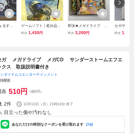
せぇるすま
ゲームソフト｜処分品｜S
即決★メガドライブ CD
セガサター
 セガ
UPER大戦略｜メガドラ
ソフト★メガCD★聖魔伝
扱説明書 説
1,430
3,200
1,500
円
円
即決
即決
即決
イブ｜動作未確認｜取扱
説 サザンアイズ セ
3220
説明書付｜セガ｜G-4501
ガ 説明書付 ②
【M010】
セガ メガドライブ メガCD サンダーストームエフエ
ックス 取扱説明書付き
バンダイナムコエンターテインメント
匿名配送
510
円
現在
（税0円）
2
件
10月13日（月）21時10分
終了
目立った傷や汚れなし
あなただけの特別なクーポンを受け取れます
詳細