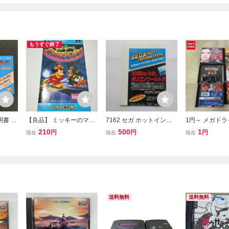
もうすぐ終了
明書 ゲ
【良品】 ミッキーのマジ
7162 セガ ホットインフ
1円～ メガドラ
大魔境
カルアドベンチャー 説明
ォメーション Vol.1 メガ
ガ・CD プリ
210
500
1
円
円
円
現在
現在
現在
無・説明
書のみ スーパーファミコ
ドライブ メガCD ゲーム
ブ・ペルシャ ス
ファミリ
ン SFC CAPCOM カプコ
ギア 最終出品
6 全9
ン 【同梱可】
送料無料
送料無料