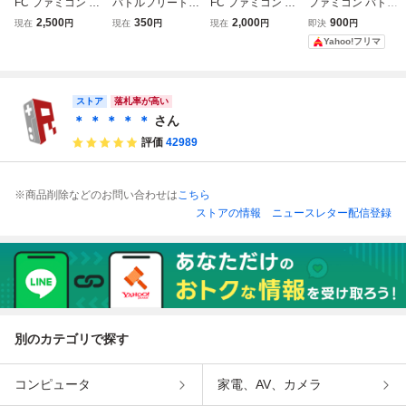
FC ファミコン バ
バトルフリート
FC ファミコン ナ
ファミコン バトル
トルフリート ソフ
【動作確認済】８
ムコ バトルフリー
フリート
2,500
350
2,000
900
現在
円
現在
円
現在
円
即決
円
ト 箱説付 起動確
本まで同梱可 簡
ト 箱説付 おま
Yahoo!フリマ
認済
易清掃済 FC フ
けでナムコハード
ァミコン
ケース用ケース付
き（取扱説明書は
ハードケースに入
ストア
落札率が高い
りません）
＊ ＊ ＊ ＊ ＊
さん
評価
42989
※商品削除などのお問い合わせは
こちら
ストアの情報
ニュースレター配信登録
別のカテゴリで探す
コンピュータ
家電、AV、カメラ