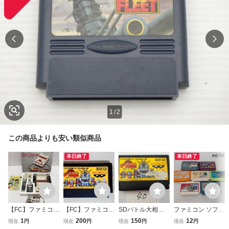
1
/
2
この商品よりも安い類似商品
本日終了
本日終了
【FC】ファミコン
【FC】ファミコ
SDバトル大相撲
ファミコン ソフト
□本体□未使用コン
ン SDバトル大
平成ヒーロー場
セット ファミコン
1
200
150
12
現在
円
現在
円
現在
円
現在
円
トローラ□
相撲 平成ヒーロ
所 任天堂 FC
FC