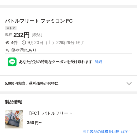
ー場所
ファミコン ソフ
トのみ 接点洗浄
済 SAKA40
バトルフリート ファミコン FC
ストア
232
円
現在
（税込）
4
件
9月20日（土）22時29分
終了
傷や汚れあり
あなただけの特別なクーポンを受け取れます
詳細
5,000円相当、落札価格がお得に
製品情報
【FC】 バトルフリート
350
円〜
同じ製品の価格を比較
（
47
件）