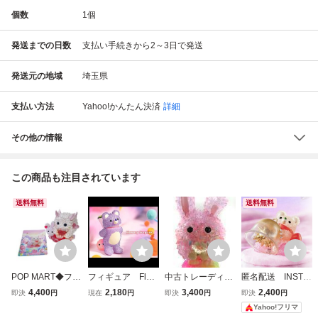
個数
1
個
発送までの日数
支払い手続きから2～3日で発送
発送元の地域
埼玉県
支払い方法
Yahoo!かんたん決済
詳細
その他の情報
この商品も注目されています
送料無料
送料無料
POP MART◆フィ
フィギュア Flow
中古トレーディン
匿名配送 INSTIN
ギュア/INSTINCT
ery Surprise PO
グフィギュア Sha
CTOY Muckey Cel
4,400
2,180
3,400
2,400
即決
円
現在
円
即決
円
即決
円
OY/MONSTER FL
PMART INSTINCT
ring 「POPMART
ebration gift popm
Yahoo!フリマ
UFFY//
OY Muckey Drea
INSTINCTOY Mon
art