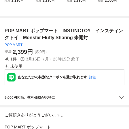
2,180
2,280
2,380
2,000
現在
円
現在
円
現在
円
現在
円
PMART INSTINCT
ART INSTINCTO
TOY Muckey Drea
king フィギュア
OY Muckey Drea
Y Muckey Drea
my Life シリー
my Life シリー
my Life シリー
ズ ポップマー
ズ ポップマー
ズ ポップマー
ト POPMART
ト マスコット
ト マスコット
マスコット 人
POP MART ポップマート INSTINCTOY インスティン
人形 花束 蓄光
人形 クマ 母の
形 蓄光
日 蓄光
クトイ Monster Fluffy Sharing 未開封
POP MART
2,399
円
即決
（税0円）
1
件
3月16日（月）23時15分
終了
未使用
あなただけの特別なクーポンを受け取れます
詳細
5,000円相当、落札価格がお得に
ご覧頂きありがとうございます。
POP MART ポップマート