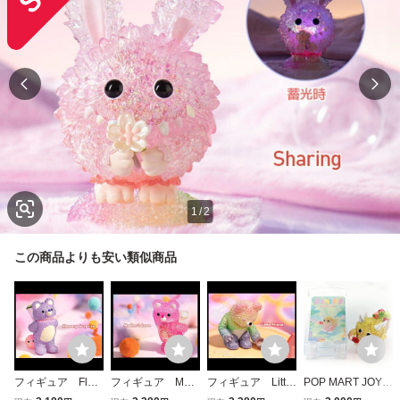
1
/
2
この商品よりも安い類似商品
フィギュア Flow
フィギュア Moth
フィギュア Little
POP MART JOYF
ery Surprise PO
er’s Love POPM
Friend INSTINC
UL LIFE Apple pic