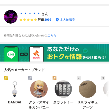
my Life シリー
ster Fluffy Fantasy
ズ ポップマー
Journey シ
ト マスコット
＊ ＊ ＊ ＊ ＊
さん
人形 花束 蓄光
評価
2996
本人確認済
※商品削除などのお問い合わせは
こちら
人気のメーカー・ブランド
1
2
3
4
5
BANDAI
グッドスマイ
タカラトミー
S.H.フィギュ
ルカンパニー
アーツ