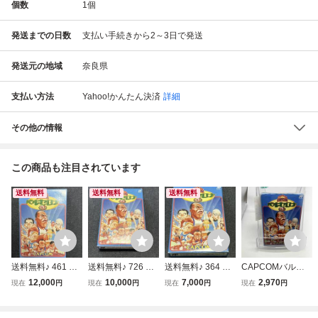
個数
1
個
発送までの日数
支払い手続きから2～3日で発送
発送元の地域
奈良県
支払い方法
Yahoo!かんたん決済
詳細
その他の情報
この商品も注目されています
送料無料
送料無料
送料無料
送料無料♪ 461 激
送料無料♪ 726 激
送料無料♪ 364 激
CAPCOMバルセ
レア♪ 美品♪ 完品♪
レア♪ ハガキ付き♪
レア♪ 美品♪ バル
ロナ'92
12,000
10,000
7,000
2,970
現在
円
現在
円
現在
円
現在
円
バルセロナ92 フ
付属品完品♪ バル
セロナ 92 ファミ
ァミコンソフト 同
セロナ 92 ファミ
コンソフト 同梱可
梱可能 FC
コンソフト 同梱可
能 FC