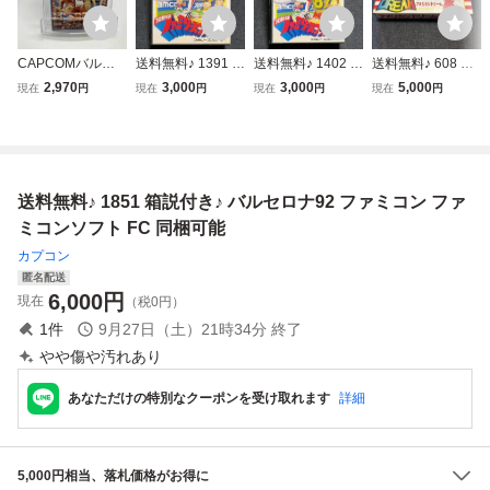
CAPCOMバルセ
送料無料♪ 1391 箱
送料無料♪ 1402 箱
送料無料♪ 608 激
ロナ'92
説付き♪ ハガキ付
説付き♪ プロ野球
レア♪ 良品♪ アメ
2,970
3,000
3,000
5,000
現在
円
現在
円
現在
円
現在
円
き♪ プロ野球 ファ
ファミリースタジ
リカンドリーム フ
ミリースタジアム
アム 87年度版 フ
ァミコンソフト 同
87年度版 ファミ
ァミコン ファミコ
梱可能 FC
コン ファミコンソ
ンソフト FC 同梱
フト FC 同梱可能
可能
送料無料♪ 1851 箱説付き♪ バルセロナ92 ファミコン ファ
ミコンソフト FC 同梱可能
カプコン
匿名配送
6,000
円
現在
（税0円）
1
件
9月27日（土）21時34分
終了
やや傷や汚れあり
あなただけの特別なクーポンを受け取れます
詳細
5,000円相当、落札価格がお得に