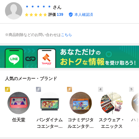
能 FC
＊ ＊ ＊ ＊ ＊
さん
評価
139
本人確認済
※商品削除などのお問い合わせは
こちら
人気のメーカー・ブランド
1
2
3
4
5
任天堂
バンダイナム
コナミデジタ
スクウェア・
ハド
コエンターテ
ルエンタテイ
エニックス
インメント
ンメント