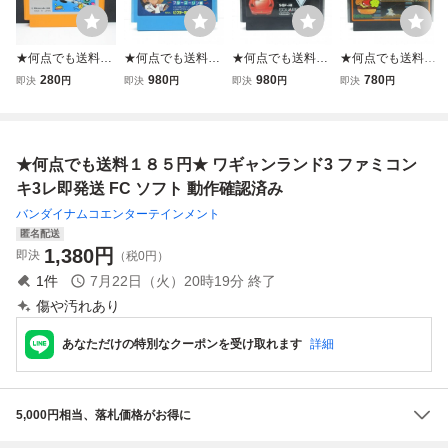
★何点でも送料１
★何点でも送料１
★何点でも送料１
★何点でも送料１
８５円★ クルクル
８５円★ 釣りキチ
８５円★ ハイウェ
８５円★ 11 バー
280
980
980
780
即決
円
即決
円
即決
円
即決
円
ランド ファミコン
三平 ブルーマーリ
イスター ファミコ
ガータイム ファミ
チ7レ即発送 FC
ン編 ファミコン
ン チ21！レ即発
コン チ32レ即発
ソフト 動作確認済
チ15レ即発送 FC
送 FC ソフト 動作
送 FC ソフト 動作
み
ソフト 動作確認済
確認済み
確認済み
★何点でも送料１８５円★ ワギャンランド3 ファミコン
み
キ3レ即発送 FC ソフト 動作確認済み
バンダイナムコエンターテインメント
匿名配送
1,380
円
即決
（税0円）
1
件
7月22日（火）20時19分
終了
傷や汚れあり
あなただけの特別なクーポンを受け取れます
詳細
5,000円相当、落札価格がお得に