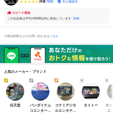
評価
7030
本人確認済
スピード発送
この出品者は平均24時間以内に発送しています
詳細
※商品削除などのお問い合わせは
こちら
人気のメーカー・ブランド
1
2
3
4
5
任天堂
バンダイナム
コナミデジタ
タイトー
スク
コエンターテ
ルエンタテイ
エ