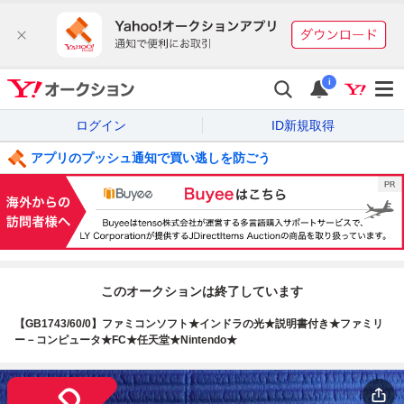
i
ログイン
ID新規取得
アプリのプッシュ通知で買い逃しを防ごう
このオークションは終了しています
【GB1743/60/0】ファミコンソフト★インドラの光★説明書付き★ファミリ
ー－コンピュータ★FC★任天堂★Nintendo★