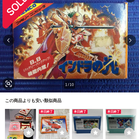
1
/
10
この商品よりも安い類似商品
本日終了
本日終了
本日終了