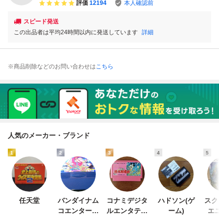
評価
12194
本人確認前
スピード発送
この出品者は平均24時間以内に発送しています
詳細
※商品削除などのお問い合わせは
こちら
人気のメーカー・ブランド
1
2
3
4
5
任天堂
バンダイナム
コナミデジタ
ハドソン(ゲ
スク
コエンターテ
ルエンタテイ
ーム)
エ