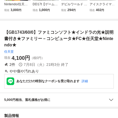
Nintendo/任天堂
DD17t【ゲーム】
デビルワールド D
アイスクライマー
ファミリーコンピ
FC ロードファイ
evil World Nintend
ICE CLIMBER 19
3,000
1,000
294
402
現在
円
現在
円
現在
円
現在
円
ュータ HVC-001 F
ター 箱 説明書付
o 1984 任天堂 フ
84 Nintendo 任天
C ファミコン 本体
き コナミ road fig
ァミリーコンピュ
堂 ファミリーコン
箱 説明書付+ディ
hter KONAMI ファ
ータ ファミコン F
ピュータ ファミコ
スクシステムアダ
ミコンファミリー
C ソフト カセット
ン FC ソフト カセ
【GB1743/60/0】ファミコンソフト★インドラの光★説明
プター HVC-023
コンピュータ 任天
カートリッジ
ット カートリッジ
セット
堂 nintendo
書付き★ファミリー－コンピュータ★FC★任天堂★Ninte
ndo★
任天堂
4,100
円
現在
（税0円）
2
件
7月8日（火）21時3分
終了
やや傷や汚れあり
あなただけの特別なクーポンを受け取れます
詳細
5,000円相当、落札価格がお得に
製品情報