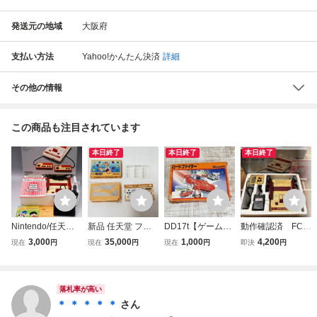
発送元の地域
大阪府
支払い方法
Yahoo!かんたん決済
詳細
その他の情報
この商品も注目されています
本日終了
本日終了
本日終了
Nintendo/任天堂
新品 任天堂 ファ
DD17t【ゲーム】
動作確認済 FC
ファミリーコンピ
ミコン ポパイの英
FC ロードファイ
ファミリーコンピ
3,000
35,000
1,000
4,200
現在
円
現在
円
現在
円
即決
円
ュータ HVC-001 F
語遊び 箱・説明
ター 箱 説明書付
ュータ 本体 後期
C ファミコン 本体
書・英単語シート
き コナミ road fig
型 HVC-001 ファ
箱 説明書付+ディ
付 Nintendo FC 箱
hter KONAMI ファ
ミコン 箱 説明書
スクシステムアダ
説付 カセット フ
ミコンファミリー
あり Nintendo 任
落札率が高い
プター HVC-023
ァミリーコンピュ
コンピュータ 任天
天堂 FAMILY COM
＊ ＊ ＊ ＊ ＊
さん
セット
ータ
堂 nintendo
PUTER