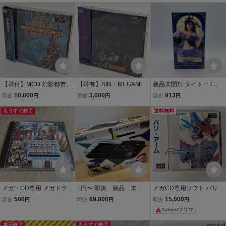
メカニクス Vol.1 サンダー
MEGA-CD MEGA DRIVE
バード2号
GENESIS DEMO DISC 非
売品 not for sale DEMO
【帯付】MCD 幻影都市 IL
【帯有】SIN・MEGAMIT
新品未開封 タイトー Core
LUSION CITY マイクロ
ENSEI 真・女神転生 MEG
ful フィギュア オーバーロ
10,000
3,000
913
現在
円
現在
円
現在
円
キャビン メガドライ
A CD メガCD MEGA-CD
ード アルベド ナイトウェ
ブ CDソフト メガCD
もうすぐ終了
ア ver. Renewal
送料無料
取扱説明書付きメガCD
②
メガ・CD専用 メガドライ
1円〜 即決 新品 未使
メガCD専用ソフト バリア
ブ SEGA セガ クイズスク
用 未開封 デッドスト
ーム BARL ARM
500
69,800
15,000
現在
円
即決
円
即決
円
ランブル スペシャル D-60
ック SEGA セガ MEGA-
Yahoo!フリマ
03 中古 動作未確認
CD2 メガCD メガドライ
ブ2 メガCD2 HAA-2912
本日終了
もうすぐ終了