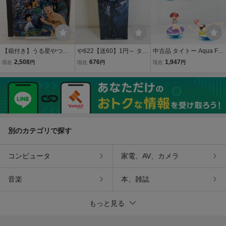
【箱付き】うる星やつら
や622【送60】1円～ タイ
中古品 タイトー Aqua Flo
ディア・マイ・フレンズ
トー Ado フィギュア Wint
at Girls フィギュア 五等分
2,508
676
1,947
現在
円
現在
円
現在
円
メガCD megaCD
er ver.
の花嫁 中野一花 中野二乃
中野三玖 中野四葉 中野五
月 5種セット
別のカテゴリで探す
コンピュータ
家電、AV、カメラ
音楽
本、雑誌
もっと見る