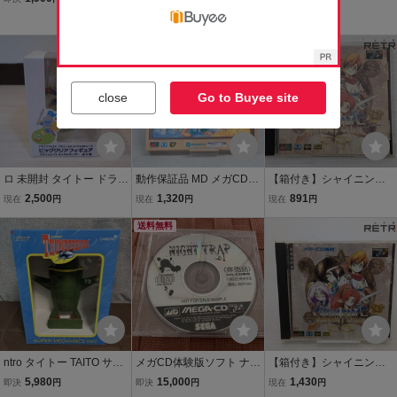
プ
セガ [MEGACD]
体 HAA-2910 ACアダプタ
Yahoo!フリマ
ー SA-160A セガ SEGA
メガCD1 MEGA CD SEG
A CD メガドライブ
close
Go to Buyee site
ロ 未開封 タイトー ドラゴ
動作保証品 MD メガCD
【箱付き】シャイニング
ンクエスト AM ビッグク
ドラゴンズ・レア DRAG
フォースCD メガCD meg
2,500
1,320
891
現在
円
現在
円
現在
円
リアフィギュア【スライ
ON’S LAIR 箱説ハガキ/ド
aCD
ムナイト】
ラゴンバスターガイド付
送料無料
【PP
ntro タイトー TAITO サン
メガCD体験版ソフト ナイ
【箱付き】シャイニング
ダーバード CLASSIC TH
トトラップ NIGHT TRAP
フォースCD メガCD meg
5,980
15,000
1,430
即決
円
即決
円
現在
円
UNDERBIRDS スーパー
セガ SEGA メガドライブ
aCD