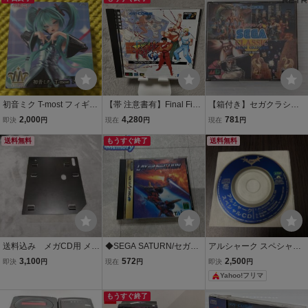
初音ミク T-most フィギュ
【帯 注意書有】Final Figh
【箱付き】セガクラシッ
ア タイトー プライズ
t CD ファイナルファイト
ク メガCD megaCD
2,000
4,280
781
即決
円
現在
円
現在
円
CD MEGA CD メガCD SE
送料無料
GA メガドライブ
もうすぐ終了
送料無料
送料込み メガCD用 メガ
◆SEGA SATURN/セガサ
アルシャーク スペシャル
ドライブ 接続金具 プレー
ターン/SS TAITO/タイト
CD メガCD ポリドール
3,100
572
2,500
即決
円
現在
円
即決
円
ト 固定用プレート
ー LAYER SECTION/レイ
Yahoo!フリマ
ヤーセクション ソフト
もうすぐ終了