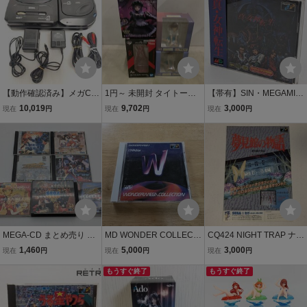
【動作確認済み】メガCD
1円～ 未開封 タイトーく
【帯有】SIN・MEGAMIT
2本体（HAA-2912）＋ メ
じ アオのハコ Summer da
ENSEI 真・女神転生 MEG
10,019
9,702
3,000
現在
円
現在
円
現在
円
ガドライブ２本体（HAA-
ys memory LH賞 鹿野 千
A CD メガCD MEGA-CD
2502） megaCD2 me
夏 夕日が照らす千夏 他
②
ga drive2 MD2 100サイ
ズ
MEGA-CD まとめ売り M
MD WONDER COLLECTI
CQ424 NIGHT TRAP ナイ
CD メガCD セガ まとめ
ON ワンダーメガコレクシ
トトラップ / 夢見館の物語
1,460
5,000
3,000
現在
円
現在
円
現在
円
セガクラシックブラック
ョン メガドライブ メガC
/ メガCD チラシ カタログ
ホールアサルト ルナ ジャ
D 送料230円～ コレクシ
もうすぐ終了
販促 SEGA セガ 0709
もうすぐ終了
ガー オーガン シャイニン
ョン 非売品
グ・フォース②