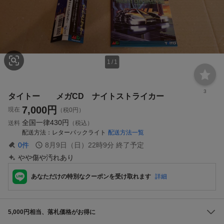
1
/
1
3
タイトー メガCD ナイトストライカー
7,000
円
現在
（税0円）
全国一律
430円
送料
（税込）
配送方法
レターパックライト
配送方法一覧
0
件
8月9日（日）22時9分
終了予定
やや傷や汚れあり
あなただけの特別なクーポンを受け取れます
詳細
5,000円相当、落札価格がお得に