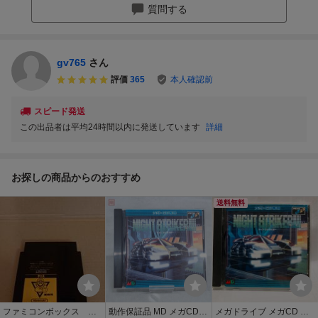
質問する
gv765
さん
評価
365
本人確認前
スピード発送
この出品者は平均24時間以内に発送しています
詳細
お探しの商品からのおすすめ
送料無料
ファミコンボックス
動作保証品 MD メガCD
メガドライブ メガCD タ