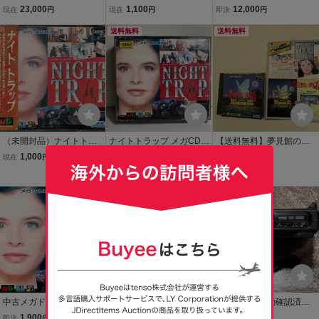
テニス
ナイト・ストライカー NI
イトー ナイト・ストライ
23,000
1,100
12,000
現在
円
現在
円
即決
円
GHT STRIKER 箱説帯ハ
カー 【MD MEGA-CD N
ガキ付【PP
送料無料
IGHT STRIKER】
送料無料
（未開封品）ナイトトラ
ナイトトラップ メガCD専
【送料無料】夢見館の物
ップ (NIGHT_TRAP)【SE
用 SEGA セガ メガドライ
語 メガCD専用 SEGA
1,000
6,950
800
現在
円
即決
円
現在
円
GA】【メガCD】【MD】
ブ ソフト
MEGA CD セガ NIG
Yahoo!フリマ
HT TRAP ナイトトラッ
プ 女神転生 ダークウ
送料無料
ィザード
中古メガドライブCDソフ
MD メガCD版 ナイトトラ
〈現状品・起動確認済
ト(メガCD) ナイトトラッ
ップ SEGA メガドライブ
み〉MD セガ メガCD 本
1,900
8,800
1
即決
円
即決
円
現在
円