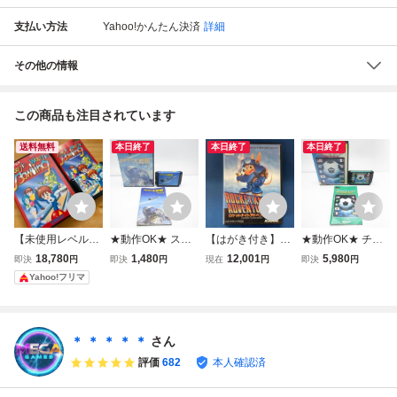
支払い方法
Yahoo!かんたん決済
詳細
その他の情報
この商品も注目されています
送料無料
本日終了
本日終了
本日終了
【未使用レベル
★動作OK★ スー
【はがき付き】ロ
★動作OK★ チャ
品】MD ブギウ
パー大戦略 箱・説
ケットナイトアド
ンピオンズワール
18,780
1,480
12,001
5,980
即決
円
即決
円
現在
円
即決
円
ギ・ボーリング B
明書 シM4 メガド
ベンチャーズ/箱・
ドクラスサッカー
Yahoo!フリマ
OOGIE WOOGIE
ライブ MD 追跡付
説明書付き/メガド
CHAMPIONS WO
BOWLING メガド
ライブ/MD/コナミ/
RLDCLASS SOC
ライブ 国内正規
レトロゲーム
CER 箱・説明書
品
シM4 メガドライ
＊ ＊ ＊ ＊ ＊
さん
ブ MD 追跡付
評価
682
本人確認済