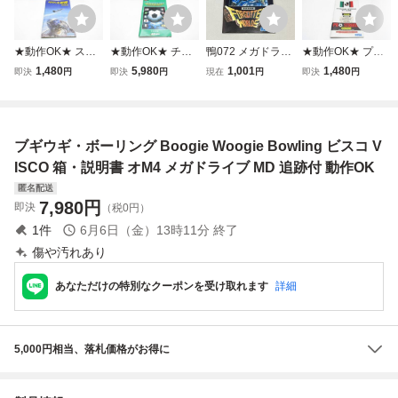
★動作OK★ スー
★動作OK★ チャ
鴨072 メガドライ
★動作OK★ プロ
パー大戦略 箱・説
ンピオンズワール
ブ用ソフトの取説
ストライカー 完全
1,480
5,980
1,001
1,480
即決
円
即決
円
現在
円
即決
円
明書 シM4 メガド
ドクラスサッカー
のみ フォゴットン
版 PRO STRIKER
ライブ MD 追跡付
CHAMPIONS WO
ワールズ FORGO
perfect 箱・説明書
RLDCLASS SOC
TTEN WORLDS
シM4 メガドライ
CER 箱・説明書
取扱説明書 セガ M
ブ MD 追跡付
ブギウギ・ボーリング Boogie Woogie Bowling ビスコ V
シM4 メガドライ
D
ブ MD 追跡付
ISCO 箱・説明書 オM4 メガドライブ MD 追跡付 動作OK
匿名配送
7,980
円
即決
（税0円）
1
件
6月6日（金）13時11分
終了
傷や汚れあり
あなただけの特別なクーポンを受け取れます
詳細
5,000円相当、落札価格がお得に