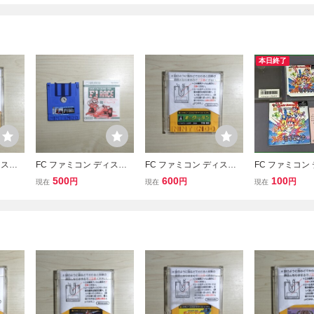
本日終了
ィスク
FC ファミコン ディスク
FC ファミコン ディスク
FC ファミコン
カード
システム ディスクカード
システム ディスクカード
システム スー
500
600
100
円
円
円
現在
現在
現在
/ ファミコングランプリ F
/ キックアンドラン
ランナー IFD-
1 レース
明