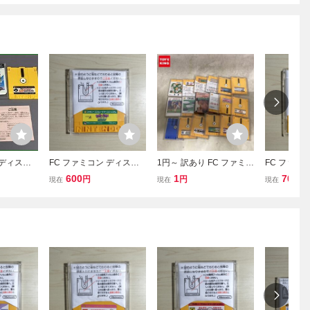
 ディスク
FC ファミコン ディスク
1円～ 訳あり FC ファミコ
FC ファミ
パーロード
システム ディスクカード
ン ディスクシステム ゼル
システム 
600
1
700
円
円
円
現在
現在
現在
SLR 動作不
/ パット パット ゴルフ
ダの伝説 スーパーマリオ
/ 香港
ブラザーズ 他