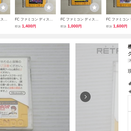
ィスク
FC ファミコン ディスク
FC ファミコン ディスク
FC ファミコン
カード
システム ディスクカード
システム ディスクカード
システム ディ
1,400
1,000
1,600
円
円
円
即決
即決
即決
くん
/ SECTION-Z セクション
/ ボンバーマン
/ ヌイーゼン
ゼット