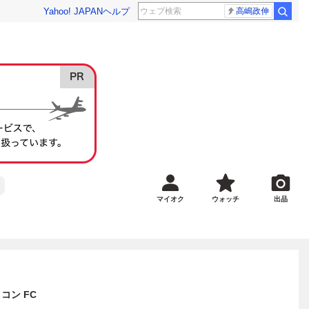
Yahoo! JAPAN
ヘルプ
高嶋政伸
マイオク
ウォッチ
出品
コン FC