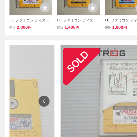
FC ファミコン ディスク
FC ファミコン ディスク
FC ファミコン デ
システム ディスクカード
システム ディスクカード
システム ディスク
2,000
1,400
1,600
円
円
円
即決
即決
即決
/ 機動警察 パトレイバー
/ パチコン
/ 爆闘士 パットン
第２小隊出動せよ！