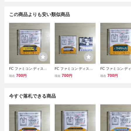
この商品よりも安い類似商品
FC ファミコン ディスク
FC ファミコン ディスク
FC ファミコン デ
システム ディスクカード
システム ディスクカード
システム ディスク
700
700
700
円
円
円
現在
現在
現在
/ ボンバーマン
/ アイスホッケー
/ ワードナの森
今すぐ落札できる商品