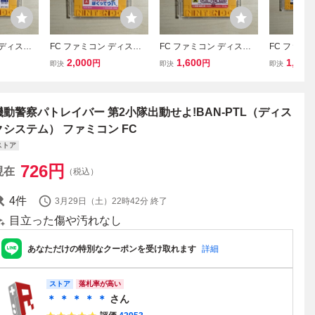
 ディスク
FC ファミコン ディスク
FC ファミコン ディスク
FC ファミ
スクカード
システム ディスクカード
システム ディスクカード
システム 
2,000
1,600
1,000
円
円
即決
即決
即決
/ バイオミラクル ぼくっ
/ エレクトリシャン
/ アイスホ
てウパ
機動警察パトレイバー 第2小隊出動せよ!BAN-PTL（ディス
クシステム） ファミコン FC
ストア
726
円
現在
（税込）
4
件
3月29日（土）22時42分
終了
目立った傷や汚れなし
あなただけの特別なクーポンを受け取れます
詳細
ストア
落札率が高い
＊ ＊ ＊ ＊ ＊
さん