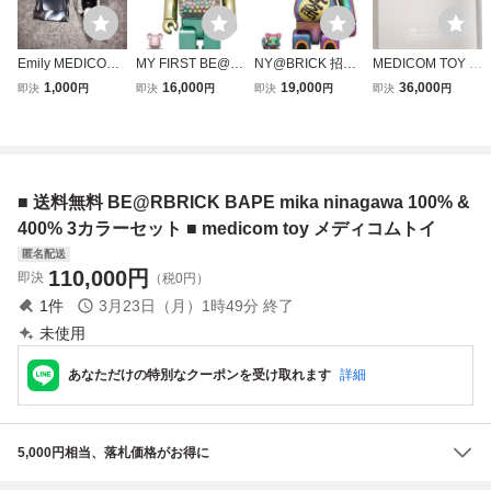
Emily MEDICOM
MY FIRST BE@R
NY@BRICK 招き
MEDICOM TOY E
TOY BE@RBRIC
BRICK B@BY 1st
猫 ニャーブリック
XHIBITION '24 開
1,000
16,000
19,000
36,000
即決
円
即決
円
即決
円
即決
円
K SERIES 45 horr
COLOR CHROME
千万両 黒透明メッ
催記念商品 BE@R
or メディコムトイ
Ver. 100％ 400％
キ 100% 400％ B
BRICK NBA 10
ベアブリック シリ
ベアブリック メデ
E@RBRICK ベア
0％ & 400％ メデ
ーズ 45 ホラー
ィコムトイ CHIAK
ブリック メディコ
ィコムトイ ベアブ
エミリー 在庫2
I 千秋 MEDICOM
ムトイ ソラマチ M
リック NBA
■ 送料無料 BE@RBRICK BAPE mika ninagawa 100% &
TOY PLUS
EDICOM TOY
400% 3カラーセット ■ medicom toy メディコムトイ
匿名配送
110,000
円
即決
（税0円）
1
件
3月23日（月）1時49分
終了
未使用
あなただけの特別なクーポンを受け取れます
詳細
5,000円相当、落札価格がお得に