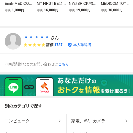
Emily MEDICOM
MY FIRST BE@R
NY@BRICK 招き
MEDICOM TOY E
TOY BE@RBRIC
BRICK B@BY 1st
猫 ニャーブリック
XHIBITION '24 開
1,000
16,000
19,000
36,000
即決
円
即決
円
即決
円
即決
円
K SERIES 45 horr
COLOR CHROME
千万両 黒透明メッ
催記念商品 BE@R
or メディコムトイ
Ver. 100％ 400％
キ 100% 400％ B
BRICK NBA 10
ベアブリック シリ
ベアブリック メデ
E@RBRICK ベア
0％ & 400％ メデ
ーズ 45 ホラー
ィコムトイ CHIAK
ブリック メディコ
ィコムトイ ベアブ
エミリー 在庫2
I 千秋 MEDICOM
ムトイ ソラマチ M
リック NBA
＊ ＊ ＊ ＊ ＊
さん
TOY PLUS
EDICOM TOY
評価
1787
本人確認済
※商品削除などのお問い合わせは
こちら
別のカテゴリで探す
コンピュータ
家電、AV、カメラ