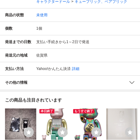
キャラクタードール
キューブリック、ベアブリック
商品の状態
未使用
個数
1
個
発送までの日数
支払い手続きから1～2日で発送
発送元の地域
佐賀県
支払い方法
Yahoo!かんたん決済
詳細
その他の情報
この商品も注目されています
本日終了
もうすぐ終了