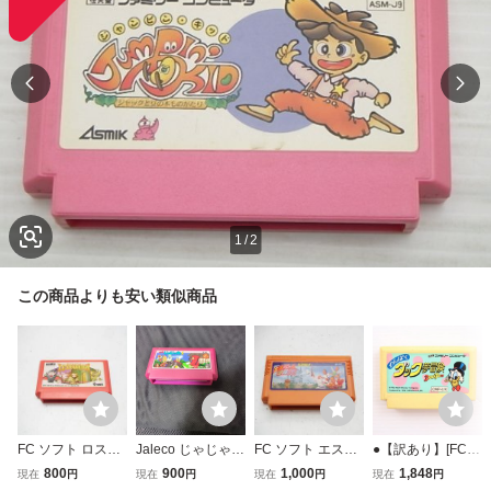
1
/
2
この商品よりも安い類似商品
FC ソフト ロスト
Jaleco じゃじゃ丸
FC ソフト エスパ
●【訳あり】[FC]
ワード・オブ・ジ
くん JF-06 FC フ
冒険隊 魔王の砦
わんぱくダック夢
800
900
1,000
1,848
現在
円
現在
円
現在
円
現在
円
ェニー 失われたメ
ァミコン
冒険 60506995