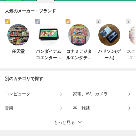
人気のメーカー・ブランド
1
2
3
4
5
任天堂
バンダイナム
コナミデジタ
ハドソン(ゲ
スク
コエンターテ
ルエンタテイ
ーム)
エ
インメント
ンメント
別のカテゴリで探す
コンピュータ
家電、AV、カメラ
音楽
本、雑誌
もっと見る