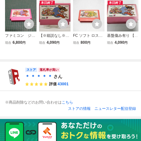
本日終了
本日終了
ファミコン ジャ
【※箱説なし※】
FC ソフト ロスト
基盤傷み有り 【※
ンピン・キッド
ジャンピンキッド
ワード・オブ・ジ
箱説なし※】ジャ
6,800
4,090
800
4,090
現在
円
現在
円
現在
円
現在
円
アスミック ジャ
ェニー 失われたメ
ンピンキッド
ックと豆の木
ッセージ
ストア
落札率が高い
＊ ＊ ＊ ＊ ＊
さん
評価
43001
※商品削除などのお問い合わせは
こちら
ストアの情報
ニュースレター配信登録