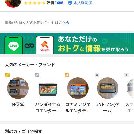
評価
1486
本人確認済
※商品削除などのお問い合わせは
こちら
人気のメーカー・ブランド
1
2
3
4
5
任天堂
バンダイナム
コナミデジタ
ハドソン(ゲ
スク
コエンターテ
ルエンタテイ
ーム)
エ
インメント
ンメント
別のカテゴリで探す