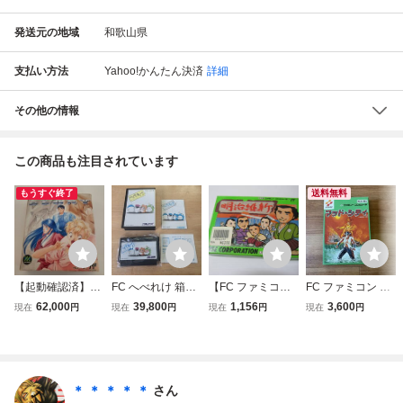
発送元の地域
和歌山県
支払い方法
Yahoo!かんたん決済
詳細
その他の情報
この商品も注目されています
もうすぐ終了
送料無料
【起動確認済】FC
FC へべれけ 箱説
【FC ファミコン
FC ファミコン マ
メタルスレイダー
ハガキ ファミコン
ソフト】明治維新
ッド・シティ KO
62,000
39,800
1,156
3,600
現在
円
現在
円
現在
円
現在
円
グローリー 箱説明
激レア コレクショ
めいじいしん
NAMI 箱・説明書
書付 激レア ファ
ン 箱良品・ソフト
箱・説明書付 動作
付き
ミコン アドベンチ
美品
確認済 / 株式会社
ャー HAL研究所
ユース
＊ ＊ ＊ ＊ ＊
さん