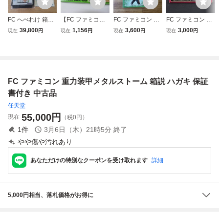
FC へべれけ 箱説
【FC ファミコン
FC ファミコン マ
FC ファミコン 超
ハガキ ファミコン
ソフト】明治維新
ッド・シティ KO
時空要塞マクロス
39,800
1,156
3,600
3,000
現在
円
現在
円
現在
円
現在
円
激レア コレクショ
めいじいしん
NAMI 箱・説明書
ソフト ハガキ 箱
ン 箱良品・ソフト
箱・説明書付 動作
付き
説付 (08068米
美品
確認済 / 株式会社
ユース
FC ファミコン 重力装甲メタルストーム 箱説 ハガキ 保証
書付き 中古品
任天堂
55,000
円
現在
（税0円）
1
件
3月6日（木）21時5分
終了
やや傷や汚れあり
あなただけの特別なクーポンを受け取れます
詳細
5,000円相当、落札価格がお得に