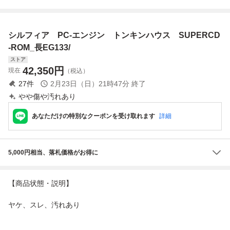
PC HPJ-07
パステルLime■ナ
PCエンジン PI-TG
ル1組
グザットnaxat■国
6 NEC 本体 ゲー
内正規流通当時物
ム機 ポータブルゲ
シルフィア PC-エンジン トンキンハウス SUPERCD
SUPERCD-ROM2
ーム機 携帯ゲーム
■pcengine■送料
機 レトロ
-ROM_長EG133/
無料
ストア
42,350
円
現在
（税込）
27
件
2月23日（日）21時47分
終了
やや傷や汚れあり
あなただけの特別なクーポンを受け取れます
詳細
5,000円相当、落札価格がお得に
【商品状態・説明】
ヤケ、スレ、汚れあり