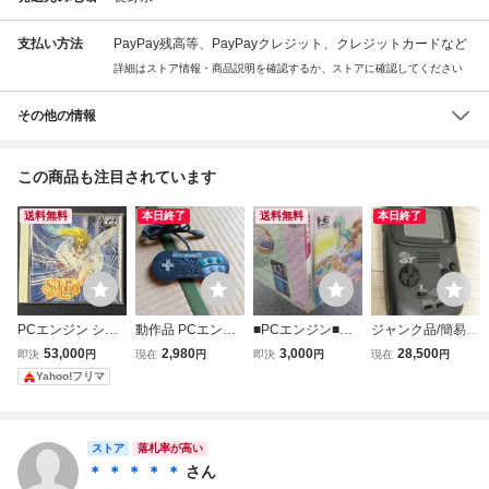
支払い方法
PayPay残高等、PayPayクレジット、クレジットカードなど
詳細はストア情報・商品説明を確認するか、ストアに確認してください
その他の情報
この商品も注目されています
送料無料
本日終了
送料無料
本日終了
PCエンジン シル
動作品 PCエンジ
■PCエンジン■パ
ジャンク品/簡易動
フィア
ン HORI ファイテ
ステルライム■パ
作品◆ PC Engine
53,000
2,980
3,000
28,500
即決
円
現在
円
即決
円
現在
円
ィングコマンダー
ステル・ライム■
GT PCエンジンGT
Yahoo!フリマ
PC HPJ-07
パステルLime■ナ
PCエンジン PI-TG
グザットnaxat■国
6 NEC 本体 ゲー
内正規流通当時物
ム機 ポータブルゲ
SUPERCD-ROM2
ーム機 携帯ゲーム
ストア
落札率が高い
■pcengine■送料
機 レトロ
＊ ＊ ＊ ＊ ＊
さん
無料