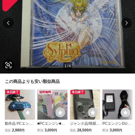
1
/
4
この商品よりも安い類似商品
本日終了
送料無料
本日終了
動作品 PCエンジ
■PCエンジン■パ
ジャンク品/簡易動
PCエンジンDUO-
ン HORI ファイテ
ステルライム■パ
作品◆ PC Engine
R 純正ACアダプ
2,980
3,000
28,500
3,000
現在
円
即決
円
現在
円
即決
円
ィングコマンダー
ステル・ライム■
GT PCエンジンGT
タと純正AVケーブ