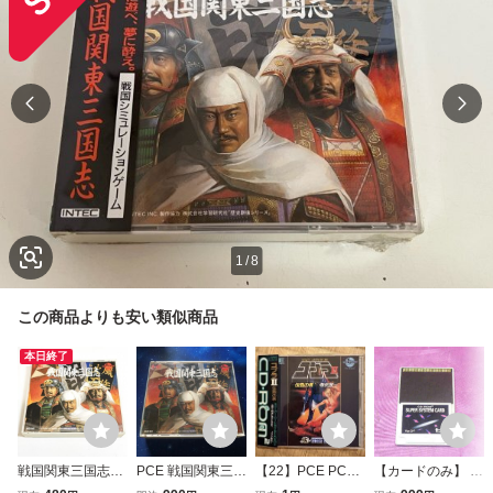
1
/
8
この商品よりも安い類似商品
本日終了
戦国関東三国志
PCE 戦国関東三国
【22】PCE PCエ
【カードのみ】 P
【箱・説明書有
志 説明書無し
ンジン CD-ROM2
Cエンジン スーパ