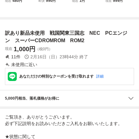
480
990
1
999
現在
円
即決
円
現在
円
現在
円
り】清掃済 ４本ま
動作確認済み PC
コブラII 伝説の男
ーシステムカード
で１個口で同梱可
エンジン CD-RO
帯付き ハドソン H
Ver.3.0 NEC SUP
ＰＣエンジン CD
M2 地図付き
UDSON コブラ2
ER SYSTEM CAR
ーROM2
当時物 レトロゲー
D CD-ROM2 ジャ
ム
ンク(動作未確認)
訳あり新品未使用 戦国関東三国志 NEC PCエンジ
ン スーパーCDROMROM ROM2
1,000
円
現在
（税0円）
11
件
2月16日（日）23時44分
終了
未使用に近い
あなただけの特別なクーポンを受け取れます
詳細
5,000円相当、落札価格がお得に
ご覧頂き、ありがとうございます。
必ず下記説明をお読みいただきご入札をお願いいたします。
★状態に関して