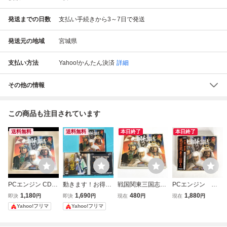
発送までの日数
支払い手続きから3～7日で発送
発送元の地域
宮城県
支払い方法
Yahoo!かんたん決済
詳細
その他の情報
この商品も注目されています
送料無料
送料無料
本日終了
本日終了
PCエンジン CD-R
動きます！お得P
戦国関東三国志
PCエンジン ソ
OM2 戦国関東三
CエンジンCD-RO
【箱・説明書有
フト 戦国関東三
1,180
1,690
480
1,880
即決
円
即決
円
現在
円
現在
円
国志
M2『戦国関東三
り】清掃済 ４本ま
国志 PCE CD-
Yahoo!フリマ
Yahoo!フリマ
国志』『横山光輝
で１個口で同梱可
ROM2 戦国 シ
真・三国志』『 S
ＰＣエンジン CD
ュミレーションゲ