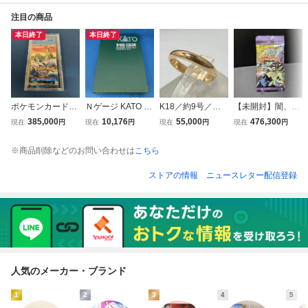
注目の商品
本日終了
本日終了
ポケモンカードe
Ｎゲージ KATO 10
K18／約9号／甲
【未開封】闇、そ
拡張パック 第3
-1835 E353系「あ
丸／約3.2g 店舗受
してひかりへ… 1
385,000
10,176
55,000
476,300
現在
円
現在
円
現在
円
現在
円
弾 海からの風
ずさ・かいじ」 増
取可
パック ポケモンカ
未開封
結セット(5両) カ
ードneo ③
※商品削除などのお問い合わせは
こちら
トー
ストアの情報
ニュースレター配信登録
人気のメーカー・ブランド
1
2
3
4
5