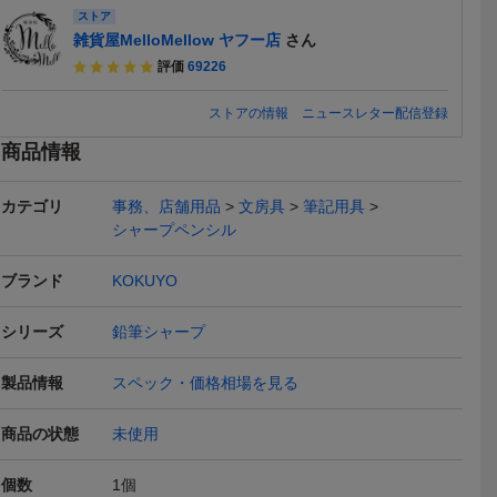
ストア
雑貨屋MelloMellow ヤフー店
さん
評価
69226
ストアの情報
ニュースレター配信登録
商品情報
カテゴリ
事務、店舗用品
文房具
筆記用具
シャープペンシル
ブランド
KOKUYO
シリーズ
鉛筆シャープ
製品情報
スペック・価格相場を見る
商品の状態
未使用
個数
1
個