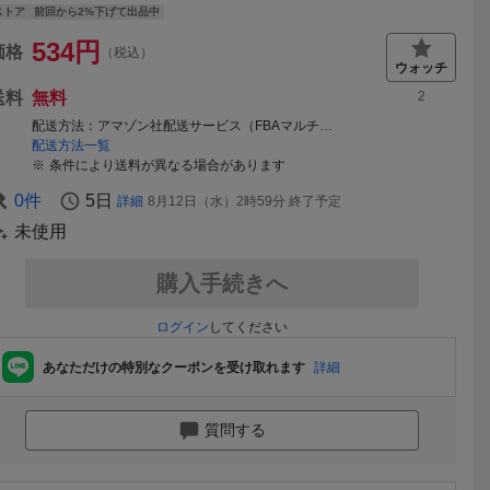
ストア
前回から2%下げて出品中
534
円
価格
（税込）
送料
無料
2
配送方法
アマゾン社配送サービス（FBAマルチチャネルサービス）、ヤマト運輸、日本郵便等
配送方法一覧
条件により送料が異なる場合があります
0
件
5日
詳細
8月12日（水）2時59分
終了予定
未使用
購入手続きへ
ログイン
してください
あなただけの特別なクーポンを受け取れます
詳細
質問する