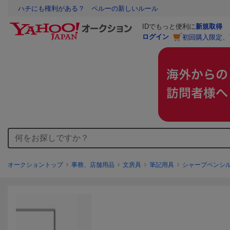
ハチにも権利がある？ ペルーの新しいルール
IDでもっと便利に
新規取得
ログイン
初回購入限定、
オークショントップ
事務、店舗用品
文房具
筆記用具
シャープペンシ