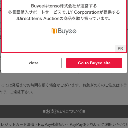
close
Go to Buyee site