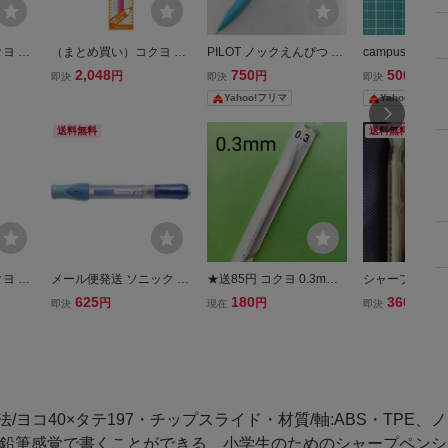
ヨ 鉛
（まとめ買い）コクヨ 鉛
PILOT ノックえんぴつ 0.
campus 0.7
パスジ
筆シャープ キャンパスジ
5 シャープペンシル 昭和
ン
2,048
750
500
円
円
円
即決
即決
即決
り下げ
ュニアペンシル 吊り下げ
レトロ パイロット 廃番
Yahoo!フリマ
Yahoo!フリマ
ーPS-
パック 1.3mm ピンクPS-
ノベルティ
C101P-1P〔×10〕
送料無料
送料無料
ヨ 鉛
メール便発送 ソニック 鉛
★送85円 コクヨ 0.3mm
シャープ鉛筆 2
パスジ
筆補助軸 グリッペン ブル
黒芯 鉛筆シャープ ホワイ
625
180
360
円
円
円
即決
現在
即決
り下げ
ー SK-112-B
ト PS-PE103W シャープ
ーPS-
ペンシル KOKUYO 日本
製