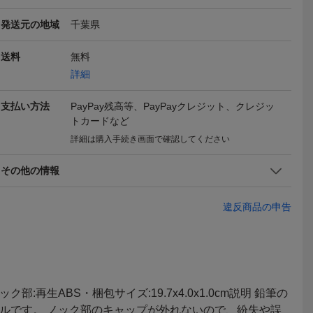
発送元の地域
千葉県
mm シャーペ
Pentel ぺんてる シャープ
（まとめ買い）ソニック
PENCO 
ペンシル A125A・0.5mm
鉛筆補助軸 グリッペン ブ
ズメイト
385
1,480
198
円
円
円
即決
即決
即決
送料
無料
(スカイブルー)
ルー SK-112-B 〔5個セッ
0.5mm 
詳細
ト〕
ー） 消し
ープペンシル
送料無料
送料無料
送料無料
E ハイタ
支払い方法
PayPay残高等、PayPayクレジット、クレジッ
トカードなど
詳細は購入手続き画面で確認してください
その他の情報
ミリ 2B
新品 廃盤 SUNSTAR サン
【送料無料】廃番 コクヨ
新品 即決
違反商品の申告
スター文具 Sharpits シャ
キャンパス メカニカルペ
【パイロッ
599
790
699
円
円
円
即決
即決
即決
ーピッツ シャーペン 芯ホ
ンシル 0.5 PS-K101 2本
ペンシル カ
ルダー ノック式 2.0mm
KOKUYO Campus シャー
7mm
ブルー 青 2B 鉛筆 パッケ
プペンシル 日本製 昭和レ
ージ付き
トロ 匿名発送