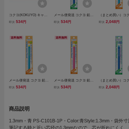
コクヨ(KOKUYO) キャン
メール便発送 コクヨ 鉛筆
（まとめ買い）コク
パス ジュニアペンシル 0.
シャープ キャンパスジュ
筆シャープ キャン
534
534
2,048
円
円
円
即決
即決
即決
9mm 青 PS-C100B-1P
ニアペンシル 吊り下げパ
ュニアペンシル 吊
ック 0.9mm ブルー PS-C
パック 1.3mm ブル
100B-1P〔1本〕
C101B-1P〔×10〕
送料無料
送料無料
メール便発送 コクヨ 鉛筆
メール便発送 コクヨ 鉛筆
（まとめ買い）コク
シャープ キャンパスジュ
シャープ キャンパスジュ
筆シャープ キャン
534
534
2,048
円
円
円
即決
即決
即決
ニアペンシル 吊り下げパ
ニアペンシル 吊り下げパ
ュニアペンシル 吊
ック 1.3mm ブルー PS-C
ック 1.3mm ピンク PS-C
パック 0.9mm ブル
101B-1P〔1本〕
101P-1P〔1本〕
C100B-1P〔×10〕
商品説明