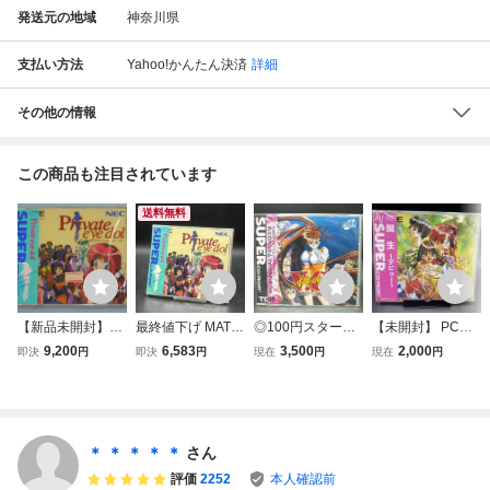
発送元の地域
神奈川県
支払い方法
Yahoo!かんたん決済
詳細
その他の情報
この商品も注目されています
送料無料
【新品未開封】N
最終値下げ MAT2
◎100円スター
【未開封】 PCエ
EC PCエンジン プ
40【未開封】PC
ト！新品未開封
ンジン 誕生 デビ
9,200
6,583
3,500
2,000
即決
円
即決
円
現在
円
現在
円
ライベート アイド
エンジンスーパー
品 PCエンジン S
ュー スーパー CD-
ル Private eye dol
CDソフト プライ
UPER CD-ROM2
ROM2 PCE NEC
ベート・アイ・ド
アドバンスト ヴ
アベニュー
ル
ァリアブル・ジ
オ Advanced V.
＊ ＊ ＊ ＊ ＊
さん
G.
評価
2252
本人確認前