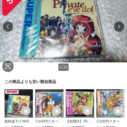
1
/
10
この商品よりも安い類似商品
送料無料
最終値下げ MAT2
◎100円スター
【未開封】 PCエ
◎100円スター
40【未開封】PC
ト！新品未開封
ンジン 誕生 デビ
ト！新品未開封