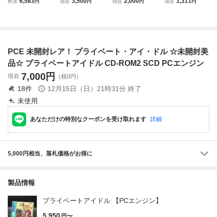
6,583
3,500
2,000
1,311
即決
円
現在
円
現在
円
現在
円
エンジンスーパー
品 PCエンジン S
ュー スーパー CD-
品 PCエンジン S
CDソフト プライ
UPER CD-ROM2
ROM2 PCE NEC
UPER CD-ROM2
ベート・アイ・ド
アドバンスト ヴ
アベニュー
銀河お嬢様伝説
ル
ァリアブル・ジ
ユナ ハドソン
オ Advanced V.
PCE 未開封レア！ プライベート・アイ・ドル ☆未開封美
G.
品☆ プライベートアイドル CD-ROM2 SCD PCエンジン
7,000
円
現在
（税0円）
18
件
12月15日（日）21時31分
終了
未使用
あなただけの特別なクーポンを受け取れます
詳細
5,000円相当、落札価格がお得に
製品情報
プライベートアイドル 【PCエンジン】
5,950
円〜