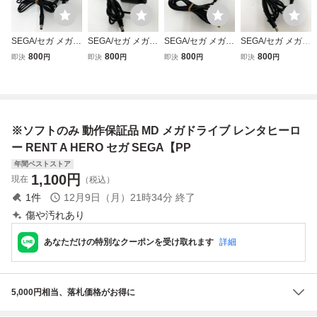
SEGA/セガ メガド
SEGA/セガ メガド
SEGA/セガ メガド
SEGA/セガ メガド
ライブ・ゲームギ
ライブ・ゲームギ
ライブ2 純正品AC
ライブ2 純正品AC
800
800
800
800
即決
円
即決
円
即決
円
即決
円
ア対応 純正品AC
ア対応 純正品AC
アダプター (SA-1
アダプター (SA-1
アダプター (SA-1
アダプター (SA-1
90A) 10V/850mA
90A) 10V/850mA
60A) DC9V/1.2A
60) DC9V/1.2A 電
電源ケーブル/MD
電源ケーブル/MD
電源ケーブル/MD/
源ケーブル/MD/G
2 テスターで出力
2 テスターで出力
GG テスターで出
G テスターで出力
確認済み A6
確認済み A7
※ソフトのみ 動作保証品 MD メガドライブ レンタヒーロ
力確認済み A
確認済み F
ー RENT A HERO セガ SEGA【PP
年間ベストストア
1,100
円
現在
（税込）
1
件
12月9日（月）21時34分
終了
傷や汚れあり
あなただけの特別なクーポンを受け取れます
詳細
5,000円相当、落札価格がお得に