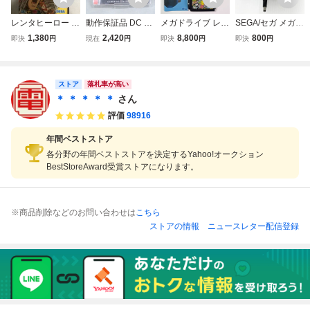
レンタヒーロー R
動作保証品 DC ド
メガドライブ レン
SEGA/セガ メガド
ENT A HERO メガ
リキャス レンタヒ
タヒーロー Meg
ライブ・ゲームギ
1,380
2,420
8,800
800
即決
円
現在
円
即決
円
即決
円
ドライブ SEGA
ーローNO.1 RENT
a Drive MD Rent
ア対応 純正品AC
A HERO 箱説帯付
A Hero
アダプター (SA-1
【PP
60A) DC9V/1.2A
ストア
電源ケーブル/MD/
落札率が高い
GG テスターで出
＊ ＊ ＊ ＊ ＊
さん
力確認済み A
評価
98916
年間ベストストア
各分野の年間ベストストアを決定するYahoo!オークション
BestStoreAward受賞ストアになります。
※商品削除などのお問い合わせは
こちら
ストアの情報
ニュースレター配信登録