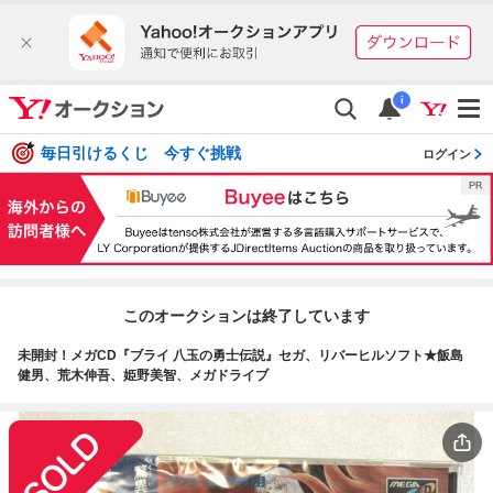
i
毎日引けるくじ 今すぐ挑戦
ログイン
このオークションは終了しています
未開封！メガCD『ブライ 八玉の勇士伝説』セガ、リバーヒルソフト★飯島
健男、荒木伸吾、姫野美智、メガドライブ