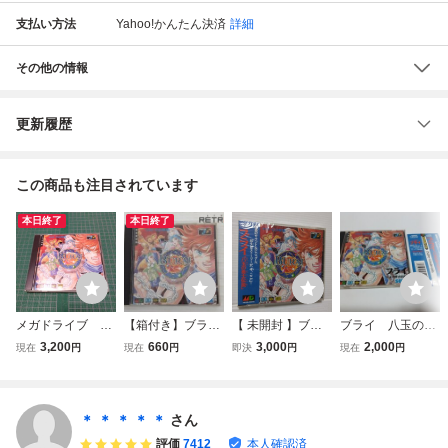
支払い方法
Yahoo!かんたん決済
詳細
その他の情報
更新履歴
この商品も注目されています
本日終了
本日終了
メガドライブ メ
【箱付き】ブライ
【 未開封 】ブラ
ブライ 八玉の勇
ガCD ブライ
八玉の勇士伝説 メ
イ 八玉の勇士伝説
士伝説 BURAI
3,200
660
3,000
2,000
現在
円
現在
円
即決
円
現在
円
八玉の勇士伝説
ガCD megaCD
セガ メガドライブ
セガ メガCD R
荒木伸吾 姫野美
メガCD 新品
PG ゲーム ゲ
智 セガ SEGA
ームソフト 帯あり
＊ ＊ ＊ ＊ ＊
さん
評価
7412
本人確認済