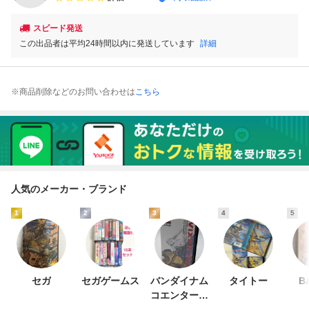
スピード発送
この出品者は平均24時間以内に発送しています
詳細
※商品削除などのお問い合わせは
こちら
人気のメーカー・ブランド
1
2
3
4
5
セガ
セガゲームス
バンダイナム
タイトー
B
コエンターテ