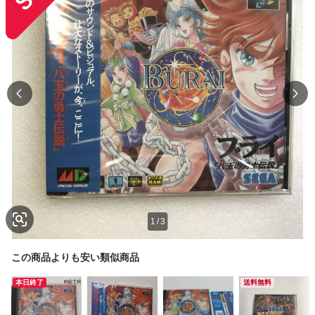
1
/
3
この商品よりも安い類似商品
本日終了
送料無料