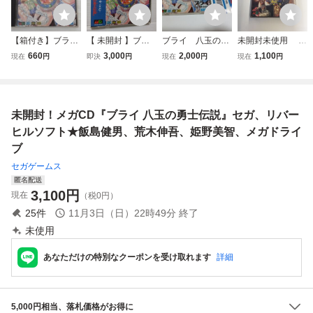
【箱付き】ブライ
【 未開封 】ブラ
ブライ 八玉の勇
未開封未使用 メ
八玉の勇士伝説 メ
イ 八玉の勇士伝説
士伝説 BURAI
ガドライブ メガC
660
3,000
2,000
1,100
現在
円
即決
円
現在
円
現在
円
ガCD megaCD
セガ メガドライブ
セガ メガCD R
D セガクラシック
メガCD 新品
PG ゲーム ゲ
ームソフト 帯あり
未開封！メガCD『ブライ 八玉の勇士伝説』セガ、リバー
ヒルソフト★飯島健男、荒木伸吾、姫野美智、メガドライ
ブ
セガゲームス
匿名配送
3,100
円
現在
（税0円）
25
件
11月3日（日）22時49分
終了
未使用
あなただけの特別なクーポンを受け取れます
詳細
5,000円相当、落札価格がお得に