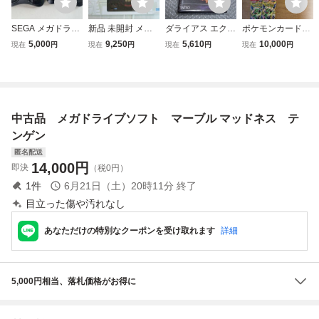
SEGA メガドライ
新品 未開封 メガ
ダライアス エクス
ポケモンカードゲ
ブ用 コントローラ
ドライブ ミニ ME
トラバージョン
ーム ストームエメ
5,000
9,250
5,610
10,000
現在
円
現在
円
現在
円
現在
円
ー SJ-6000 計2
GA FRIVE MD 16
(MD/メガドライブ
ラルダ アビスア
個 動作未確認
BIT BY SEGA メガ
互換機用) コロン
イ ニンジャスピナ
ドライブソフト 4
バスサークル エビ
ー メガシンフォ
0+2タイトル内臓
テン限定デザイン
ニア メガドライ
セガ ゲーム
版 新品 未使用 未
ブ バラパック91
中古品 メガドライブソフト マーブル マッドネス テ
開封
パック サーチ済
ンゲン
匿名配送
14,000
円
即決
（税0円）
1
件
6月21日（土）20時11分
終了
目立った傷や汚れなし
あなただけの特別なクーポンを受け取れます
詳細
5,000円相当、落札価格がお得に