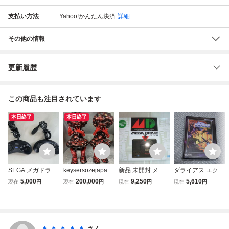
支払い方法
Yahoo!かんたん決済
詳細
その他の情報
更新履歴
この商品も注目されています
本日終了
本日終了
SEGA メガドライ
keysersozejapan
新品 未開封 メガ
ダライアス エクス
ブ用 コントローラ
バクゲン CL Red
ドライブ ミニ ME
トラバージョン
5,000
200,000
9,250
5,610
現在
円
現在
円
現在
円
現在
円
ー SJ-6000 計2
nagnagnag ソフ
GA FRIVE MD 16
(MD/メガドライブ
個 動作未確認
ビ izumonster zoll
BIT BY SEGA メガ
互換機用) コロン
men realhead hxs
ドライブソフト 4
バスサークル エビ
人害 sofubi Limite
0+2タイトル内臓
テン限定デザイン
d 20 クリアレッド
セガ ゲーム
版 新品 未使用 未