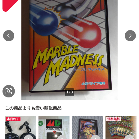
1
/
3
この商品よりも安い類似商品
本日終了
送料無料