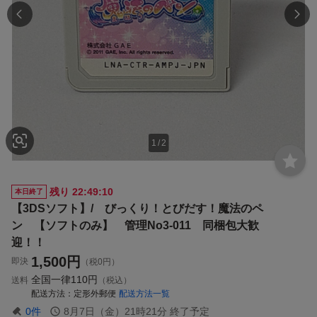
1
/
2
残り
22:49:09
本日終了
【3DSソフト】/ びっくり！とびだす！魔法のペ
ン 【ソフトのみ】 管理No3-011 同梱包大歓
迎！！
1,500
円
即決
（税0円）
全国一律
110円
送料
（税込）
配送方法
定形外郵便
配送方法一覧
0
件
8月7日（金）21時21分
終了予定