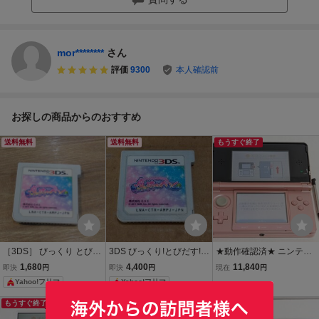
mor********
さん
評価
9300
本人確認前
お探しの商品からのおすすめ
送料無料
送料無料
もうすぐ終了
［3DS］ びっくり とびだ
3DS びっくり!とびだす!魔
★動作確認済★ ニンテン
す 魔法のペン ソフトのみ
法のペン
ドー3DS ミスティピンク
1,680
4,400
11,840
即決
円
即決
円
現在
円
CTR-001 本体 タッチペン
Yahoo!フリマ
Yahoo!フリマ
付 充電器なし ピンク 任天
堂 レトロゲーム Nintendo
もうすぐ終了
送料無料
もうすぐ終了
D88