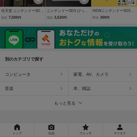
任天堂 ニンテンドー3DS
ニンテンドー3DS びっく
NEWニンテンドー3DS LL
コスモブラック CTR-001
り!とびだす!魔法のペン
タッチペン 2本 ホワイト
7,500
3,520
300
現在
円
現在
円
即決
円
本体 充電器 タッチペン S
【箱、取説無し】
白 予備 任天堂 新品 ニュ
Dカード付
ー任天堂 ゲーム機 紛失用
別のカテゴリで探す
コンピュータ
家電、AV、カメラ
音楽
本、雑誌
もっと見る
トップ
出品
ウォッチ
マイオク