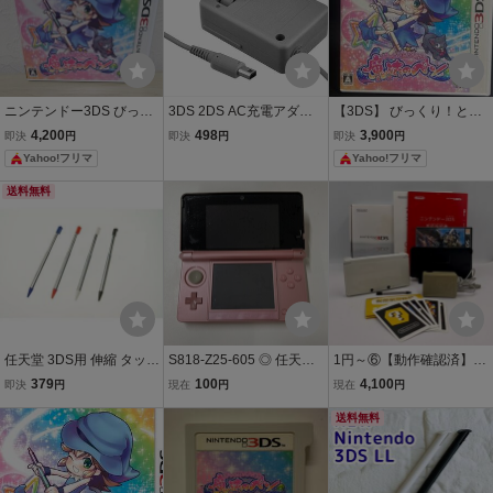
ニンテンドー3DS びっく
3DS 2DS AC充電アダプ
【3DS】 びっくり！とび
り とびだす 魔法のペン Ni
ター Nintendo ケーブル
だす！魔法のペン
4,200
498
3,900
即決
円
即決
円
即決
円
ntendo アンケートハガキ
充電器
Yahoo!フリマ
Yahoo!フリマ
付
送料無料
任天堂 3DS用 伸縮 タッチ
S818-Z25-605 ◎ 任天堂
1円～⑥【動作確認済】Ni
ペン 4本セット
Nintendo ニンテンドー3D
ntendo 3DS アイスホワイ
379
100
4,100
即決
円
現在
円
現在
円
S ミスティピンク CTR-00
ト CTR-001 本体 タッチ
1 本体 初代 携帯ゲーム機
ペン 充電器 ソフト 箱 説
送料無料
タッチペン付き レトロ N
明書 付き 任天堂 ニンテン
D
ドー #④112