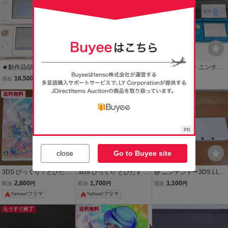
★動作品/訳あり★ Newニ
ニンテンドー3DS びっく
★動作確認済★ ニンテン
ンテンドー3DS ホワイト
り とびだす 魔法のペン
ドー3DS アクアブルー C
16,500
3,500
10,500
現在
円
現在
円
現在
円
KTR-001 任天堂 New3DS
TR-001 本体 タッチペン/
本体セット きせかえ レト
送料無料
送料無料
収納ケース付 充電器なし
ロゲーム 白 タッチペン付
青 任天堂 レトロゲーム Ni
D87
ntendo D89
close
Go to Buyee site
3DS びっくり！とびだ
3DS びっくり とびだす 魔
@ ニンテンドー3DS LL
す！魔法のペン 説明書欠
法のペン
ホワイト 充電器・タッチ
2,800
1,700
1,100
即決
円
即決
円
現在
円
品 動作確認済み ニンテン
ペン有 動作確認済み 状態
Yahoo!フリマ
Yahoo!フリマ
ドー3DS
まあまあ 箱・説明書無し
おまけラブプラスのゲー
もうすぐ終了
送料無料
ムソフト付き @