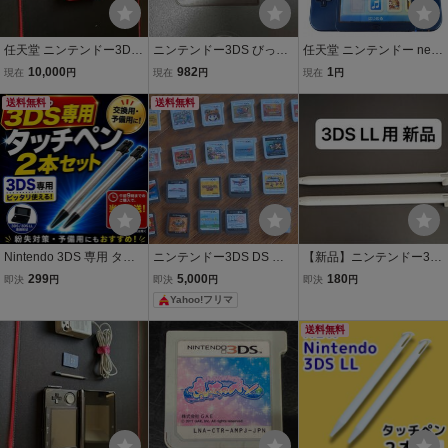
任天堂 ニンテンドー3DS
ニンテンドー3DS びっく
任天堂 ニンテンドー new
LL レッド×ブラック 本体
り!とびだす!魔法のペン
NINTENDO 3DS LL 本体
10,000
982
1
現在
円
現在
円
現在
円
充電器 タッチペン SDカ
RED-001 メタリックブル
ード付
送料無料
送料無料
ー ※タッチペンなし 081
1-014
Nintendo 3DS 専用 タッ
ニンテンドー3DS DS ソ
【新品】ニンテンドー3D
チペン 2本セット 交換用
フト まとめ売り 21本セッ
S LL用 タッチペン(ホワイ
299
5,000
180
即決
円
即決
円
即決
円
スタイラスペン 3DS LL対
ト質問大歓迎
ト) 2本
Yahoo!フリマ
応 予備 紛失対策 シルバー
ブラック 互換タッチペン
送料無料