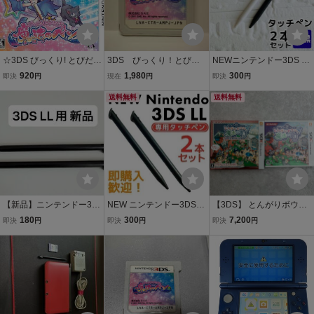
☆3DS びっくり! とびだ
3DS びっくり！とびだ
NEWニンテンドー3DS LL
す! 魔法のペン ソフトのみ
す！魔法のペン (ソフト
タッチペン 2本 ホワイト
920
1,980
300
即決
円
現在
円
即決
円
のみ)
ブラック 白黒 予備 新品
送料無料
ニュー任天堂 ゲーム機
送料無料
【新品】ニンテンドー3D
NEW ニンテンドー3DS L
【3DS】 とんがりボウシ
S LL用 タッチペン(ブラッ
L タッチペン 2本セット
と魔法の町 [スペシャルパ
180
300
7,200
即決
円
即決
円
即決
円
ク) 2本
ブラック ゲーム
ック］ コナミ