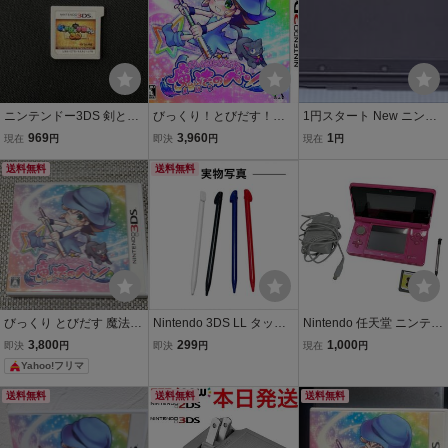
ニンテンドー3DS 剣と魔
びっくり！とびだす！魔
1円スタート New ニンテ
法と学園モノ。3D ※ソ
法のペン/ニンテンドー3D
ンドー3DS ブラック タッ
969
3,960
1
現在
円
即決
円
現在
円
フトのみ
S
チペン付き 動作良好品 任
送料無料
送料無料
天堂 Nintendo 匿名配送
びっくり とびだす 魔法の
Nintendo 3DS LL タッチ
Nintendo 任天堂 ニンテン
ペン - 3DS
ペン 4本セット 互換品 Ne
ドー 3DS ゲーム機 CTR-0
3,800
299
1,000
即決
円
即決
円
現在
円
w3DSLL対応 DS LL スタ
01 タッチペン リズム天国
Yahoo!フリマ
イラスペン 予備 交換用 紛
ゴールド ソフト付き 動作
失対策 4カラー 黒 白 青
確認済み
送料無料
送料無料
送料無料
赤 タッチ操作