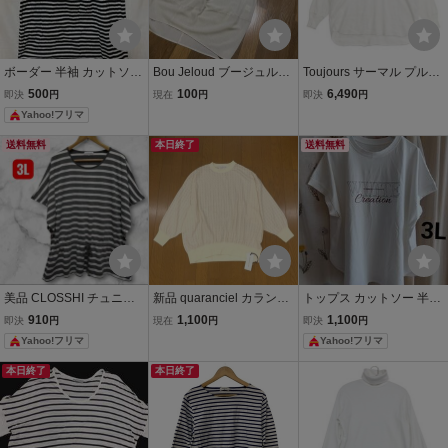
ボーダー 半袖 カットソー
Bou Jeloud ブージュルー
Toujours サーマル プルオ
チュニック丈 ブラック×
ド ボートネック カットソ
ーバーオーバーサイズ チ
500
100
6,490
即決
円
現在
円
即決
円
ホワイト
ー size38 ホワイト トップ
ュニック 長袖Ｔシャツ カ
Yahoo!フリマ
ス ブラウス プルオーバー
ットソー ロンＴ ホワイト
シャツ 白 長袖
トゥジュー 6-0725M 284
送料無料
本日終了
送料無料
524
美品 CLOSSHI チュニッ
新品 quaranciel カランシ
トップス カットソー 半袖
ク カットソー ウエスト紐
エル シップス オーバーサ
Tシャツ ホワイト系 白系
910
1,100
1,100
即決
円
現在
円
即決
円
付き ボーダー柄 透かし編
イズ ゆったり カットソー
半袖Tシャツ 3L ロゴT プ
Yahoo!フリマ
Yahoo!フリマ
み ポンチョスリーブ グレ
One(F) 白 ホワイト 長袖
ルオーバー レディース 白
ー×ホワイト 3L
チュニック レディース 未
プリント
本日終了
本日終了
使用