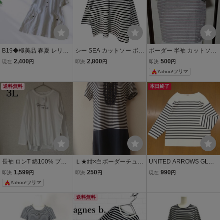
B19◆極美品 春夏 レリア
シー SEA カットソー ボー
ボーダー 半袖 カットソー
ン Leilian 大きいサイズ 1
ダー柄 F 白 ホワイト 黒
チュニック グレー×ピン
2,400
2,800
500
現在
円
即決
円
即決
円
1 L XL LL 2L 前後ゆった
ブラック ■BM レディース
ク×ホワイト Tシャツ 【3
Yahoo!フリマ
り 身幅約55cm 薄手涼し
L】
い 麻 リネン チュニック
送料無料
本日終了
カットソー 白
長袖 ロンT 綿100% プル
Ｌ★紺×白ボーダーチュニ
UNITED ARROWS GLR
オーバー チュニック ロゴ
ックカットソー
ユナイテッドアローズ オ
1,599
250
990
即決
円
即決
円
現在
円
T 大きいサイズ 3L カット
ーバーサイズ ゆったり バ
Yahoo!フリマ
ソー トップス Tシャツ ホ
スクシャツ F 白 ホワイト
ワイト系 白系
チュニック カットソー T
送料無料
シャツ レディース