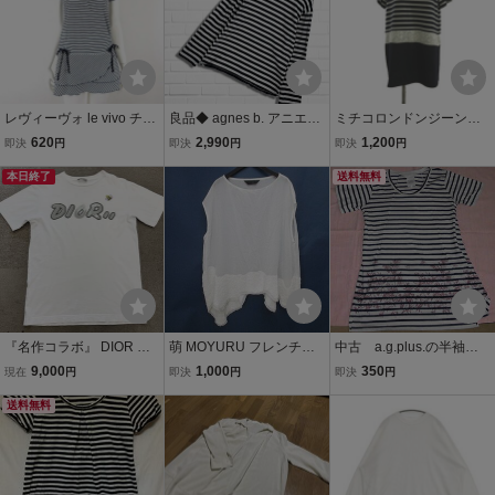
レヴィーヴォ le vivo チュ
良品◆ agnes b. アニエス
ミチコロンドンジーンズ
ニック カットソー ボーダ
ベー コットン ボーダー 長
MICHIKO LONDON JEAN
620
2,990
1,200
即決
円
即決
円
即決
円
ー 切替 ギャザー リボン
袖 プルオーバー カットソ
S チュニックカットソー T
ティアード コットン 半袖
本日終了
ー Tシャツ 白 × 黒 ホワイ
シャツ L 紺 ネイビー 白
送料無料
L 40 ダークネイビー 白 ホ
ト ブラック レディース 1
ホワイト ボーダー柄 切り
ワイト
096F□
替えデザイン
『名作コラボ』 DIOR デ
萌 MOYURU フレンチス
中古 a.g.plus.の半袖チ
ィオール × KAWS カウズ
リーブ カットソー チュニ
ュニックカットソー
9,000
1,000
350
現在
円
即決
円
即決
円
メンズ ビッグロゴ ビー 刺
ック M～L 白系 ホワイト
Ｌ 白紺ボーダー
繍 半袖 Tシャツ トップス
送料無料
シースルー 透け感 アシン
カットソー ホワイト 白 s
メトリー 切替 レディース
相当