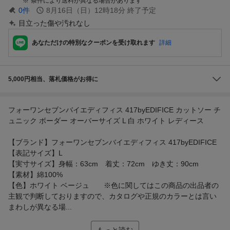
条件により送料が異なる場合があります
0
件
8月16日（日）12時18分
終了予定
目立った傷や汚れなし
あなただけの特別なクーポンを受け取れます
詳細
5,000円相当、落札価格がお得に
フォーワンセブンバイエディフィス 417byEDIFICE カットソー チ
ュニック ボーダー オーバーサイズ L 白 ホワイト レディース
【ブランド】フォーワンセブンバイエディフィス 417byEDIFICE
【表記サイズ】L
【実寸サイズ】身幅：63cm 着丈：72cm ゆき丈：90cm
【素材】綿100%
【色】ホワイト ベージュ ※色に関してはこの商品の出品者の
主観で判断しておりますので、カタログや正規のカラーとは言い
まわしが異なる場...
もっと読む