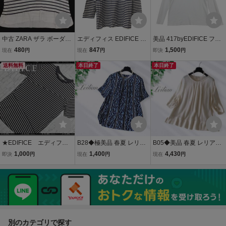
中古 ZARA ザラ ボーダー
エディフィス EDIFICE 七
美品 417byEDIFICE フォ
カットソー Tシャツ オ
分袖カットソー サイズ42
ーワンセブンバイエディ
480
847
1,500
現在
円
現在
円
即決
円
ーバーサイズ 白×黒 L
L - 白×ネイビー メンズ ク
フィス カットソー ハイネ
袖裾異素材
送料無料
ルーネック/ボーダー トッ
本日終了
ック 長袖 トップス
本日終了
プス
★EDIFICE エディフィ
B28◆極美品 春夏 レリア
B05◆美品 春夏 レリアン
ス 切替ボーダーカット
ン Leilian プラスハウス
Leilian プラスハウス 大き
1,000
1,400
4,430
即決
円
現在
円
現在
円
ソー 黒×白★
大きいサイズ 13+ XL LL 2
いサイズ 13+ XL LL 2L ゆ
L ゆったり 薄手 涼しい 花
ったり メランジ ストライ
チュニック カットソー ス
プ 涼しい チュニック カッ
トレッチ
トソー
別のカテゴリで探す