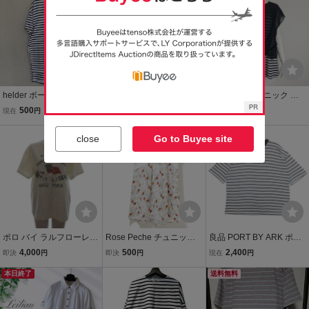
ワイト /YI メンズ
ップス 白 × 青 レディース
L 6286G□
helder ボーダー 半袖Tシ
■CRESTBRIDGE■美品 半
fantasista チュニック カ
ャツ カットソー ネイビー
袖カットソー 紺×白 ボー
ットソー ボーダー ブラウ
500
1,300
1,030
現在
円
現在
円
即決
円
×ホワイト オーバーサイ
ダー柄 Mサイズ ネイビー
ス シアー リボン 前結び
ズ LL 3L ゆったり レディ
ホワイト Tシャツ クレス
送料無料
レイヤード 半袖 M-L 紺 ネ
本日終了
close
Go to Buyee site
ース
トブリッジ
イビー 白 ホワイト レディ
ース
ポロ バイ ラルフローレン
Rose Peche チュニック L
良品 PORT BY ARK ポー
Polo by Ralph Lauren Ｔ
新品 花柄 ノースリーブ ホ
トバイアーク オーバーサ
4,000
500
2,400
即決
円
即決
円
現在
円
シャツ カットソー 半袖 刺
ワイト 未使用 ローズペッ
イズ ボーダー Tシャツ カ
繍 星条旗 白 ホワイト L
本日終了
シュ 防菌防臭 プルオーバ
ットソー トップス 半袖 1
送料無料
ー レディース カットソー
白 ホワイト 黒 ブラック