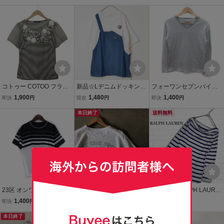
コトゥー COTOO フラワ
新品☆Lデニムドッキング
フォーワンセブンバイエ
ーモチーフ カットソー 40
オーバーサイズ チュニッ
ディフィス 417byEDIFIC
1,900
1,480
1,400
即決
円
現在
円
即決
円
半袖 ボーダー パフスリー
ク レディース カットソー
E カットソー Vネック ボ
ブ ネイビー 紺 ホワイト
オシャレ カジュアル 夏/ホ
本日終了
ーダー 長袖 S グレー 白
送料無料
白 トップス レディース
ワイト 白/メール便可/127
ホワイト /MS レディース
99605
23区 オンワード樫山 オム
Ron Herman cafe Tシャ
◆美品◆ RALPH LAURE
HOMME ニット カットソ
ツ メンズ L ホワイト 白
N ラルフローレン コット
1,400
4,200
3,990
即決
円
現在
円
即決
円
ー ボーダー バイカラー 半
トップス カットソー ロン
ン リブ ボーダー 長袖 プ
袖 46 L 黒 ブラック 白 ホ
本日終了
ハーマン 半袖
ルオーバー カットソー ト