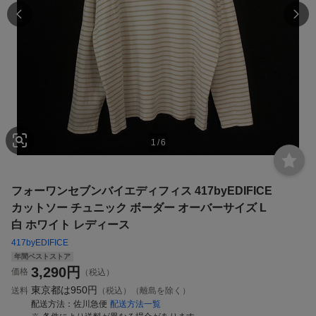
1
/
6
フォーワンセブンバイエディフィス 417byEDIFICE
カットソー チュニック ボーダー オーバーサイズ L
白 ホワイト レディース
417byEDIFICE
年間ベストストア
3,290
円
価格
（税込）
東京都は
950円
送料
（税込）（離島を除く）
配送方法
佐川急便
配送方法一覧