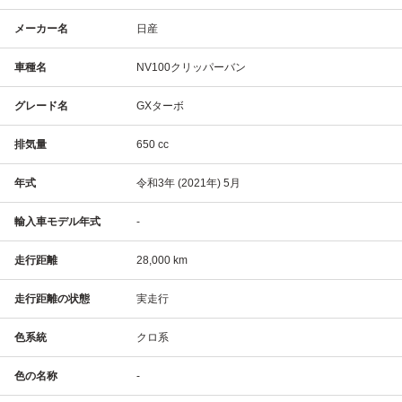
メーカー名
日産
車種名
NV100クリッパーバン
グレード名
GXターボ
排気量
650 cc
年式
令和3年 (2021年) 5月
輸入車モデル年式
-
走行距離
28,000 km
走行距離の状態
実走行
色系統
クロ系
色の名称
-