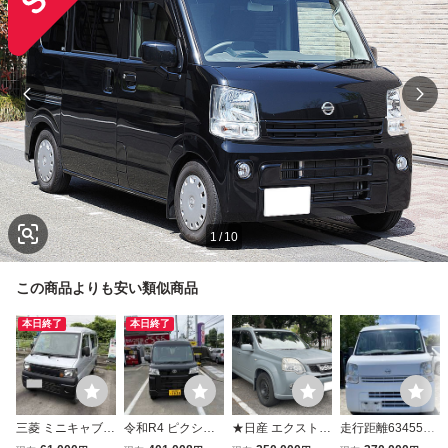
1
/
10
この商品よりも安い類似商品
本日終了
本日終了
三菱 ミニキャブバ
令和R4 ピクシス
★日産 エクストレ
走行距離63455km
ン U61V 低走行 5
バン クルーズ ★3
イル20X！自家塗
売り切り 平成