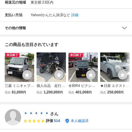
発送元の地域
東京都 23区内
支払い方法
Yahoo!かんたん決済
など
詳細
その他の情報
この商品も注目されています
本日終了
本日終了
三菱 ミニキャブバ
個人出品 走行38
令和R4 ピクシス
★日産 エクストレ
ン U61V 低走行 5
62km 車検令和9年
バン クルーズ ★3
イル20X！自家塗
61,000
1,200,000
401,008
250,000
現在
円
現在
円
現在
円
現在
円
7000km 車検令和
12月まで ETC U
BD-S700M 車検長
装！イーグルブル
9年11月迄 5MT 整
SB電源 ハーレー
R10/1/13 走行距
ーグレー☆4WD！
備済み 売り切り
ダビッドソン パン
離18000KM
ラジエター＆サー
軽キャンプ 釣り
アメリカ1250 ス
モスタッド交換！
＊ ＊ ＊ ＊ ＊
さん
ペシャル パニアケ
車検8年8月【くる
評価
514
本人確認済
ース付
ま出品代行.com】
★