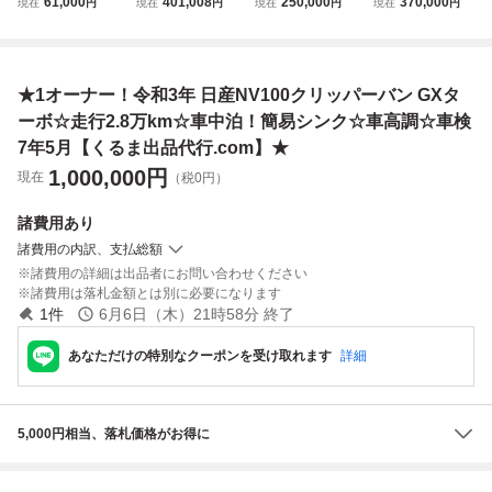
61,000
401,008
250,000
370,000
現在
円
現在
円
現在
円
現在
円
7000km 車検令和
BD-S700M 車検長
装！イーグルブル
28年12月 日産
9年11月迄 5MT 整
R10/1/13 走行距
ーグレー☆4WD！
NV100クリッパ
備済み 売り切り
離18000KM
ラジエター＆サー
ー 軽バン 現状
軽キャンプ 釣り
モスタッド交換！
渡し
★1オーナー！令和3年 日産NV100クリッパーバン GXタ
車検8年8月【くる
ま出品代行.com】
ーボ☆走行2.8万km☆車中泊！簡易シンク☆車高調☆車検
★
7年5月【くるま出品代行.com】★
1,000,000
円
現在
（税0円）
諸費用
あり
諸費用の内訳、支払総額
諸費用の詳細は出品者にお問い合わせください
諸費用は落札金額とは別に必要になります
1
件
6月6日（木）21時58分
終了
あなただけの特別なクーポンを受け取れます
詳細
5,000円相当、落札価格がお得に