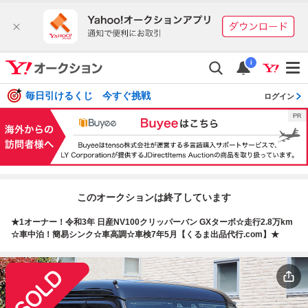
i
毎日引けるくじ 今すぐ挑戦
ログイン
このオークションは終了しています
★1オーナー！令和3年 日産NV100クリッパーバン GXターボ☆走行2.8万km
☆車中泊！簡易シンク☆車高調☆車検7年5月【くるま出品代行.com】★