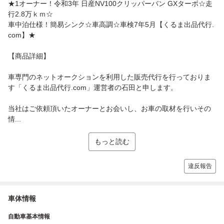
★1オーナー！令和3年 日産NV100クリッパーバン GXターボ☆走
行2.8万ｋｍ☆
車中泊仕様！簡易シンク☆車高調☆車検7年5月【くるま出品代行.
com】★
【商品詳細】
車専門のネットオークションを利用した販売代行を行っておりま
す「くるま出品代行.com」運営者の石田と申します。
当社はご依頼頂いたオーナーとお会いし、お車の取材を行いその
情...
もっと読む
違反報告
車体情報
自動車基本情報