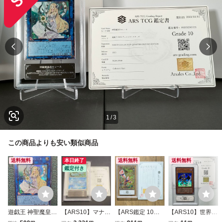
1
/
3
この商品よりも安い類似商品
送料無料
本日終了
送料無料
送料無料
鑑定付き
遊戯王 神聖魔皇后
【ARS10】マナフ
【ARS鑑定 10】
【ARS10】世界に
セレーネ シークレ
ィ 002/DPt-P 世界
孫悟空 SEC SDV6
5枚 邪神イレイザ