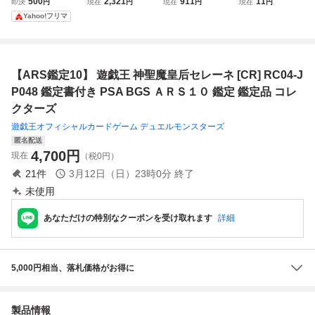
500
2,321
911
11
即決
円
現在
円
現在
円
現在
円
ット RC04-JP048
1枚 ギンガの覇道
-SEC シークレッ
ー The Wicked Er
Yahoo!フリマ
発売記念キャンペ
トゴッドレア ドラ
aser 限定品 ウル
ーン ポケカ ポケ
ゴンボールスーパ
トラ 鑑定書付 遊
モンカード 鑑定書
ーダイバーズ 鑑定
戯王 ARS鑑定10
付 PSA10 BGS10
書 PSA BGS ARS
PSA 芸術品
【ARS鑑定10】 遊戯王 神聖魔皇后セレーネ [CR] RC04-J
ARS10＋ 鑑定品
10 鑑定品 DRAGO
N BALL
P048 鑑定書付き PSA BGS ＡＲＳ１０ 鑑定 鑑定品 コレ
クターズ
遊戯王オフィシャルカードゲーム デュエルモンスターズ
匿名配送
4,700
円
現在
（税0円）
21
件
3月12日（日）23時0分
終了
未使用
あなただけの特別なクーポンを受け取れます
詳細
5,000円相当、落札価格がお得に
製品情報