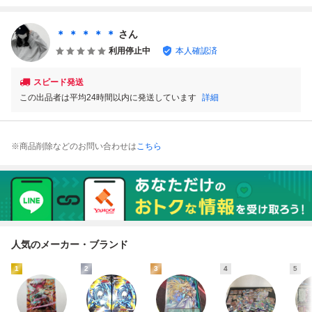
プトレア 鑑定書 P
ラレル ワンピース
ーン ポケカ ポケ
SA BGS ARS10＋
カードゲーム 鑑定
モンカード 鑑定書
鑑定品 SDBH ドラ
書 PSA BGS ARS
付 PSA10 BGS10
＊ ＊ ＊ ＊ ＊
さん
ゴンボール Vol.3
10 鑑定品 決戦の
ARS10＋ 鑑定品
利用停止中
本人確認済
刻
スピード発送
この出品者は平均24時間以内に発送しています
詳細
※商品削除などのお問い合わせは
こちら
人気のメーカー・ブランド
1
2
3
4
5