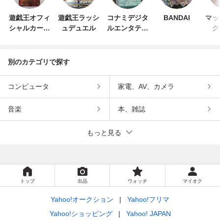
遊戯王オフィ
遊戯王ラッシ
コナミデジタ
BANDAI
マッ
シャルカード
ュデュエル
ルエンタテイ
ク
ゲーム デュエ
ンメント
ルモンスター
ズ
別のカテゴリで探す
コンピュータ
家電、AV、カメラ
音楽
本、雑誌
もっと見る
トップ
出品
ウォッチ
マイオク
Yahoo!オークション
Yahoo!フリマ
Yahoo!ショッピング
Yahoo! JAPAN