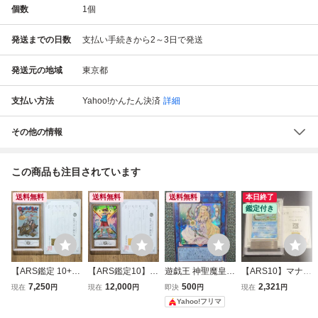
個数
1
個
発送までの日数
支払い手続きから2～3日で発送
発送元の地域
東京都
支払い方法
Yahoo!かんたん決済
詳細
その他の情報
この商品も注目されています
送料無料
送料無料
送料無料
本日終了
鑑定付き
【ARS鑑定 10+】
【ARS鑑定10】モ
遊戯王 神聖魔皇后
【ARS10】マナフ
世界に2枚 孫悟空
ンキー・D・ルフ
セレーネ シークレ
ィ 002/DPt-P 世界
7,250
12,000
500
2,321
現在
円
現在
円
即決
円
現在
円
& ブルマ イタジャ
ィ L ★ OP16-022
ット RC04-JP048
1枚 ギンガの覇道
Yahoo!フリマ
ガ CR 3-28 コンセ
リーダーカード パ
発売記念キャンペ