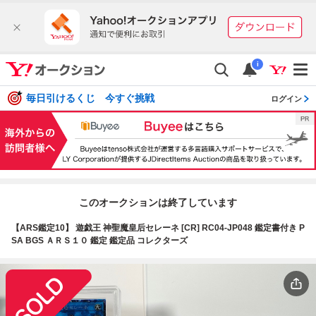
i
毎日引けるくじ 今すぐ挑戦
ログイン
このオークションは終了しています
【ARS鑑定10】 遊戯王 神聖魔皇后セレーネ [CR] RC04-JP048 鑑定書付き P
SA BGS ＡＲＳ１０ 鑑定 鑑定品 コレクターズ