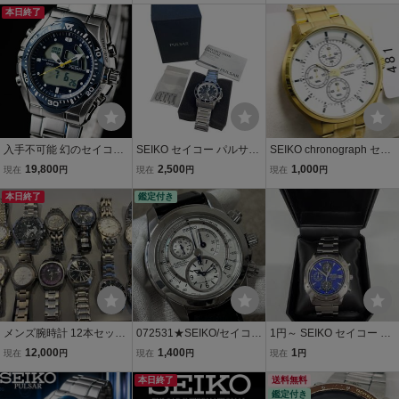
（クオーツ式）メンズ腕
本日終了
ック文字盤 メンズ腕時計
き 15039 ジャンク☆
時計■ジャンク品
★
入手不可能 幻のセイコー
SEIKO セイコー パルサー
SEIKO chronograph セイ
PULSAR 未使用 貴重なデ
ダイバー クロノグラフ ク
コー クロノグラフ 腕時計
19,800
2,500
1,000
現在
円
現在
円
現在
円
ッドストック ハイブリッ
ォーツ 腕時計 VD53-X011
稼働品 SKS544P1 ゴール
ド・デジアナ100m防水ク
本日終了
動作未確認 ■中古品■ZKM
鑑定付き
ド クオーツ quartz
ロノグラフ 腕時計 逆輸入
10617ZC
パルサーSEIKO
メンズ腕時計 12本セット
072531★SEIKO/セイコー
1円～ SEIKO セイコー V6
SEIKO CITIZEN REGUNO
★PROSPEX/プロスペッ
57-9060 クロノグラフ 腕
12,000
1,400
1
現在
円
現在
円
現在
円
まとめ売り セイコー シチ
クス★KINETIC/キネティ
時計 ウォッチ ブルー文字
ズン
ック★クロノグラフ★7L2
本日終了
盤 時計
送料無料
鑑定付き
2-0AC0★自動巻★メンズ