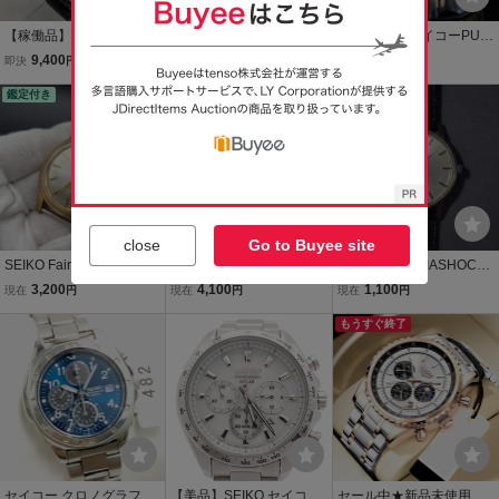
【稼働品】SEIKO セイコ
入手不可能 幻のセイコー
入手不可能 セイコーPUL
ー 7T92-0CF0 メンズクォ
PULSAR 未使用1円 貴重
SAR 未使用1円 スワロフ
9,400
9,625
3,630
即決
円
現在
円
現在
円
ーツクロノグラフ腕時計B
なデッドストック ハイブ
スキー シャンパンゴール
K2
鑑定付き
リッド・デジアナ100m防
ド 逆輸入 メーカー完売 日
水クロノグラフ 腕時計 逆
本未発売 SEIKO パルサー
輸入パルサーSEIKO
腕時計ボーイズ
close
Go to Buyee site
SEIKO Fairway セイコー
【売り切り】SEIKO セイ
SEIKO Liner DIASHOCK
フェアウェイ 手巻き 21石
コー セレクション ソーラ
23JEWELS 腕時計 レトロ
3,200
4,100
1,100
現在
円
現在
円
現在
円
DIASHOCK メンズ腕時計
ークロノグラフ 腕時
セイコー ライナー 23石
計 D
ジャンク
もうすぐ終了
セイコー クロノグラフ S
【美品】SEIKO セイコー
セール中★新品未使用★L