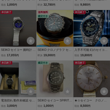
EIKO chronograph 腕時計
セレクション Sシリーズ
lGE高級メンズ腕時計 ク
1,000
32,780
9,980
現在
円
即決
円
現在
円
稼働品 クオーツ quartz 48
あしなが育英会コラボモ
ロノグラフ 白金 金属ベル
2
本日終了
デル ソーラー クロノグラ
送料無料
ト セイコー SEIKO プロス
本日終了
鑑定付き
フ 腕時計 SBPY179 / V17
ペックス PROSPEX イン
5-0FD0【い
スパイアウォッチ
SEIKO セイコー 腕時計 7
SEIKO クロノグラフ セイ
入手不可能 幻のセイコー
T12-0AX0 GIUGIARO ジ
コー 腕時計 ジウジアーロ
PULSAR 未使用 貴重なデ
17,055
19,000
19,800
現在
円
即決
円
現在
円
ウジアーロ クロノグラフ
マッキナ スポルティーバ
ッドストック ハイブリッ
QUARTZ クォーツ QZ 稼
本日終了
2510Ss11
鑑定付き
ド・デジアナ100m防水ク
本日終了
働 現状品 激安１円スター
ロノグラフ 腕時計 逆輸入
ト
パルサーSEIKO
電池切れ 動作未確認 セイ
SEIKO セイコー SPIRIT
★☆セイコー クロノ
コー■SEIKO 7T92 キャ
スピリット 7B22-0AD0
ス Seiko Cronos Spe
3,000
1,000
8,500
現在
円
現在
円
現在
円
リバー搭載 クロノグラフ
電波ソーラー チタン ブラ
cial メンズ腕時計 手巻