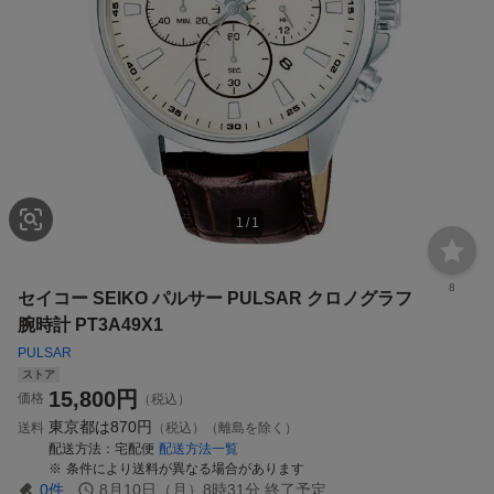
1
/
1
8
セイコー SEIKO パルサー PULSAR クロノグラフ
腕時計 PT3A49X1
PULSAR
ストア
15,800
円
価格
（税込）
東京都は
870円
送料
（税込）（離島を除く）
配送方法
宅配便
配送方法一覧
条件により送料が異なる場合があります
0
件
8月10日（月）8時31分
終了予定