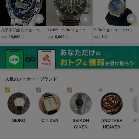
入手不可能 幻のセイコー
74955 SEIKO(セイコ
SEIKO セイコー クロノグ
PULSAR 未使用 貴重なデ
ー）スピリット クロノ
ラフ 腕時計 7T32-6E40
19,800
6,000
1
現在
円
現在
円
現在
円
ッドストック ハイブリッ
グラフ 8T63－00DO
不動
ド・デジアナ100m防水ク
腕時計 グリーン文字
ロノグラフ 腕時計 逆輸入
不動
パルサーSEIKO
人気のメーカー・ブランド
1
2
3
4
5
SEIKO
CITIZEN
SEIKOH
ANOTHER
P
GIKEN
HEAVEN