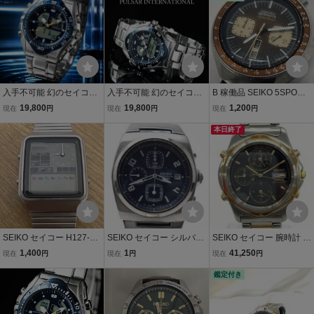
腕時計★現状品
入手不可能 幻のセイコー
入手不可能 幻のセイコー
B 稼働品 SEIKO 5SPORT
PULSAR 未使用 貴重なデ
PULSAR 未使用 貴重なデ
S Speed-Timer 6138-004
19,800
19,800
1,200
現在
円
現在
円
現在
円
ッドストック ハイブリッ
ッドストック ハイブリッ
0 セイコー 5スポーツ ス
ド・デジアナ100m防水ク
ド・デジアナ100m防水ク
ピードタイマー メンズ腕
本日終了
ロノグラフ 腕時計 逆輸入
ロノグラフ 腕時計 逆輸入
時計 クロノグラフ 自動巻
パルサーSEIKO
パルサーSEIKO
き デイデイト
SEIKO セイコー H127-50
SEIKO セイコー シルバー
SEIKO セイコー 腕時計 ド
00 CHRONOGRAPH クロ
クロノグラフ ラウンド Q
ルチェ デイデイト クロノ
1,400
1
41,250
現在
円
現在
円
現在
円
ノグラフ クォーツ アナロ
uartz 腕時計 デイト
グラフ 7T39-6A30 49102
グ スクエア デジタル 腕時
2 不動品【EGBD8019】
鑑定付き
計 メンズ