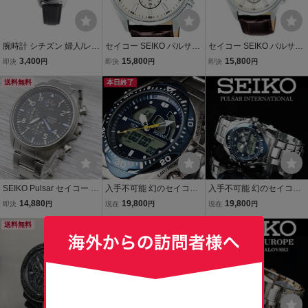
腕時計 シチズン 婦人/レデ
セイコー SEIKO パルサー
セイコー SEIKO パルサー
ィース メンズ アナログ ソ
PULSAR クロノグラフ腕
PULSAR クロノグラフ腕
3,400
15,800
15,800
即決
円
即決
円
即決
円
ーラー電源 5気圧防水 日
時計 PT3A49X1
時計 PT3A49X1
本製ムーブメント 革ベル
送料無料
本日終了
ト ブラック E07A-001NK/
5184ｘ１本
SEIKO Pulsar セイコー パ
入手不可能 幻のセイコー
入手不可能 幻のセイコー
ルサー クロノグラフ レト
PULSAR 未使用 貴重なデ
PULSAR 未使用 貴重なデ
14,880
19,800
19,800
即決
円
現在
円
現在
円
ログラード針 デイト ブラ
ッドストック ハイブリッ
ッドストック ハイブリッ
ック文字盤 メンズウォッ
送料無料
ド・デジアナ100m防水ク
ド・デジアナ100m防水ク
チ 腕時計 クォーツ 稼働
ロノグラフ 腕時計 逆輸入
ロノグラフ 腕時計 逆輸入
パルサーSEIKO
パルサーSEIKO