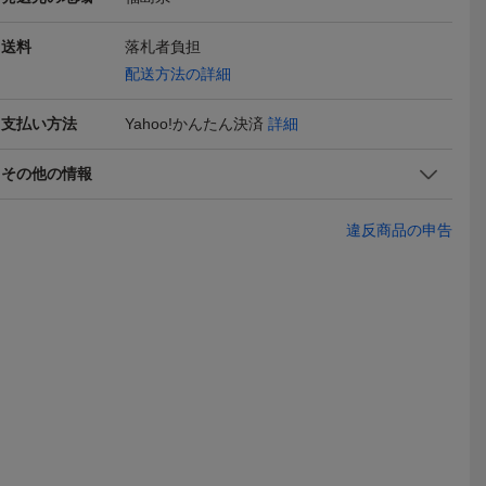
ic Typy
CIAOPANIC TYPY【ユニ
M 新品【Ciaopanic Typy
L 新品【Ciao
送料
落札者負担
 ティピー
セックス】ウールライク
チャオパニック ティピー
チャオパニ
6,500
4,000
4,000
円
円
現在
現在
現在
配送方法の詳細
カーディ
スタンドショートジャケ
パイルショールカーディ
パイルショ
ルー】
ット L 黒
ガン BLUE ブルー】
ガン BLUE
支払い方法
Yahoo!かんたん決済
詳細
その他の情報
違反商品の申告