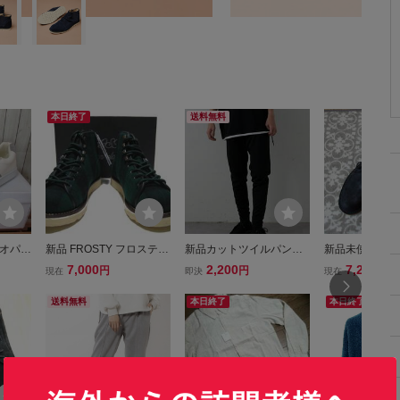
本日終了
送料無料
ャオパニ
新品 FROSTY フロスティ
新品カットツイルパンツ
新品未使用 エ
スニーカ
グリーンチェックブーツ
COLONY 2139 コロニー
希少 シューズ 
7,000
2,200
7,290
円
円
円
現在
即決
現在
新品
トゥーワンスリーナイン
トリコロール 
ブラック サイズL
ョップ 正規品 4
送料無料
本日終了
本日終了