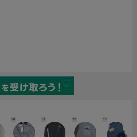
イプパンツ・Lサ
ズブーツ スウェード調
アンクルプレーントゥクレ
ルー（未使用品）
ショートブーツ 中古美
ープソールシューズサイズ
品 ダークブラウン
27（日本サイズ27㎝）
10
11
12
13