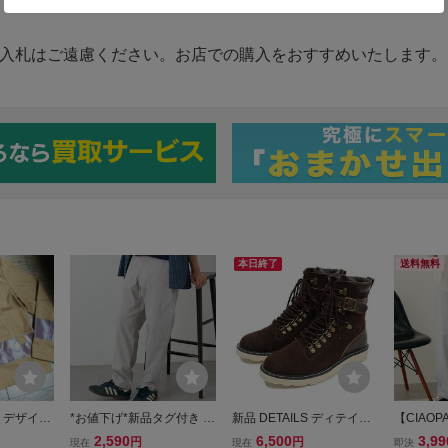
本日終了
送料無料
IC デザイン
*お値下げ*新品タグ付き CI
新品 DETAILS ディテイル
【CIAO
ト チャオ
AOPANIC TYPY チャオパ
ズ ハイカットブーツ ブラ
ニック】
2,590
6,500
3,99
円
円
現在
現在
即決