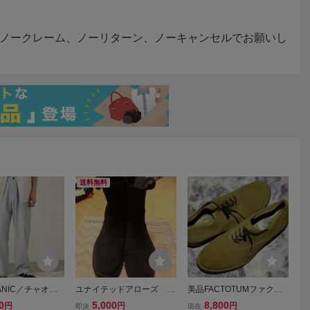
送料無料
PANIC／チャオパ
ユナイテッドアローズ U
美品FACTOTUMファクト
コットン イージ
NITED ARROWS 42 メン
タムスエードレザーダブル
0
5,000
8,800
円
円
円
即決
現在