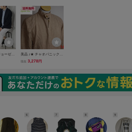
ニックティピー ストレッ
ウン L
ーストラ
チテーパードパンツ スト
イズ・ブ
送料無料
レスフリーな着心地の美シ
ルエットパンツ
Dジョーゼッ
美品 ♪★ チャオパニック
ジャケット ベージュ M
3,278
円
現在
★ 14311
6
7
8
9