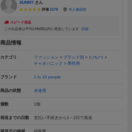
SUNNY
さん
評価
2278
本人確認前
スピード発送
この出品者は平均24時間以内に発送しています
詳細
本日終了
商品情報
カテゴリ
ファッション
ブランド別
た/ち/つ
チャオパニック
男性用
ブランド
1 to 10 people
ディフィス
新品タグ付き CIAOPANIC
美品CIAO PANIC 2WAYメ
新品！CIAOP
ブラック
TYPY (チャオパニックテ
ルトンジャケット 黒
（チャオパ
1,990
5,000
2,380
円
円
現在
現在
即決
商品の状態
未使用
フラッグシ
ィピー) ストレッチスリム
チャオパニック
ー）☆4wa
1
テーパードパンツ 細見え
ンツ/デニム
本日終了
本日終了
きれいめ 裏起毛で暖かい
ラー：ブラ
個数
1
個
履き心地抜群
ズ：L
発送までの日数
支払い手続きから1～2日で発送
発送元の地域
福島県