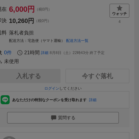
6,000
円
現在
（税0円）
10,260
円
即決
（税0円）
4
送料
落札者負担
配送方法
宅急便（ヤマト運輸）
配送方法一覧
0
件
21時間
詳細
8月8日（土）22時43分
終了予定
未使用
入札する
今すぐ落札
ログイン
してください
あなただけの特別なクーポンを受け取れます
詳細
質問する