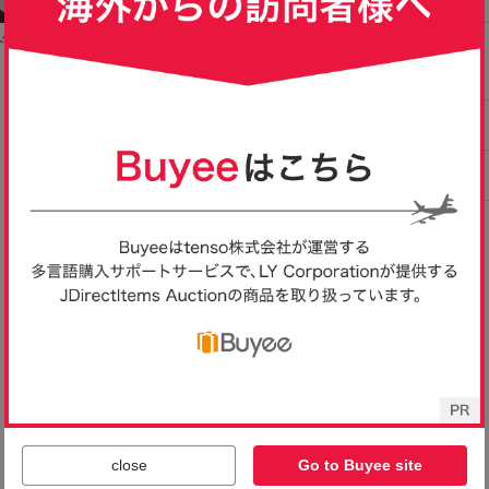
ドシュ
【CIAOPANIC TYPY／チ
新品CIAO PANIC ドット
L 新品【Ciaopan
uleur
ャオパニック】スエード
柄シャツ ライトベージ
チャオパニック
3,990
3,000
4,000
円
円
円
即決
現在
現在
日本製
ポンチ イージーパンツ・
ュ チャオパニック
パイルショール
グレーLサイズ（未使用・
ガン BLUE ブ
未着用品）
close
Go to Buyee site