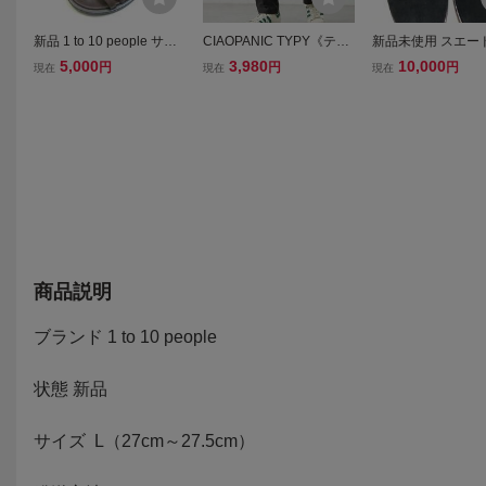
新品 1 to 10 people サイ
CIAOPANIC TYPY《テー
新品未使用 スエー
ドジップサンダル
パード》マルチファンク
ーズブラック At.co
5,000
3,980
10,000
円
円
円
現在
現在
現在
ションストレッチパン
40 エディフィス 
ツ L
商品説明