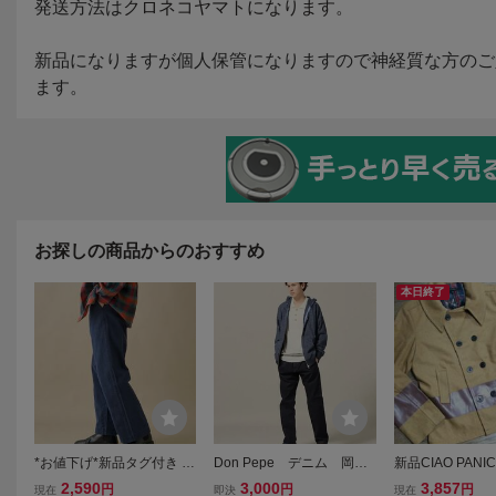
お探しの商品からのおすすめ
本日終了
*お値下げ*新品タグ付き CI
Don Pepe デニム 岡山
新品CIAO PAN
AOPANIC TYPYチャオパ
デニム
メルトンPコー
2,590
3,000
3,857
円
円
円
現在
即決
現在