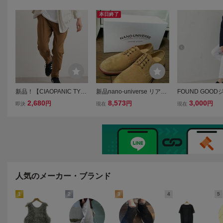
ニックティピー 古着感あ
パニック
るビンテージ加工 しわに
本日終了
なりにくい ロングシーズ
ン使えるチノパン
新品！【CIAOPANIC TYP
新品nano-universe リアル
FOUND GOO
Y（チャオパニック ティピ
スウェードブーツ キャメ
トカーデL
2,680
8,573
3,000
円
円
円
即決
現在
現在
ー）×GUNZEグンゼ】スー
ル ナノ
パーストレッチテーパード
パンツ☆カラー：ブラウン
☆サイズ：L
人気のメーカー・ブランド
1
2
3
4
5