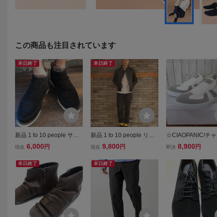
この商品も注目されています
本日終了
本日終了
新品 1 to 10 people サイ
新品 1 to 10 people リプ
☆CIAOPANIC/チ
ドジップスエードブーツ
ロダクトレザージャケッ
ック スリッポン 
6,000
9,800
8,900
円
円
円
現在
現在
即決
ブラック 27
ト レザーライダースジャ
ー/メンズ/28cm☆
ケット チャオパニック
本日終了
本日終了