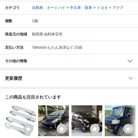
カテゴリ
自動車、オートバイ
中古車・新車
トヨタ
アクア
個数
1
個
発送元の地域
秋田県 由利本荘市
支払い方法
Yahoo!かんたん決済
など
詳細
その他の情報
更新履歴
この商品も注目されています