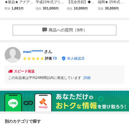
★新品★ アクア N
平成23年式プリウ
【完全売切】◆車
福岡★ 25年式 N-
HP 10系 ヴィッツ
スα 希少ムーンル
検R8年12月26日
BOX GーSSパッ
1,881
301,000
10,000
30,000
即決
円
現在
円
現在
円
現在
円
130系 フォレスタ
ーフ 車検8年10月
◆平成22年 三菱
ケージ 左右パワー
ー SK系 ドアハン
アイ ビバーチェ
スライドドア 純正
ドルカバー メッキ
ナビ/ETC/スマー
ナビTV バックカ
仕上げ
トキー/アルミ! タ
メラ スマートキー
商品への質問（9件）
イチェーン! 【愛
2本 ETC 車検10年
知県発】
8月 即決28万 即乗
り
man********
さん
評価
73
本人確認済
スピード発送
この出品者は平均24時間以内に発送しています
詳細
別のカテゴリで探す