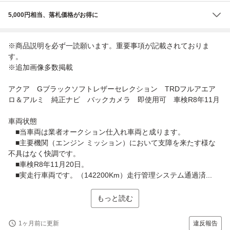
5,000円相当、落札価格がお得に
※商品説明を必ず一読願います。重要事項が記載されておりま
す。
※追加画像多数掲載
アクア Gブラックソフトレザーセレクション TRDフルアエア
ロ＆アルミ 純正ナビ バックカメラ 即使用可 車検R8年11月
車両状態
■当車両は業者オークション仕入れ車両と成ります。
■主要機関（エンジン ミッション）において支障を来たす様な
不具はなく快調です。
■車検R8年11月20日。
■実走行車両です。（142200Km）走行管理システム通過済...
もっと読む
1ヶ月前に更新
違反報告