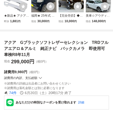
★新品★ アクア N
福岡★ 25年式 N-
【完全売切】◆車
美車☆アウディA5
HP 10系 ヴィッツ
BOX GーSSパッ
検R8年12月26日
スポーツバック☆
1,881
30,000
10,000
148,000
即決
円
現在
円
現在
円
現在
円
130系 フォレスタ
ケージ 左右パワー
◆平成22年 三菱
車検9年4月☆レザ
ー SK系 ドアハン
スライドドア 純正
アイ ビバーチェ
ーシート☆シート
ドルカバー メッキ
ナビTV バックカ
ナビ/ETC/スマー
ヒーター☆MMIナ
仕上げ
メラ スマートキー
トキー/アルミ! タ
ビ☆バックカメラ
アクア Gブラックソフトレザーセレクション TRDフル
2本 ETC 車検10年
イチェーン! 【愛
☆ETC☆ワンオー
8月 即決28万 即乗
知県発】
ナー☆ディーラー
アエアロ＆アルミ 純正ナビ バックカメラ 即使用可
り
整備
車検R8年11月
299,000
円
現在
（税0円）
諸費用
9,980円
（税0円）
諸費用の内訳、支払総額
諸費用の詳細は出品者にお問い合わせください
諸費用は落札金額とは別に必要になります
74
件
6月20日（土）20時17分
終了
あなただけの特別なクーポンを受け取れます
詳細