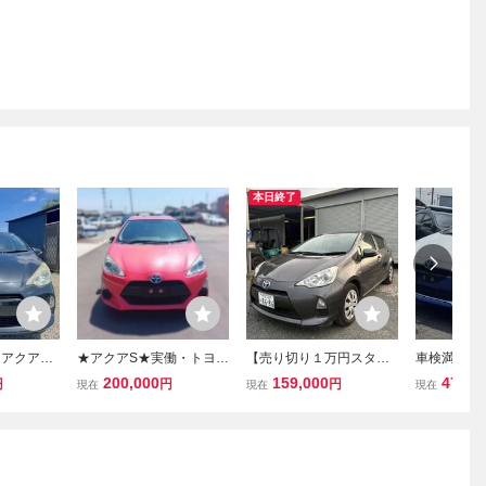
本日終了
タアクア！
★アクアS★実働・トヨ
【売り切り１万円スター
車検満タン
oth! 乗っ
タ・NHP10・初度H27
ト！】トヨタ アクア
クア X U
200,000
159,000
478,0
円
円
円
現在
現在
現在
年・後期・希少ピンク・
NHP10 ハイブリッド
バックカメ
限定・ECLIPSEナビ・ET
低燃費 車検１年５ヶ
コ ETC Blu
C・走行約185.000㎞・岡
月
ートキー 
山市・車検なし★
507390