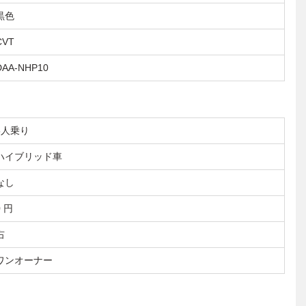
黒色
CVT
DAA-NHP10
5人乗り
ハイブリッド車
なし
0 円
右
ワンオーナー