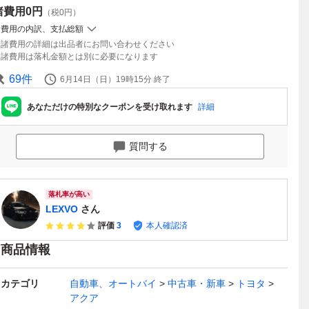
諸費用
0円
（税0円）
諸費用の内訳、支払総額
諸費用の詳細は出品者にお問い合わせください
諸費用は落札金額とは別に必要になります
69
件
6月14日（日）19時15分
終了
あなただけの特別なクーポンを受け取れます
詳細
質問する
落札率が高い
LEXVO
さん
評価
3
本人確認済
商品情報
カテゴリ
自動車、オートバイ
中古車・新車
トヨタ
アクア