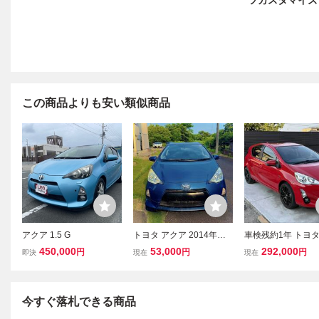
ツカスタマイズ *
この商品よりも安い類似商品
アクア 1.5 G
トヨタ アクア 2014年式
車検残約1年 トヨタ
再出品
ア 2015年式 グレ
450,000
53,000
292,000
円
円
円
即決
現在
現在
オートクルーズ ド
LEDヘッドライト
今すぐ落札できる商品