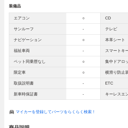
装備品
エアコン
○
CD
サンルーフ
-
テレビ
ナビゲーション
○
本革シート
福祉車両
-
スマートキ
ペット同乗歴なし
○
集中ドアロ
限定車
○
横滑り防止
取扱説明書
-
ETC
新車時保証書
-
キーレスエ
マイカーを登録してパーツをらくらく検索！
商品説明