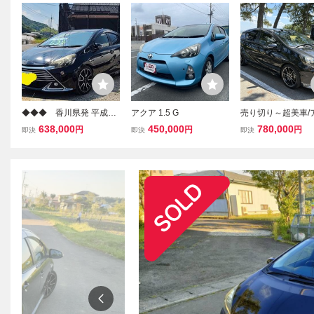
◆◆◆ 香川県発 平成27
アクア 1.5 G
売り切り～超美車/
年式 トヨタ アクア
G/G's/専用エアロ/
638,000
450,000
780,000
円
円
円
即決
即決
即決
G´S 実走行８万K代 車
チダークスパッタリ
検令和１０年３月！◆◆
W綺麗/タイヤル・マ
◆
PINEナビ/BTオー
セーフティセンス