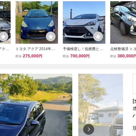
アクア
トヨタ アクア 2014年式
予備検渡し！低燃費と言
点検整備済 トヨ
17イン
再出品
ったらトヨタ アクア！上
G LEDヘッド
275,000
700,000
380,000
円
円
即決
即決
即決
ングA
位GグレードをTOYOTA
ス付き 寒冷地仕
ン/AL
GAZOO Racingが開発に
ディオ/
関わったモデルG’S！！
ポ