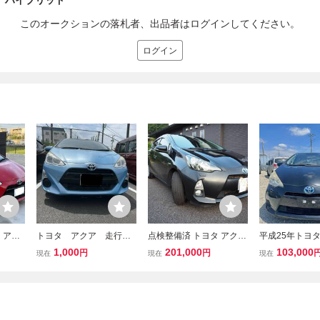
ハイブリッド ***
このオークションの落札者、出品者はログインしてください。
ログイン
 アク
トヨタ アクア 走行距
点検整備済 トヨタ アクア
平成25年トヨ
ードG
離192416キロ
G LEDヘッド スタッドレ
車検2年！Blueto
1,000
201,000
103,000
円
円
現在
現在
現在
ラレコ
ス付き 寒冷地仕様 岐阜
て帰れます！