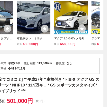
タ アクア
車検満タン トヨタ ア
アクア 1.5 G G's メモリー
アクア 1.5 
 スタッドレ
クア X URBAN ナビ
ナビ バックカメラ blu
メラ クル
480,000
658,000
678,0
円
円
円
即決
即決
即決
様 岐阜
バックカメラ ドラレ
etooth
ル ETC
コ ETC Bluetooth スマ
ートキー 純正アルミ 0
507390
年式
平成27年
走行距離
119,000km
修復歴
なし
車検
令和 8年12月
[全てコミコミ] ** 平成27年 * 車検付き *トヨタ アクア GS ス
ーツ * NHP10 * 11.9万キロ * GS スポーツカスタマイズ *
ハイブリッド ***
501,000
円
現在
（税0円）