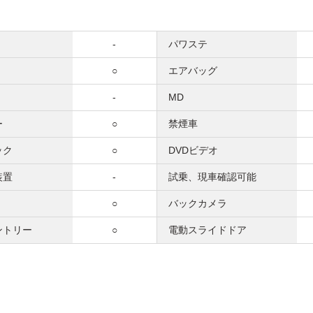
-
パワステ
○
エアバッグ
-
MD
ー
○
禁煙車
ック
○
DVDビデオ
装置
-
試乗、現車確認可能
○
バックカメラ
ントリー
○
電動スライドドア